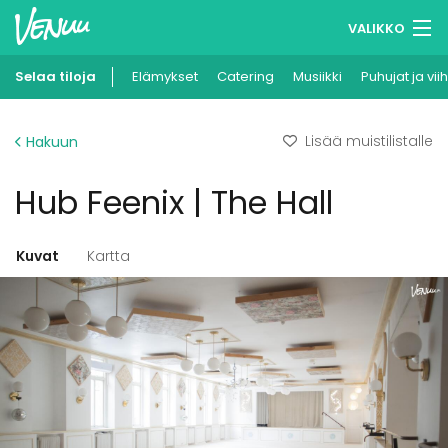
VALIKKO
Selaa tiloja
Elämykset
Muistilistasi
Catering
Musiikki
Puhujat ja vii
Kirjaudu
Lisää muistilistalle
Hakuun
Suomi
Hub Feenix | The Hall
Ilmoita kohteesi
Kuvat
Kartta