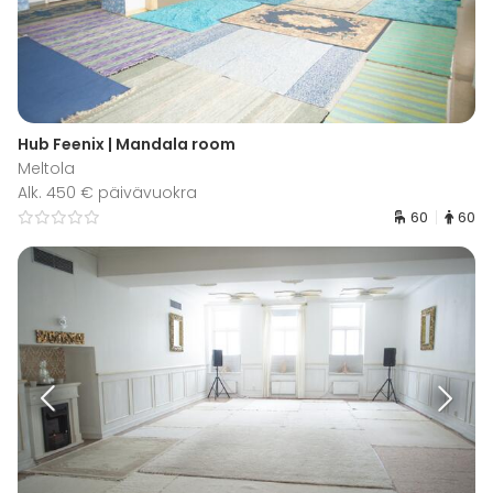
Hub Feenix | Mandala room
Meltola
Alk. 450 € päivävuokra
60
60