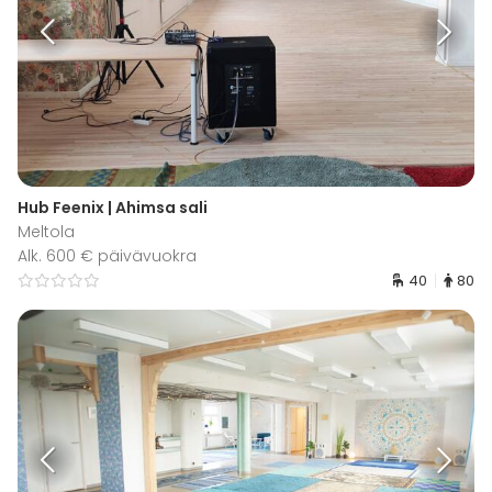
Hub Feenix | Ahimsa sali
Meltola
Alk. 600 € päivävuokra
40
80