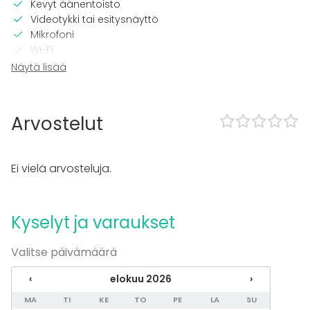
Kevyt äänentoisto
Videotykki tai esitysnäyttö
Mikrofoni
Wi-Fi
Tulostin
Näytä lisää
Pro äänilaitteisto
Tilaan kuuluu
Arvostelut
Esteetön tila
Majoittumismahdollisuus
Piha
Ei vielä arvosteluja.
Kalusto
Esiintymislava
Kyselyt ja varaukset
Fläppi- / Valkotaulu
Piano
Valitse päivämäärä
Tapahtumatyypit
‹
elokuu 2026
›
Juhlat
MA
TI
KE
TO
PE
LA
SU
Häät