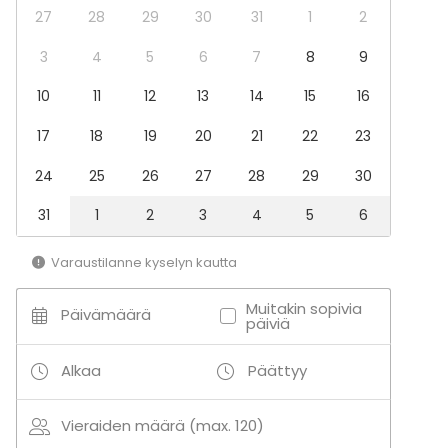
Saunailta
27
28
29
30
31
1
2
Illallinen / lounas
Kokous
3
4
5
6
7
8
9
Seminaari / konferenssi
10
11
12
13
14
15
16
Messut
Esitys / näytös
17
18
19
20
21
22
23
Virkistystilaisuus
Mökkireissu / retriitti
24
25
26
27
28
29
30
Elämys / aktiviteetti
Pikkujoulut
31
1
2
3
4
5
6
Tilatyypit
Varaustilanne kyselyn kautta
Kokoushuone
Kabinetti
Muitakin sopivia
Päivämäärä
Kartano / Huvila
päiviä
Teollisuusrakennus
Harrastetila
Alkaa
Päättyy
Vieraiden määrä (max. 120)