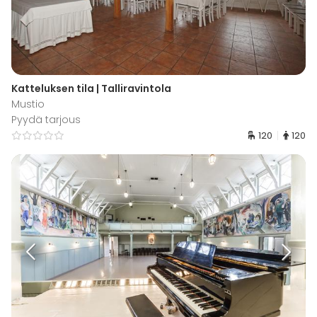
Katteluksen tila | Talliravintola
Mustio
Pyydä tarjous
120
120