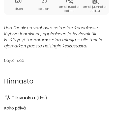
120
120
omat ruoat ei
omat juomat ei
istuen
seisten
sallittu
sallittu
Hub Feenix on vanhasta sairaalarakennuksesta
löytyvä luomiseen, oppimiseen ja hyvinvointiin
keskittynyt tapahtuma-alan toimija – alle tunnin
ajomatkan päästä Helsingin keskustasta!
The Hall
on Hub Feenixin suurin yksittäinen
Näytä lisää
tapahtumatila, joka soveltuu maksimissaan 120
hengen tilaisuuksiin. The Hall on loistava tila esitysten,
luentojen ja koulutusten järjestämiseen – tilaisuuden
Hinnasto
jälkeen The Hall muuntuu tarvittaessa esim.
joogastudioksi. Tilasta löytyy moderni
kokoustekniikka.
Tilavuokra
(
1 kpl
)
Hub Feenixin tapahtumatilat sijaitsevat keskellä
Koko päivä
rauhallista maalaismiljöötä – vaikka ovatkin lyhyen