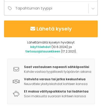
Tapahtuman tyyppi
Lähetä kysely
Lähettämällä kyselyn hyväksyt
käyttöehdot
(10.6.2024) ja
tietosuojalausekkeen
(17.2.2021).
Saat vastauksen nopeasti sähköpostiisi
Kohde vastaa tyypillisesti työpäivän aikana
Vahvista varaus tai jatka keskustelua
Neuvottele yksityiskohdat kohteen kanssa
Et maksa välityspalkkiota tai lisähintaa
Sovi maksusta suoraan kohteen kanssa