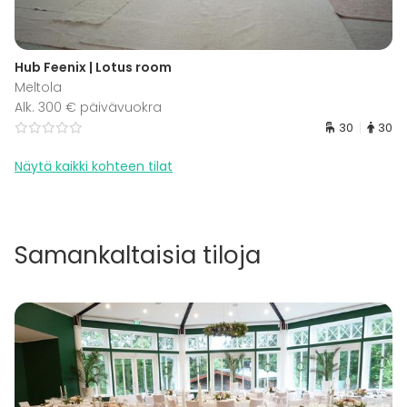
Hub Feenix | Lotus room
Meltola
Alk. 300 € päivävuokra
30
30
Näytä kaikki kohteen tilat
Samankaltaisia tiloja