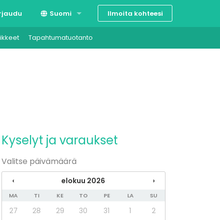
Ilmoita kohteesi
rjaudu
Suomi
ikkeet
Tapahtumatuotanto
Svenska
English
Kyselyt ja varaukset
Valitse päivämäärä
‹
elokuu 2026
›
MA
TI
KE
TO
PE
LA
SU
27
28
29
30
31
1
2