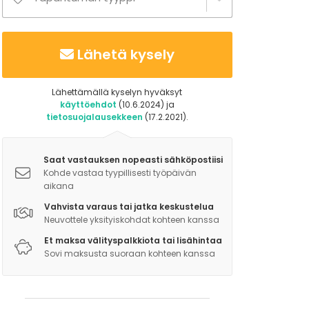
Lähetä kysely
Lähettämällä kyselyn hyväksyt
käyttöehdot
(10.6.2024) ja
tietosuojalausekkeen
(17.2.2021).
Saat vastauksen nopeasti sähköpostiisi
Kohde vastaa tyypillisesti työpäivän
aikana
Vahvista varaus tai jatka keskustelua
Neuvottele yksityiskohdat kohteen kanssa
Et maksa välityspalkkiota tai lisähintaa
Sovi maksusta suoraan kohteen kanssa