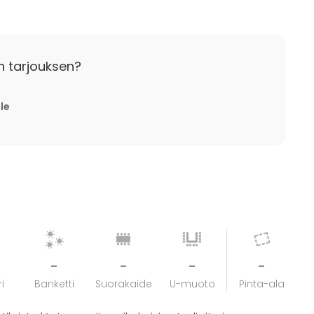
n tarjouksen?
lle
-
-
-
-
i
Banketti
Suorakaide
U-muoto
Pinta-ala