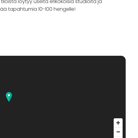
loista löytyy useita erikokoisia studioita ja
stää tapahtumia 10-100 hengelle!