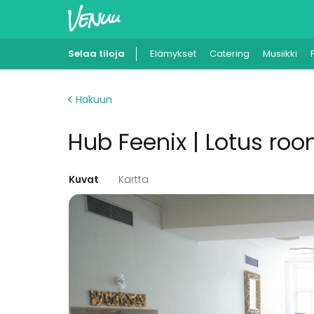
Selaa tiloja
Elämykset
Catering
Musiikki
Hakuun
Hub Feenix | Lotus ro
Kuvat
Kartta