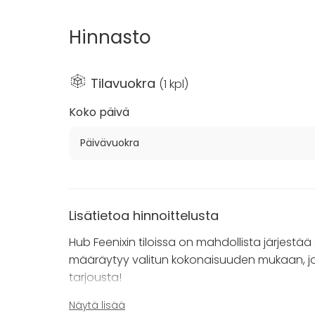
Hub Feenixin tapahtumatilat sijaitsevat keskel
lyhyen ajomatkan päässä pääkaupunkiseudusta.
Hinnasto
erilaisia virkitystilaisuuksia, TYHY-päiviä sekä r
Hub Feenixin tiloja on mahdollista varata päiv
Tilavuokra
(
1 kpl
)
täysin ainutlaatuisissa puitteissa. Tiloja löyty
on 10-100 hengen tilaisuuksiin, jonka lisäksi 
Koko päivä
ohjelmasta.
Päivävuokra
Ota yhteyttä ja kysy räätälöityä tarjousta juur
Lisätietoa hinnoittelusta
Hub Feenixin tiloissa on mahdollista järjestää 
määräytyy valitun kokonaisuuden mukaan, jote
tarjousta!
Näytä lisää
Lyhyissä kokouksissa minimivaraus 2 tuntia.