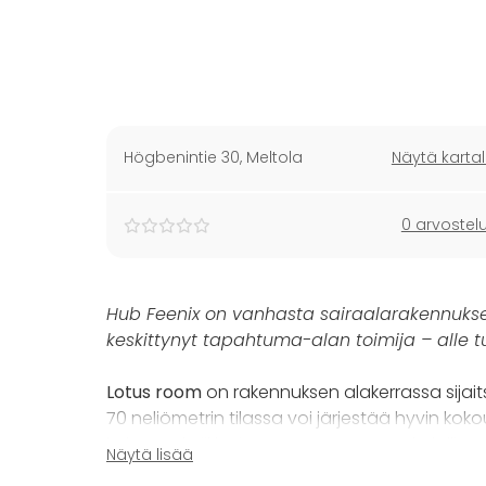
Högbenintie 30
,
Meltola
Näytä kartal
0 arvostel
Hub Feenix on vanhasta sairaalarakennukses
keskittynyt tapahtuma-alan toimija – alle 
Lotus room
on rakennuksen alakerrassa sijait
70 neliömetrin tilassa voi järjestää hyvin ko
kokoustekniikka ja Lotus room on mahdollista 
Näytä lisää