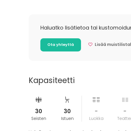
Haluatko lisätietoa tai kustomoidu
Lisää muistilista
Ota yhteyttä
Kapasiteetti
30
30
-
-
Seisten
Istuen
Luokka
Teatter