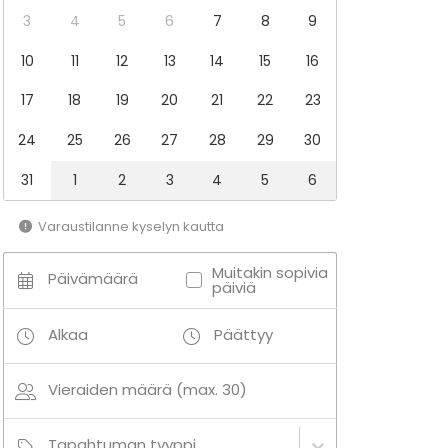
3
4
5
6
7
8
9
10
11
12
13
14
15
16
17
18
19
20
21
22
23
24
25
26
27
28
29
30
31
1
2
3
4
5
6
Varaustilanne kyselyn kautta
Muitakin sopivia
Päivämäärä
päiviä
Alkaa
Päättyy
Vieraiden määrä (max. 30)
Tapahtuman tyyppi