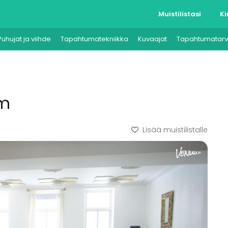
Muistilistasi
Ki
Puhujat ja viihde
Tapahtumatekniikka
Kuvaajat
Tapahtumatarv
om
Lisää muistilistalle