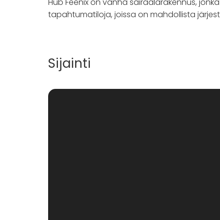
Hub Feenix on vanha sairaalarakennus, jonka ti
tapahtumatiloja, joissa on mahdollista järje
Sijainti