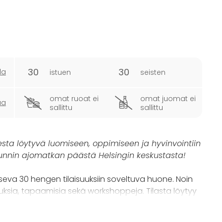
30
30
la
istuen
seisten
omat ruoat ei
omat juomat ei
ua
sallittu
sallittu
ta löytyvä luomiseen, oppimiseen ja hyvinvointiin
tunnin ajomatkan päästä Helsingin keskustasta!
seva 30 hengen tilaisuuksiin soveltuva huone. Noin
kouksia, tapaamisia sekä workshoppeja. Tilasta löytyy
varata käyttöön tuntiperusteisesti.