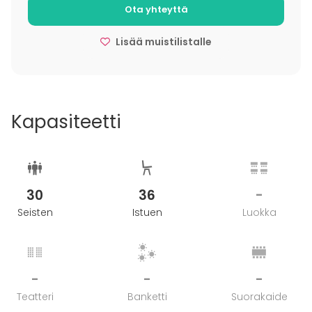
Ota yhteyttä
Ota yhteyttä ja kysy tarjous!
Lisää muistilistalle
Kapasiteetti
30
36
-
Seisten
Istuen
Luokka
-
-
-
Teatteri
Banketti
Suorakaide