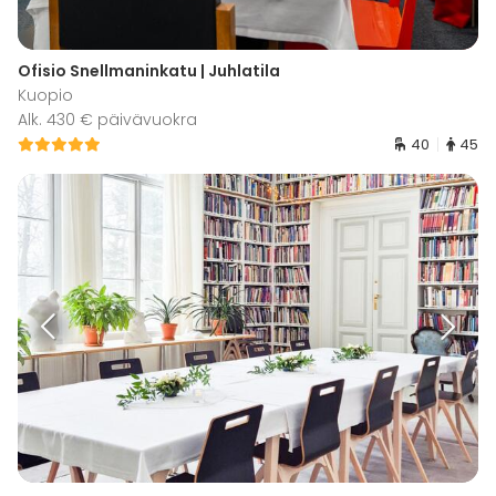
Ofisio Snellmaninkatu | Juhlatila
Kuopio
Alk. 430 € päivävuokra
40
45