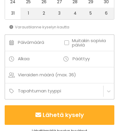
24
25
26
27
28
29
30
31
1
2
3
4
5
6
Varaustilanne kyselyn kautta
Muitakin sopivia
Päivämäärä
päiviä
Alkaa
Päättyy
Vieraiden määrä (max. 36)
Tapahtuman tyyppi
Lähetä kysely
Lähettämällä kyselyn hyväksyt