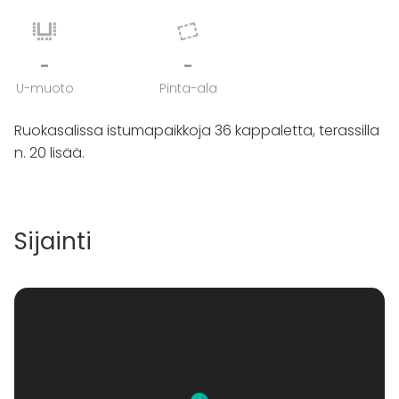
-
-
U-muoto
Pinta-ala
Ruokasalissa istumapaikkoja 36 kappaletta, terassilla
n. 20 lisää.
Sijainti