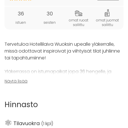
36
30
omat ruoat
omat juomat
istuen
seisten
sallittu
sallittu
Tervetuloa Hotellilaiva Wuoksin upealle yläkerralle,
missä odottavat inspiroivat ja viihtyisät tilat juhliinne
tai tapahtumiinne!
Yläkerrassa on istumapaikat jopa 36 hengelle, ja
kesäisin voitte nauttia auringosta ja raikkaasta
Näytä lisää
ilmasta 30 paikkaisella terassilla.
Wuoksin henkilökunta tarjoaa teille huoletonta
Hinnasto
palvelua, joten ammattitaitoinen henkilökunta on
tarvittaessa auttamassa tilojen järjestelyssä, ruokien
asettelussa ja siivouksessa – vain teitä varten. Voitte
Tilavuokra
(
1 kpl
)
siis keskittyä täysin seurusteluun ja nauttimiseen, kun