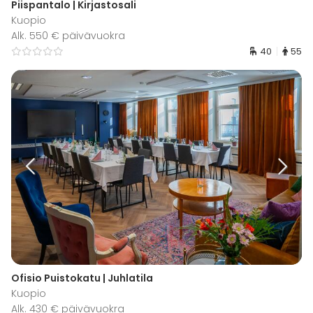
Piispantalo | Kirjastosali
Kuopio
Alk. 550 € päivävuokra
40
55
Ofisio Puistokatu | Juhlatila
Kuopio
Alk. 430 € päivävuokra