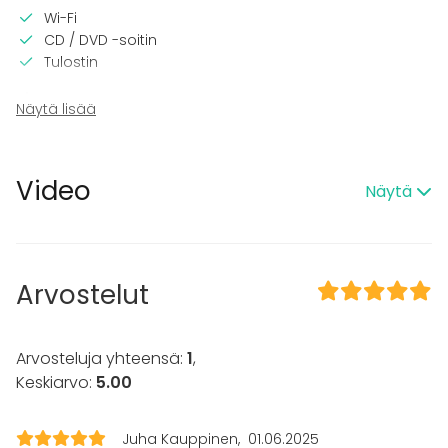
Wi-Fi
CD / DVD -soitin
Tulostin
Tilaan kuuluu
Näytä lisää
Terassi
Tapahtumatyypit
Video
Näytä
Juhlat
Häät
Saunailta
Illallinen / lounas
Arvostelut
Kokous
Seminaari / konferenssi
Messut
Esitys / näytös
Arvosteluja yhteensä:
1
,
Virkistystilaisuus
Keskiarvo:
5.00
Mökkireissu / retriitti
Elämys / aktiviteetti
Juha Kauppinen
01.06.2025
Pikkujoulut