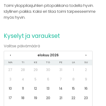
Toimi ylioppilasjuhlien pitopaikkana todella hyvin.
Tilatyypit
Idyllinen paikka. Kaksi eri tilaa toimi tarpeeseemme
Juhlasali
myös hyvin.
Laiva / Vene
Terassi / Piha
Biletila
Kyselyt ja varaukset
Valitse päivämäärä
‹
elokuu 2026
›
MA
TI
KE
TO
PE
LA
SU
27
28
29
30
31
1
2
3
4
5
6
7
8
9
10
11
12
13
14
15
16
17
18
19
20
21
22
23