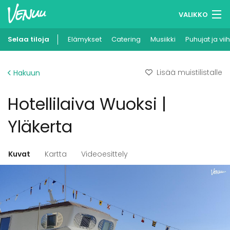
VALIKKO
Selaa tiloja
Elämykset
Muistilistasi
Catering
Musiikki
Puhujat ja vii
Kirjaudu
Lisää muistilistalle
Hakuun
Suomi
Hotellilaiva Wuoksi |
Ilmoita kohteesi
Yläkerta
Kuvat
Kartta
Videoesittely