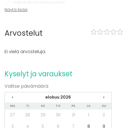
Videotykki tai esitysnäyttö
Mikrofoni
Näytä lisää
Wi-Fi
Tulostin
TV
Arvostelut
Tilaan kuuluu
Sauna
Ei vielä arvosteluja.
Esteetön tila
Majoittumismahdollisuus
Kalusto
Kyselyt ja varaukset
Muistiinpanovälineet
Valitse päivämäärä
Fläppi- / Valkotaulu
Pyyhkeet
‹
elokuu 2026
›
Astiasto
MA
TI
KE
TO
PE
LA
SU
Tapahtumatyypit
27
28
29
30
31
1
2
Juhlat
Häät
3
4
5
6
7
8
9