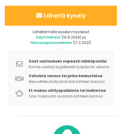
aktiviteetteja, kuten joogaa. Tilassa on myös
järjestetty muun muassa ensiapu- ja
Lähetä kysely
urheiluhierontakursseja.
Lähettämällä kyselyn hyväksyt
käyttöehdot
(10.6.2024) ja
tietosuojalausekkeen
(17.2.2021).
Saat vastauksen nopeasti sähköpostiisi
Kohde vastaa tyypillisesti työpäivän aikana
Vahvista varaus tai jatka keskustelua
Neuvottele yksityiskohdat kohteen kanssa
Et maksa välityspalkkiota tai lisähintaa
Sovi maksusta suoraan kohteen kanssa