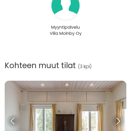
Myyntipalvelu
Villa Molnby Oy
Kohteen muut tilat
(
3 kpl
)