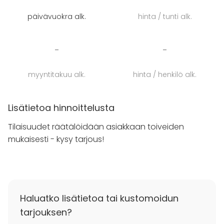
keittiötä. Ruokatarjoilut onnistuvat myös cateringina!
päivävuokra alk.
hinta / tunti alk.
Myös majoittautuminen on mahdollista järjestää -
kysy lisää!
-
-
myyntitakuu alk.
hinta / henkilö alk.
Lisätietoa hinnoittelusta
Tilaisuudet räätälöidään asiakkaan toiveiden
mukaisesti - kysy tarjous!
Haluatko lisätietoa tai kustomoidun
tarjouksen?