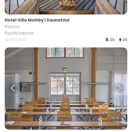
Hotel Villa Molnby | Saunatilat
Porvoo
Pyydä tarjous
20
20