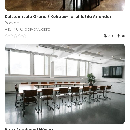
Kulttuuritalo Grand / Kokous- ja juhlatila Arlander
Porvoo
Alk. 140 € päivävuokra
30
30
Rata Academy | Häyhä