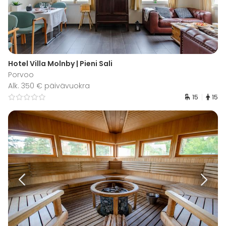
Hotel Villa Molnby | Pieni Sali
Porvoo
Alk. 350 € päivävuokra
15
15