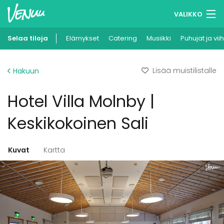
VALIKKO
Selaa tiloja
Elämykset
Muistilistasi
Catering
Musiikki
Puhujat ja vii
Kirjaudu
Lisää muistilistalle
Hakuun
Suomi
Hotel Villa Molnby |
Ilmoita kohteesi
Keskikokoinen Sali
Kuvat
Kartta