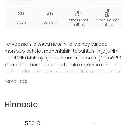
30
45
omat ruoat
omat juomat
istuen
seisten
sallittu
sallittu
Porvoossa sijaitseva Hotel Villa Molnby tarjoaa
monipuoliset tilat monenlaisiin tapahtumiin ja juhliin!
Hotel Villa Molnby sijaitsee rauhallisessa miljöössä 50
kilometrin päässä Helsingistä. Tila on järven rannalla
ja piha-alueelta löytyy sauna ja grillausmahdollisuus.
Näytä lisää
Hotel Villa Molnbyn
Keskikokoiseen Saliin
sopii
mukavasti 30 henkilöä. Tila on hyvin mukautuva ja
tilaan kuuluu moderni kokoustekniikka. Tila sopii
Hinnasto
erinomaisesti myös juhlakäyttöön.
Tilaan saa tuoda omat juomat ja omat ruuat. Omien
500 €
-
ruokien valmistukseen voi käyttää ammattitason