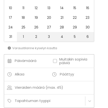
Saunailta
10
11
12
13
14
15
16
Illallinen / lounas
Kokous
17
18
19
20
21
22
23
Seminaari / konferenssi
Messut
24
25
26
27
28
29
30
Esitys / näytös
Virkistystilaisuus
31
1
2
3
4
5
6
Mökkireissu / retriitti
Elämys / aktiviteetti
Varaustilanne kyselyn kautta
Pikkujoulut
Muitakin sopivia
Tilatyypit
Päivämäärä
päiviä
Juhlasali
Kokoushuone
Alkaa
Päättyy
Kabinetti
Hotelli
Vieraiden määrä (max. 45)
Lisätietoa aktiviteeteista
Tapahtuman tyyppi
Tilassa on mahdollista järjestää monenlaisia