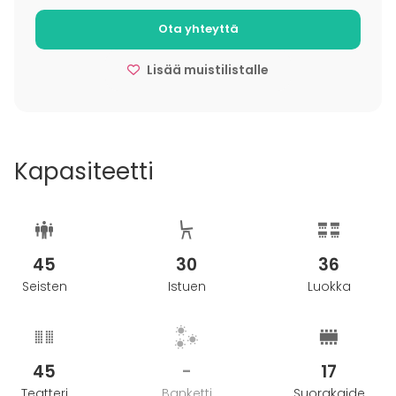
Ota yhteyttä
Lisää muistilistalle
Kapasiteetti
45
30
36
Seisten
Istuen
Luokka
45
-
17
Teatteri
Banketti
Suorakaide