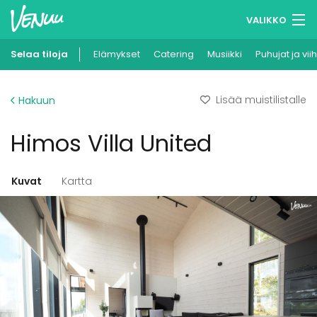
VALIKKO
Selaa tiloja
Elämykset
Muistilistasi
Catering
Musiikki
Puhujat ja vii
Kirjaudu
Lisää muistilistalle
Hakuun
Suomi
Himos Villa United
Ilmoita kohteesi
Kuvat
Kartta