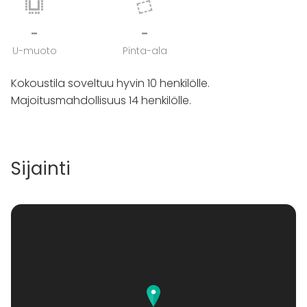
-
-
U-muoto
Pinta-ala
Kokoustila soveltuu hyvin 10 henkilölle.
Majoitusmahdollisuus 14 henkilölle.
Sijainti