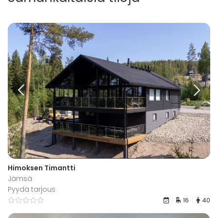
Himoksen Timantti
Jämsä
Pyydä tarjous
16
40