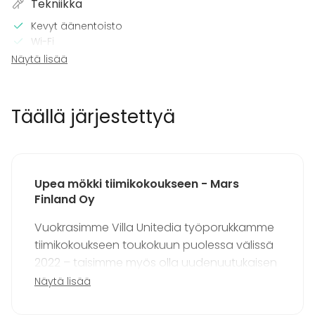
Tekniikka
Kevyt äänentoisto
Wi-Fi
TV
Näytä lisää
Tilaan kuuluu
Terassi
Täällä järjestettyä
Sauna
Majoittumismahdollisuus
Musiikki kovalla OK
Kalusto
Upea mökki tiimikokoukseen - Mars
Finland Oy
Palju / poreallas
Keittiö asiakkaan käytössä
Vuokrasimme Villa Unitedia työporukkamme
Muistiinpanovälineet
tiimikokoukseen toukokuun puolessa välissä
Fläppi- / Valkotaulu
2022 – taisimme myös olla uudenuutukaisen
Pyyhkeet
Astiasto
mökin ihka ensimmäiset vieraat! Kokemus oli
Näytä lisää
tosi miellyttävä; kaikki toimi alusta alkaen
Tapahtumatyypit