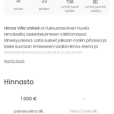
14
20
omat ruoat
omat juomat
istuen
seisten
sallittu
sallittu
Himos Villa United
on luksustasoinen huvila
Himoksella, laskettelurinteen välittömässä
läheisyydessä. Laita sukset jalkaan mökin pihassa ja
laske suoraan rinteeseen! Lisäksi Himos Arena ja
laskettelukeskuksen palvelut ovat aivan
kävelymatkan päässä.
Näytä lisää
Valoisa ja moderni, keväällä 2022 valmistunut huvila
on sisustettu harmonisesti hyvällä maulla, ja täyttää
Hinnasto
vaativammatkin kriteerit. Huvila on loistava valinta
juhlille, kokouksille, tiimipäiville ja seminaareille, jossa
voitte myös viettää rennompaa yhteistä aikaa.
1 000 €
-
Huvilassa majoittuu sen seitsemässä
makuuhuoneessa jopa 14 henkilöä.
päivävuokra alk.
hinta / tunti alk.