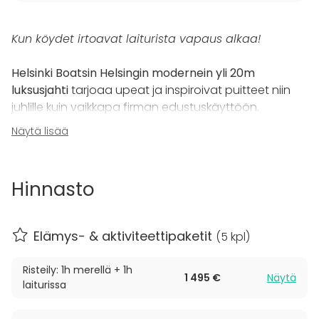
Kun köydet irtoavat laiturista vapaus alkaa!
Helsinki Boatsin Helsingin modernein yli 20m
luksusjahti
tarjoaa upeat ja inspiroivat puitteet niin
juhlille kuin vaikkapa firman edustuskäyttöön.
Näytä lisää
Viihtyisän ja modernin jahdin kyytiin mahtuu
mukavasti 12 henkilöä. Oman lisämausteen risteilylle
antaa pirskahtelevan kuohuvan lisäksi rento ja
Hinnasto
asiansa osaava kapteeni ja kokki/host, joka pitää
teistä huolen koko reissun ajan.
Elämys- & aktiviteettipaketit
(
5 kpl
)
Helsinki Boats on toteuttanut risteilyjä myös kahdella
identtisellä jahdilla 24:lle hengelle. Kurkkaa
tarinat
-
Risteily: 1h merellä + 1h
osio alempana!
1 495 €
Näytä
laiturissa
Veneestä löytyy 2 kylpyhuonetta, upea