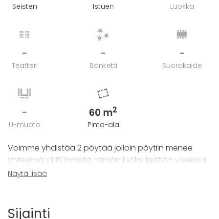
Seisten
Istuen
Luokka
-
-
-
Teatteri
Banketti
Suorakaide
2
-
60 m
U-muoto
Pinta-ala
Voimme yhdistää 2 pöytää jolloin pöytiin menee
yhteensä yli 15 ihmistä. tämän lisäksi keittiön vieressä
on pöytä neljälle.
Näytä lisää
Olemme toteuttaneet myös kahdella identtisellä
Sunseeker jahdilla risteilyjä max 24:lle.
Sijainti