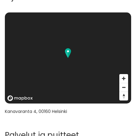
Ajatus on ensin nauttia upeasta luonnosta ja sitten
ajaa veneet kauniiseen poukamaan ja kiinnittää ne
yhteen.
Mahdollisuus myös risteillä ja käydä syömässä
saariravintolassa.
Kanavaranta 4
,
00160
Helsinki
Palvelut ja puitteet