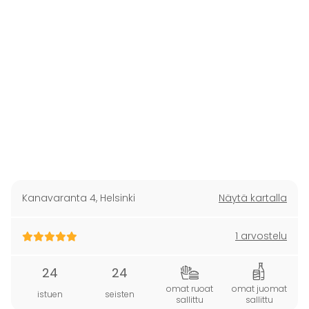
Kanavaranta 4
,
Helsinki
Näytä kartalla
1 arvostelu
24
24
omat ruoat
omat juomat
istuen
seisten
sallittu
sallittu