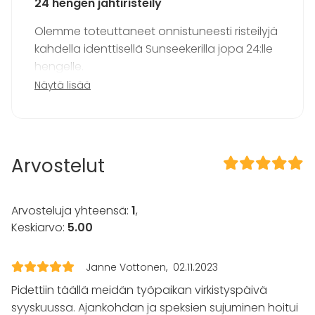
24 hengen jahtiristeily
Terassi
Majoittumismahdollisuus
Olemme toteuttaneet onnistuneesti risteilyjä
Musiikki kovalla OK
kahdella identtisellä Sunseekerilla jopa 24:lle
Tanssilattia
hengelle.
Kalusto
Lähdimme ajamaan yhdessä kohti upeaa
Näytä lisää
Keittiö asiakkaan käytössä
saaristoa ja ankkuroimme veneet kauniiseen
Pyyhkeet
poukamaan. Kun veneet ovat ankkurissa
Astiasto
yhdessä koko seurue pystyi nauttimaan
yhteisestä kesäillasta hyvän ruoan ja
Tapahtumatyypit
Arvostelut
juoman kera.
Juhlat
Häät
Toinen vaihtoehto on tehdä risteily ja käydä
Arvosteluja yhteensä:
Saunailta
1
,
syömässä saaristoravintolassa.
Illallinen / lounas
Keskiarvo:
5.00
Kokous
Seminaari / konferenssi
Mahdollisuus myös yhdistää saunomiseen
Janne Vottonen
02.11.2023
Messut
saarella tai lautalla. Kysy lisää !
Esitys / näytös
Pidettiin täällä meidän työpaikan virkistyspäivä
Virkistystilaisuus
syyskuussa. Ajankohdan ja speksien sujuminen hoitui