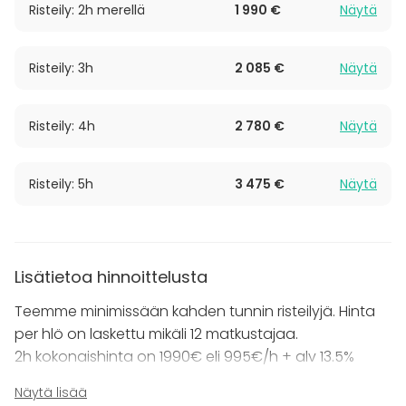
Risteily: 2h merellä
1 990 €
Näytä
äänentoistojärjestelmä jokaisessa hytissä, loungessa
ja taka-osassa. Mukavuutta lisää myös ilmastointi ja
lämmitys sisätiloissa.
Risteily: 3h
2 085 €
Näytä
Keittiömestari loihtii suussa sulavat herkut tilaisuuteen
kuin tilaisuuteen - kysythän lisää eri vaihtoehdoista!
Risteily: 4h
2 780 €
Näytä
Omat juomat ovat sallittuja. Veneeseen on myös
mahdollista tilata esiintyjä ja ohjelmaa.
Risteily: 5h
3 475 €
Näytä
Yli 190 5-tähden arvostelua yli 5 vuoden ajalta
takaavat onnistuneen risteilyn ja palvelun laadun! :)
(Google, Facebook)
Lisätietoa hinnoittelusta
Risteillessä yhteen veneeseen mahtuu 12 henkilöä ja
Teemme minimissään kahden tunnin risteilyjä. Hinta
satamassa 16.
per hlö on laskettu mikäli 12 matkustajaa.
Veneeseen mahtuu yöpymään 6 henkilöä.
2h kokonaishinta on 1990€ eli 995€/h + alv 13.5%
Risteilyyn on mahdollista myös yhdistää saunominen
Näytä lisää
Sisältää
saarella tai lautalla.