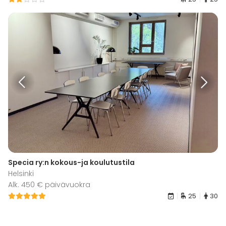
Specia ry:n kokous-ja koulutustila
Helsinki
Alk. 450 € päivävuokra
25
30