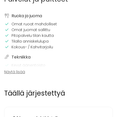
Ruoka ja juoma
Omat ruoat mahdolliset
Omat juomat sallittu
Pitopalvelu tilan kautta
Tilalla anniskelulupa
Kokous- / Kahvitarjoilu
Tekniikka
Kevyt äänentoisto
Videotykki tai esitysnäyttö
Näytä lisää
Mikrofoni
Wi-Fi
CD / DVD -soitin
Täällä järjestettyä
Pro äänilaitteisto
TV
Tilaan kuuluu