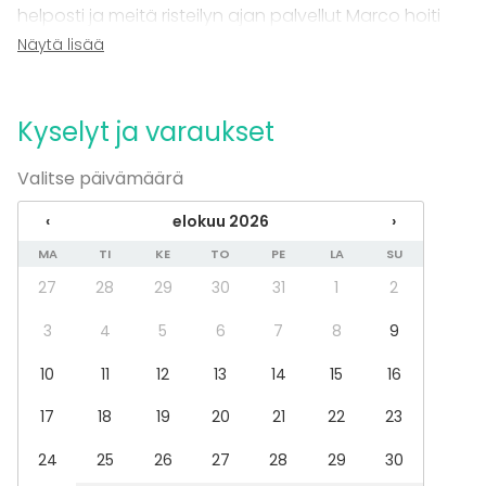
Mökkireissu / retriitti
helposti ja meitä risteilyn ajan palvellut Marco hoiti
Elämys / aktiviteetti
hommansa erinomaisesti! Vaikka risteilykeli ei
Näytä lisää
Pikkujoulut
ollutkaan mikään paras mahdollinen, mahtui koko 12
Tilatyypit
hengen poppoo veneen sisälle mukavasti ja
loppupäässä päästiin nauttimaan pimenevästä
Kyselyt ja varaukset
Laiva / Vene
illasta kannellakin. Vahva suositus tiimi-iltoihin ja
Biletila
Ulkotila
Valitse päivämäärä
vastaaviin!
Baari
‹
elokuu 2026
›
Aktiviteetit
MA
TI
KE
TO
PE
LA
SU
Ulkoilu
27
28
29
30
31
1
2
Uinti
Veneily
3
4
5
6
7
8
9
10
11
12
13
14
15
16
Lisätietoa palveluista ja puitteista
17
18
19
20
21
22
23
Veneelle voi myös tilata dj:n tai vaikkapa
saksofonistin
24
25
26
27
28
29
30