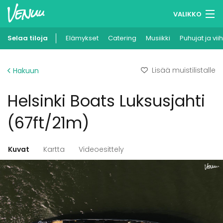
VALIKKO
Selaa tiloja
Elämykset
Muistilistasi
Catering
Musiikki
Puhujat ja vii
Kirjaudu
Lisää muistilistalle
Hakuun
Suomi
Helsinki Boats Luksusjahti
Ilmoita kohteesi
(67ft/21m)
Kuvat
Kartta
Videoesittely