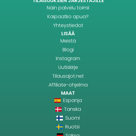
TILAISUUKSIEN JÄRJESTÄJILLE
Näin palvelu toimii
Kaipaatko apua?
Yhteystiedot
LISÄÄ
Meistä
Blogi
Instagram
Uutiskirje
Tilausajot.net
Affiliate-ohjelma
MAAT
Espanja
Tanska
Suomi
Ruotsi
Saksa