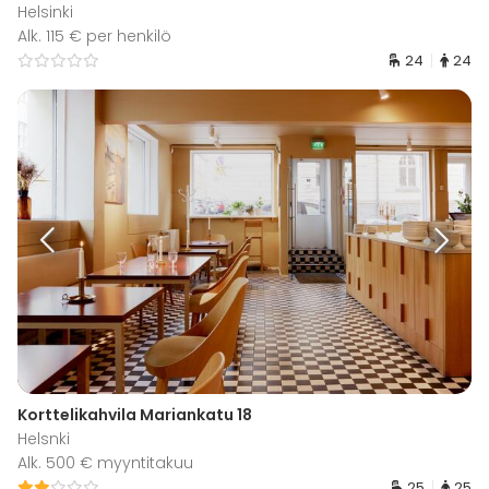
Helsinki
Alk. 115 € per henkilö
24
24
Korttelikahvila Mariankatu 18
Helsnki
Alk. 500 € myyntitakuu
25
25