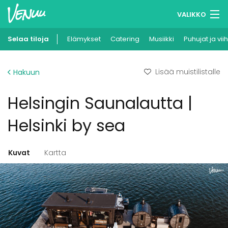
VALIKKO
Selaa tiloja
Elämykset
Muistilistasi
Catering
Musiikki
Puhujat ja vii
Kirjaudu
Lisää muistilistalle
Hakuun
Suomi
Helsingin Saunalautta |
Ilmoita kohteesi
Helsinki by sea
Kuvat
Kartta