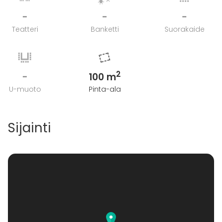
laadukasta lihaa suoraan grillistä. Fingerfood tyylinen
-
-
-
platteri jossa lihapaloja voi dippailla erilaisiin
Teatteri
Banketti
Suorakaide
kastikkeisiin.
Lihaplatteri 45,50€ per hlö
2
-
100 m
Lisätietoa peruutuksesta
U-muoto
Pinta-ala
14 päivää ennen varauksen alkua
Sijainti