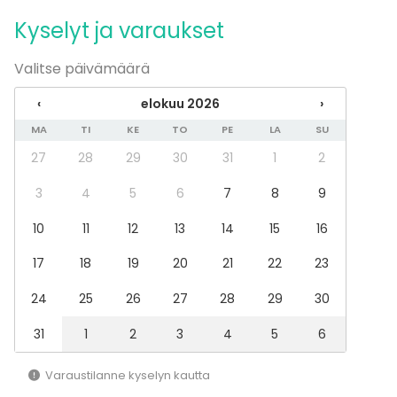
Kyselyt ja varaukset
Juhlat
Häät
Saunailta
Valitse päivämäärä
Illallinen / lounas
‹
elokuu 2026
›
Kokous
Seminaari / konferenssi
MA
TI
KE
TO
PE
LA
SU
Messut
27
28
29
30
31
1
2
Esitys / näytös
Virkistystilaisuus
3
4
5
6
7
8
9
Mökkireissu / retriitti
Elämys / aktiviteetti
10
11
12
13
14
15
16
Pikkujoulut
17
18
19
20
21
22
23
Tilatyypit
24
25
26
27
28
29
30
Saunatila
Laiva / Vene
31
1
2
3
4
5
6
Ulkotila
Varaustilanne kyselyn kautta
Aktiviteetit