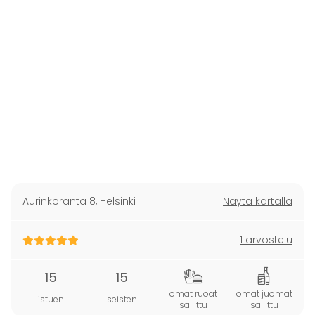
Aurinkoranta 8
,
Helsinki
Näytä kartalla
1 arvostelu
15
15
omat ruoat
omat juomat
istuen
seisten
sallittu
sallittu