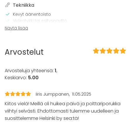
Tekniikka
Kevyt äänentoisto
Videotykki tai esitysnäyttö
Wi-Fi
Näytä lisää
Pro äänilaitteisto
TV
Arvostelut
Tilaan kuuluu
Terassi
Sauna
Arvosteluja yhteensä:
1
,
Majoittumismahdollisuus
Keskiarvo:
5.00
Musiikki kovalla OK
Kattotila
Iiris Jumppanen
11.05.2025
Kalusto
Kiitos vielä! Meillä oli huikea päivä ja polttariporukka
Palju / poreallas
viihtyi selvästi. Ehdottomasti tulemme uudelleen ja
Pyyhkeet
suosittelemme Helsinki by sea:tä!
Astiasto
Tapahtumatyypit