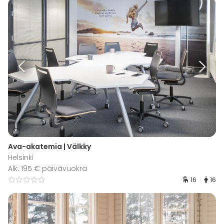
Ava-akatemia | Välkky
Helsinki
Alk. 195 € päivävuokra
16
16