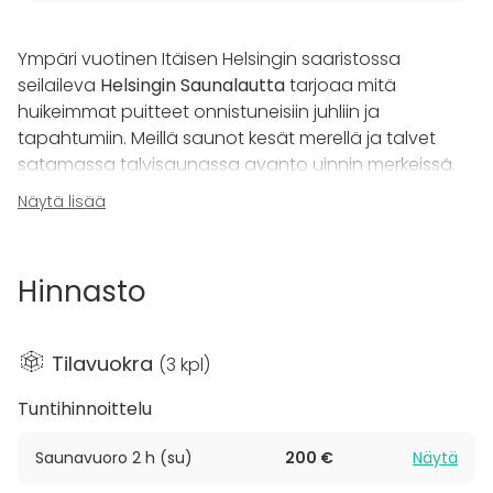
Ympäri vuotinen Itäisen Helsingin saaristossa
seilaileva
Helsingin Saunalautta
tarjoaa mitä
huikeimmat puitteet onnistuneisiin juhliin ja
tapahtumiin. Meillä saunot kesät merellä ja talvet
satamassa talvisaunassa avanto uinnin merkeissä.
Näytä lisää
Keväällä 2025 uusittu saunalautta. Tilava puusauna
6:lle näyttävällä maisemaikkunalla. Saunalla on erilline
oleskelutila johon mahtuu 8-10hlö kerrallaan.
Hinnasto
Saunalta löytyy kylmätilaa juotavilla, iso blackboxin
parila grilli, wc, pukutilat sekä uintimahdollisuus.
Tilavuokra
(
3 kpl
)
Saunalautta soveltuu mainiosti noin 10-20 henkilön
tilaisuuksiin. Isommille ryhmille saatavilla myös
Tuntihinnoittelu
lisäsaunat. Kysy lisää!
Saunavuoro 2 h (su)
200 €
Näytä
Tilaa tarjoilut suoraan saunalle, ja voit nauttia