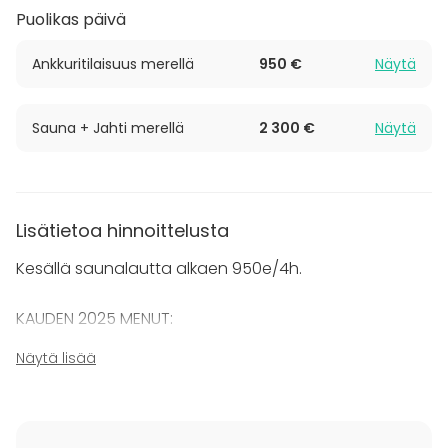
tilaisuudesta huoletta.
Puolikas päivä
Voit varata erilaisia kokonaisuuksia merellä
Ankkuritilaisuus merellä
950 €
Näytä
nautittujen löylyjen oheen. Helsingin Saunalautta
yhdessä yhteistyökumppaneidensa kanssa
Sauna + Jahti merellä
2 300 €
Näytä
mahdollistaa unohtumattomia elämyksiä ja
aktiviteetteja saunomisen yhteyteen:
Helikopterikuljetusta
Purjehdusta
Lisätietoa hinnoittelusta
Risteilyä jahdilla
Vesijetteilyä ja muita vesiaktiviteetteja
Kesällä saunalautta alkaen 950e/4h.
Kysythän lisää monipuolisesta tarjonnasta!
KAUDEN 2025 MENUT:
Näytä lisää
Menu 1:
Raikas vihersalaatti, sisältäen tuoretta patonkia, sekä
voit valita lisukkeeksi joko kana tai lohi.