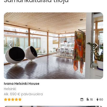
Samankaltaisia tiloja
Ivana Helsinki House
Helsinki
Alk. 690 € päivävuokra
16
60