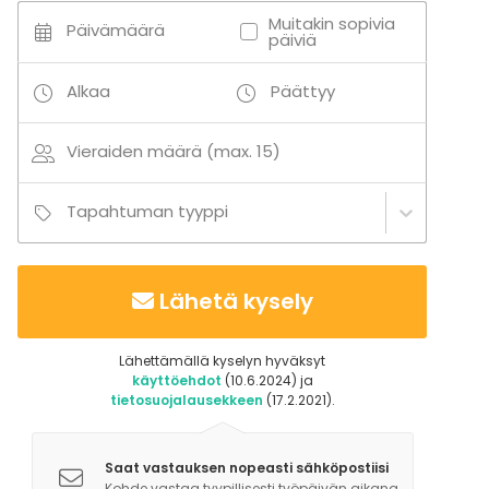
Uinti
Muitakin sopivia
Päivämäärä
Veneily
päiviä
Alkaa
Päättyy
Lisätietoa palveluista ja puitteista
Pyyhkeet vuokralle 10e/kpl
Vieraiden määrä (max. 15)
Tapahtuman tyyppi
Lähetä kysely
Lähettämällä kyselyn hyväksyt
käyttöehdot
(10.6.2024) ja
tietosuojalausekkeen
(17.2.2021).
Saat vastauksen nopeasti sähköpostiisi
Kohde vastaa tyypillisesti työpäivän aikana