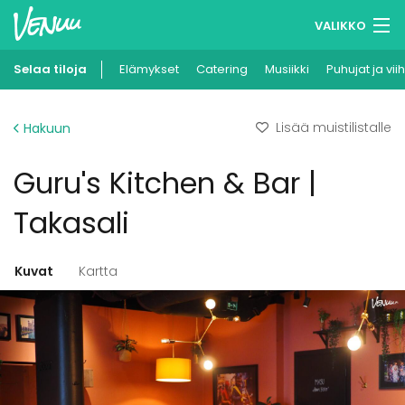
VALIKKO
Selaa tiloja
Elämykset
Muistilistasi
Catering
Musiikki
Puhujat ja vii
Kirjaudu
Lisää muistilistalle
Hakuun
Suomi
Guru's Kitchen & Bar |
Ilmoita kohteesi
Takasali
Kuvat
Kartta