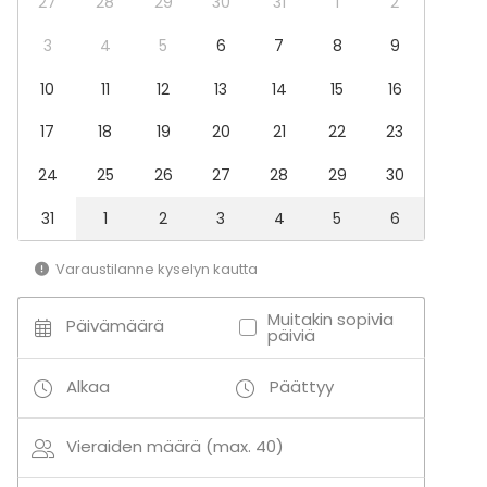
27
28
29
30
31
1
2
3
4
5
6
7
8
9
10
11
12
13
14
15
16
17
18
19
20
21
22
23
24
25
26
27
28
29
30
31
1
2
3
4
5
6
Varaustilanne kyselyn kautta
Muitakin sopivia
Päivämäärä
päiviä
Alkaa
Päättyy
Vieraiden määrä (max. 40)