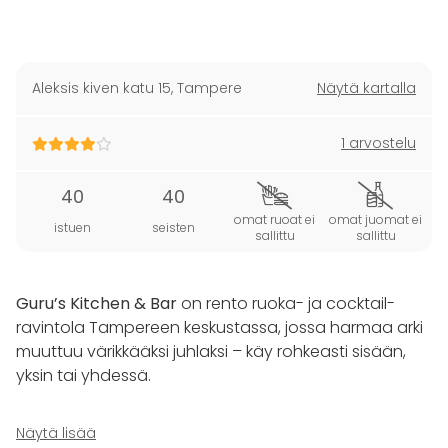
Aleksis kiven katu 15
,
Tampere
Näytä kartalla
1 arvostelu
40
40
omat ruoat ei
omat juomat ei
istuen
seisten
sallittu
sallittu
Guru’s Kitchen & Bar
on rento ruoka- ja cocktail-
ravintola Tampereen keskustassa, jossa harmaa arki
muuttuu värikkääksi juhlaksi – käy rohkeasti sisään,
yksin tai yhdessä.
Guru sopii mainiosti myös erilaisten yritys- ja
Näytä lisää
yksityistilaisuuksien pitopaikaksi. Ravintolassa voi