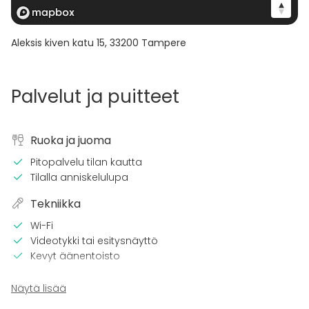
Aleksis kiven katu 15
,
33200
Tampere
Palvelut ja puitteet
Ruoka ja juoma
Pitopalvelu tilan kautta
Tilalla anniskelulupa
Tekniikka
Wi-Fi
Videotykki tai esitysnäyttö
Kevyt äänentoisto
Kalusto
Näytä lisää
Astiasto