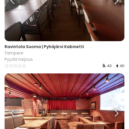
Ravintola Suoma | Pyhäjärvi Kabinetti
Tampere
Pyydä tarjous
40
40