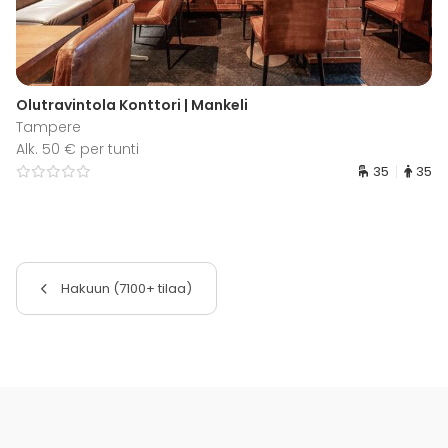
Olutravintola Konttori | Mankeli
Tampere
Alk. 50 € per tunti
35
35
Hakuun (7100+ tilaa)