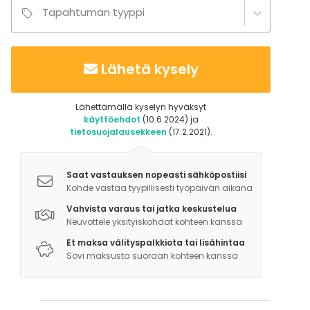
Tapahtuman tyyppi
Lähetä kysely
Lähettämällä kyselyn hyväksyt
käyttöehdot
(10.6.2024) ja
tietosuojalausekkeen
(17.2.2021).
Saat vastauksen nopeasti sähköpostiisi
Kohde vastaa tyypillisesti työpäivän aikana
Vahvista varaus tai jatka keskustelua
Neuvottele yksityiskohdat kohteen kanssa
Et maksa välityspalkkiota tai lisähintaa
Sovi maksusta suoraan kohteen kanssa