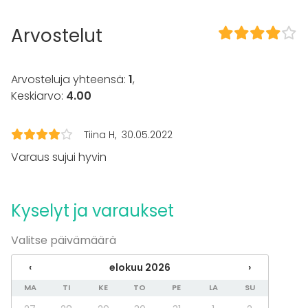
Tapahtumatyypit
Arvostelut
Juhlat
Häät
Saunailta
Arvosteluja yhteensä:
1
,
Illallinen / lounas
Keskiarvo:
4.00
Kokous
Seminaari / konferenssi
Messut
Tiina H
30.05.2022
Esitys / näytös
Varaus sujui hyvin
Virkistystilaisuus
Mökkireissu / retriitti
Elämys / aktiviteetti
Kyselyt ja varaukset
Pikkujoulut
Tilatyypit
Valitse päivämäärä
Ravintola
‹
elokuu 2026
›
Kabinetti
Baari
MA
TI
KE
TO
PE
LA
SU