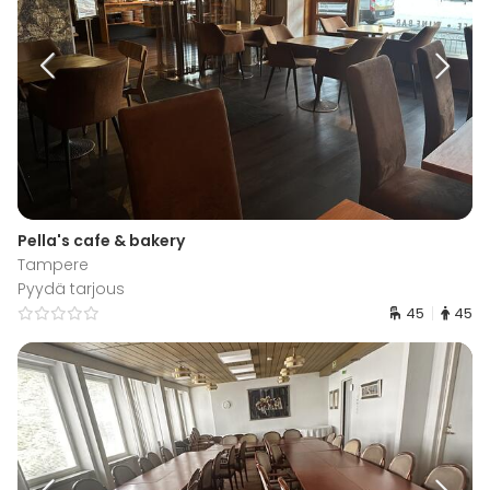
Pella's cafe & bakery
Tampere
Pyydä tarjous
45
45