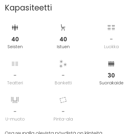
Kapasiteetti
40
40
-
Seisten
Istuen
Luokka
-
-
30
Teatteri
Banketti
Suorakaide
-
-
U-muoto
Pinta-ala
Osa reunalla olevista pöydistä on kiinteitä.