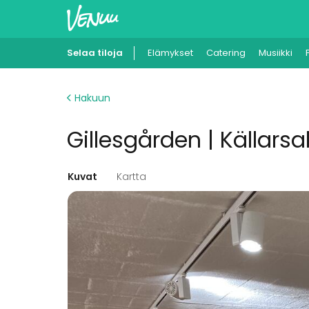
Selaa tiloja
Elämykset
Catering
Musiikki
Hakuun
Gillesgården | Källars
Kuvat
Kartta