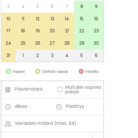
3
4
5
6
7
8
9
10
11
12
13
14
15
16
17
18
19
20
21
22
23
24
25
26
27
28
29
30
31
1
2
3
4
5
6
Vapaa
Osittain vapaa
Varattu
Muitakin sopivia
Päivämäärä
päiviä
Alkaa
Päättyy
Vieraiden määrä (max. 34)