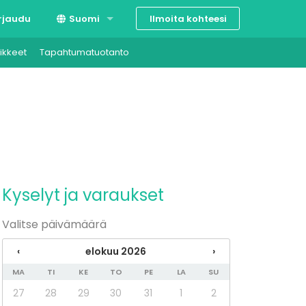
Ilmoita kohteesi
rjaudu
Suomi
ikkeet
Tapahtumatuotanto
Svenska
English
Kyselyt ja varaukset
Valitse päivämäärä
‹
elokuu 2026
›
MA
TI
KE
TO
PE
LA
SU
27
28
29
30
31
1
2