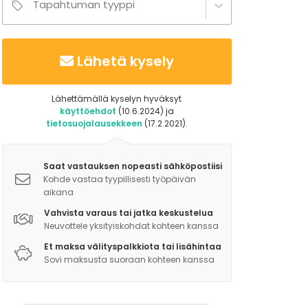
Tapahtuman tyyppi
Lähetä kysely
Lähettämällä kyselyn hyväksyt
käyttöehdot
(10.6.2024) ja
tietosuojalausekkeen
(17.2.2021).
Saat vastauksen nopeasti sähköpostiisi
Kohde vastaa tyypillisesti työpäivän
aikana
Vahvista varaus tai jatka keskustelua
Neuvottele yksityiskohdat kohteen kanssa
Et maksa välityspalkkiota tai lisähintaa
Sovi maksusta suoraan kohteen kanssa