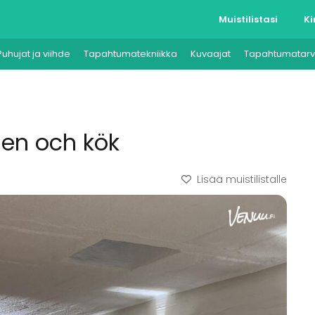
Muistilistasi
Ki
Puhujat ja viihde
Tapahtumatekniikka
Kuvaajat
Tapahtumatarv
alen och kök
Lisää muistilistalle