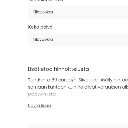
Tilavuokra
Koko päivä
Tilavuokra
Lisätietoa hinnoittelusta
Tuntihinta 69 euroa/h. Siivous ei sisälly hintaa
samaan kuntoon kuin ne olivat varauksen alk
päättymistä.
Näytä lisää
Tilan voi myös vuokrata pidempiä tilaisuuksia
Vuokralaisen tulee kerätä roskat jätesäkkeihi