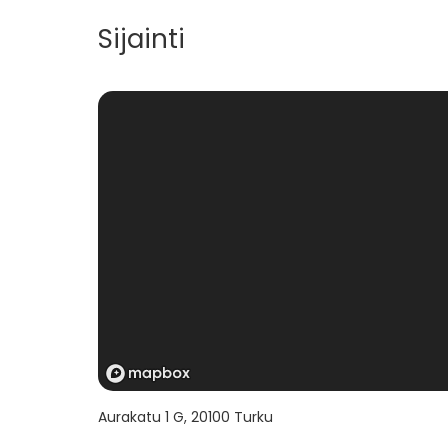
Sijainti
Aurakatu 1 G
,
20100
Turku