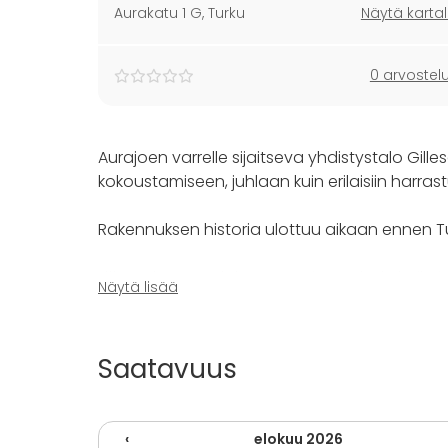
Aurakatu 1 G
,
Turku
Näytä kartal
0 arvostel
Aurajoen varrelle sijaitseva yhdistystalo Gille
kokoustamiseen, juhlaan kuin erilaisiin harras
Rakennuksen historia ulottuu aikaan ennen Tu
LillaLuckan
on olohuonemainen oleskelutila jo
Näytä lisää
kellarikerroksessa.
Huom!
Ei juhlavarauksia tähän tilaan. Ruokaa/
Saatavuus
Tähän tarkoitukseen sopii paremmin saman talo
kokouksien järjestelyyn tai lasten syntymäpäiv
tilasta löytyy leluja ja pelejä joita saa käytt
‹
elokuu 2026
päätteeksi.Kaapeissa olevia leluja tai muita esi