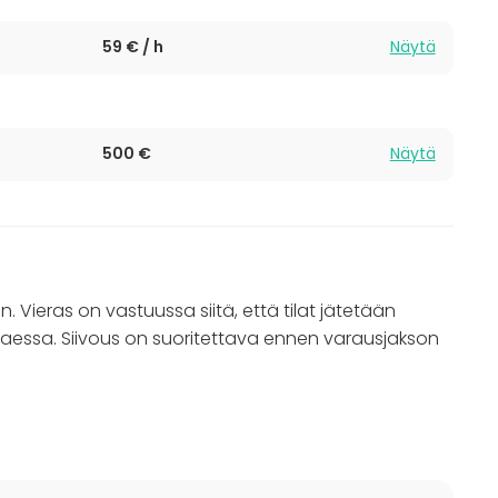
59 € / h
Näytä
500 €
Näytä
n. Vieras on vastuussa siitä, että tilat jätetään
aessa. Siivous on suoritettava ennen varausjakson
 varten, 600 euroa /10 h.
n itse ja varmistaa että siivoojat pystyvät kulkemaan