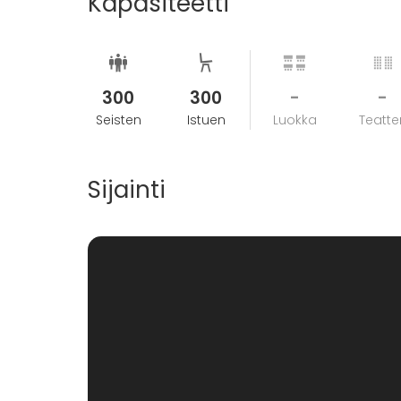
Kapasiteetti
300
300
-
-
Seisten
Istuen
Luokka
Teatter
Sijainti