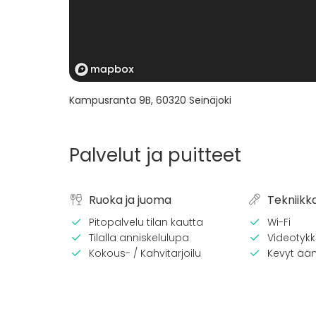
Kampusranta 9B
,
60320
Seinäjoki
Palvelut ja puitteet
Ruoka ja juoma
Tekniikk
Pitopalvelu tilan kautta
Wi-Fi
Tilalla anniskelulupa
Videotykki
Kokous- / Kahvitarjoilu
Kevyt ään