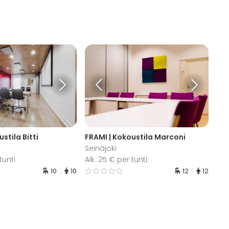
stila Bitti
FRAMI | Kokoustila Marconi
Seinäjoki
tunti
Alk. 25 € per tunti
10
10
12
12