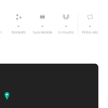
-
-
-
-
i
Banketti
Suorakaide
U-muoto
Pinta-ala