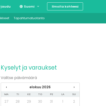
Ilmoita kohteesi
rjaudu
Suomi
ikkeet
Tapahtumatuotanto
Svenska
English
Kyselyt ja varaukset
Valitse päivämäärä
‹
elokuu 2026
›
MA
TI
KE
TO
PE
LA
SU
27
28
29
30
31
1
2