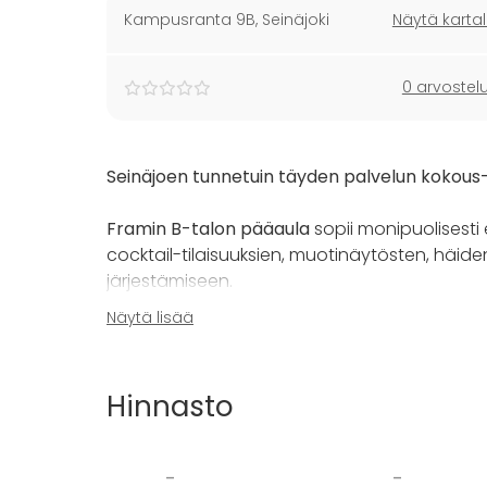
Kampusranta 9B
,
Seinäjoki
Näytä kartal
0 arvostel
Seinäjoen tunnetuin täyden palvelun kokous-
Framin B-talon pääaula
sopii monipuolisesti er
cocktail-tilaisuuksien, muotinäytösten, häiden s
järjestämiseen.
Näytä lisää
Pääaulassa järjestät onnistuneen tilaisuuden j
200 hengelle viereisestä
Ravintola Komiasta
,
Hinnasto
Paikalle on helppo saapua niin julkisilla kuin 
päästä löytyy 500 autopaikan parkkitalo.
-
-