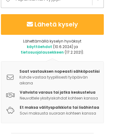
Lähetä kysely
Lähettämällä kyselyn hyväksyt
käyttöehdot
(10.6.2024) ja
tietosuojalausekkeen
(17.2.2021).
Saat vastauksen nopeasti sähköpostiisi
Kohde vastaa tyypillisesti työpäivän
aikana
Vahvista varaus tai jatka keskustelua
Neuvottele yksityiskohdat kohteen kanssa
Et maksa välityspalkkiota tai lisähintaa
Sovi maksusta suoraan kohteen kanssa