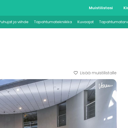
Muistilistasi
Ki
Puhujat ja viihde
Tapahtumatekniikka
Kuvaajat
Tapahtumatarv
Lisää muistilistalle