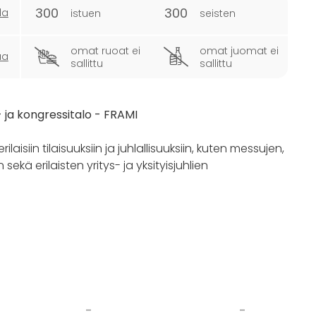
300
300
la
istuen
seisten
omat ruoat ei
omat juomat ei
ua
sallittu
sallittu
 ja kongressitalo - FRAMI
ilaisiin tilaisuuksiin ja juhlallisuuksiin, kuten messujen,
ekä erilaisten yritys- ja yksityisjuhlien
opa 300 hengelle. Tarvittaessa lisätila järjestyy n.
 josta järjestyy myös herkulliset tarjoilut tilaisuuteen.
omalla autollakin, sillä vain n. 20m kävelymatkan
-
-