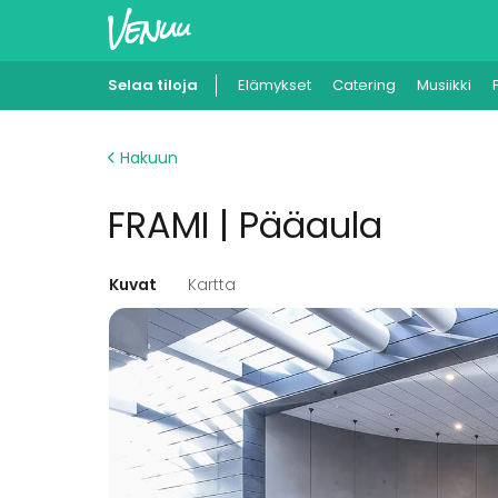
Selaa tiloja
Elämykset
Catering
Musiikki
Hakuun
FRAMI | Pääaula
Kuvat
Kartta