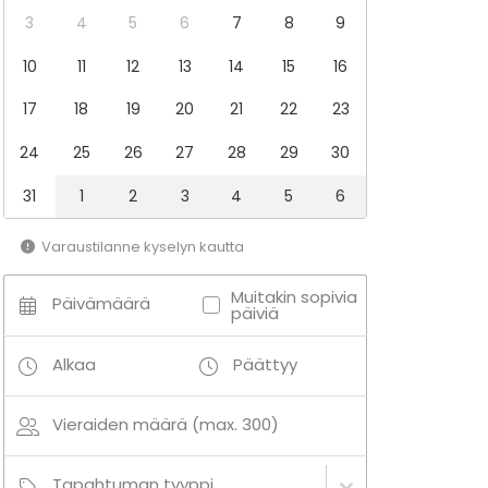
3
4
5
6
7
8
9
10
11
12
13
14
15
16
17
18
19
20
21
22
23
24
25
26
27
28
29
30
31
1
2
3
4
5
6
Varaustilanne kyselyn kautta
Muitakin sopivia
Päivämäärä
päiviä
Alkaa
Päättyy
Vieraiden määrä (max. 300)
Tapahtuman tyyppi