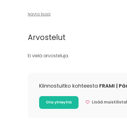
Näytä lisää
Arvostelut
Tilatyypit
Ei vielä arvosteluja.
Juhlasali
Monitoimitila
Konferenssikeskus
Kiinnostuitko kohteesta
FRAMI | P
Lisää muistilista
Ota yhteyttä