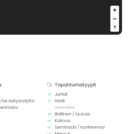
a
Tapahtumatyypit
Juhlat
 tai esitysnäyttö
Häät
entoisto
Saunailta
Illallinen / lounas
Kokous
Seminaari / konferenssi
Messut