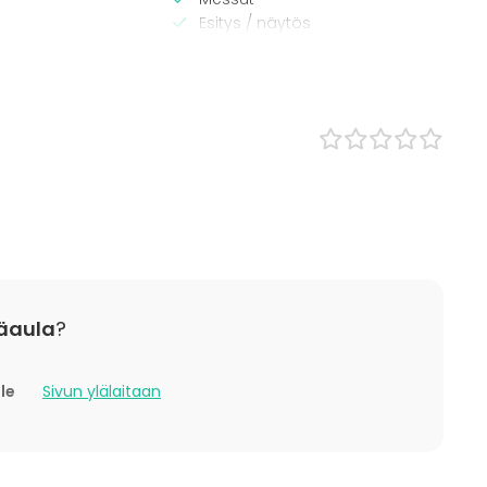
Esitys / näytös
Virkistystilaisuus
Mökkireissu / retriitti
Elämys / aktiviteetti
Pikkujoulut
ääaula
?
lle
Sivun ylälaitaan