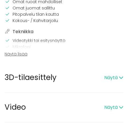
Omat ruoat mahdolliset
Omat juomat sallittu
Pitopalvelu tilan kautta
Kokous- / Kahvitarjoilu
Tekniikka
Videotykki tai esitysnäyttö
Mikrofoni
Wi-Fi
Näytä lisää
Pro äänilaitteisto
Tilaan kuuluu
3D-tilaesittely
Näytä
Terassi
Piha
Kalusto
Video
Fläppi- / Valkotaulu
Näytä
Tapahtumatyypit
Juhlat