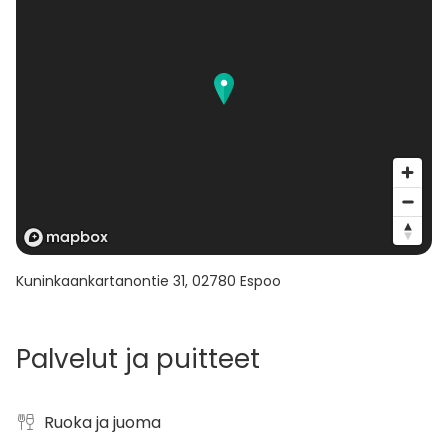
Kuninkaankartanontie 31
,
02780
Espoo
Palvelut ja puitteet
Ruoka ja juoma