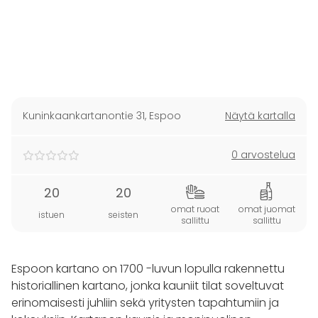
Kuninkaankartanontie 31
,
Espoo
Näytä kartalla
0 arvostelua
20
20
omat ruoat
omat juomat
istuen
seisten
sallittu
sallittu
Espoon kartano on 1700 -luvun lopulla rakennettu
historiallinen kartano, jonka kauniit tilat soveltuvat
erinomaisesti juhliin sekä yritysten tapahtumiin ja