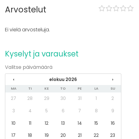
Häät
Arvostelut
Saunailta
Illallinen / lounas
Kokous
Ei vielä arvosteluja.
Seminaari / konferenssi
Messut
Esitys / näytös
Kyselyt ja varaukset
Virkistystilaisuus
Mökkireissu / retriitti
Elämys / aktiviteetti
Valitse päivämäärä
Pikkujoulut
‹
elokuu 2026
›
Tilatyypit
MA
TI
KE
TO
PE
LA
SU
Kokoushuone
27
28
29
30
31
1
2
Kabinetti
Kartano / Huvila
3
4
5
6
7
8
9
Biletila
10
11
12
13
14
15
16
17
18
19
20
21
22
23