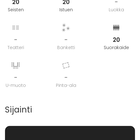
20
20
-
Seisten
Istuen
Luokka
-
-
20
Teatteri
Banketti
Suorakaide
-
-
U-muoto
Pinta-ala
Sijainti