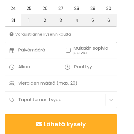
24
25
26
27
28
29
30
31
1
2
3
4
5
6
Varaustilanne kyselyn kautta
Muitakin sopivia
Päivämäärä
päiviä
Alkaa
Päättyy
Vieraiden määrä (max. 20)
Tapahtuman tyyppi
Lähetä kysely