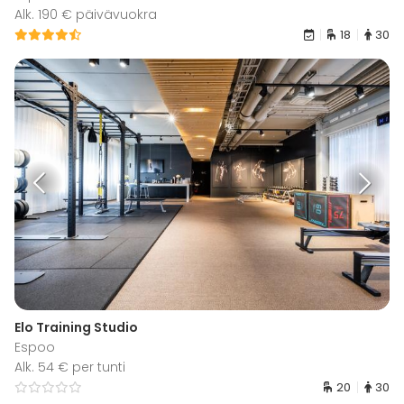
Alk. 190 € päivävuokra
18
30
Elo Training Studio
Espoo
Alk. 54 € per tunti
20
30