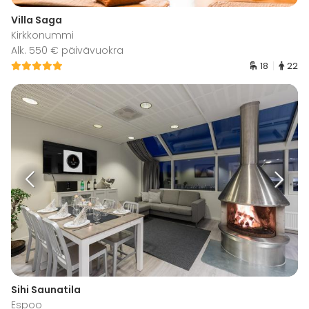
Villa Saga
Kirkkonummi
Alk. 550 € päivävuokra
18
22
Sihi Saunatila
Espoo