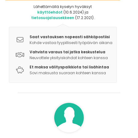
Lähettämällä kyselyn hyväksyt
käyttöehdot
(10.6.2024) ja
tietosuojalausekkeen
(17.2.2021).
Saat vastauksen nopeasti sähköpostiisi
Kohde vastaa tyypillisesti työpäivän aikana
Vahvista varaus tai jatka keskustelua
Neuvottele yksityiskohdat kohteen kanssa
Et maksa välityspalkkiota tai lisähintaa
Sovi maksusta suoraan kohteen kanssa