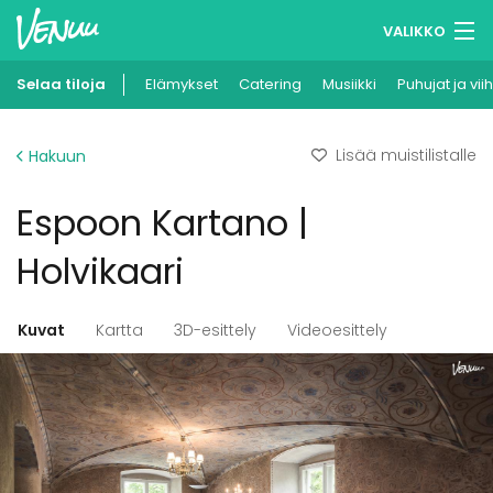
VALIKKO
Selaa tiloja
Elämykset
Muistilistasi
Catering
Musiikki
Puhujat ja vii
Kirjaudu
Lisää muistilistalle
Hakuun
Suomi
Espoon Kartano |
Ilmoita kohteesi
Holvikaari
Kuvat
Kartta
3D-esittely
Videoesittely