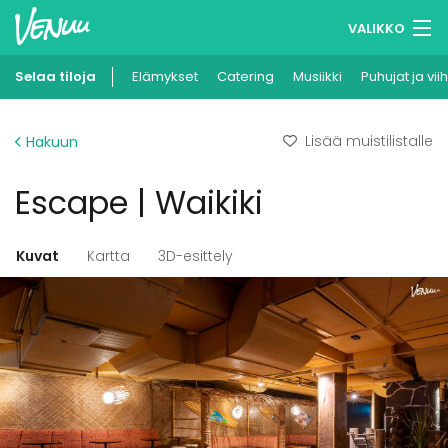
VALIKKO
Selaa tiloja
Elämykset
Muistilistasi
Catering
Musiikki
Puhujat ja vii
Kirjaudu
Lisää muistilistalle
Hakuun
Suomi
Escape | Waikiki
Ilmoita kohteesi
Kuvat
Kartta
3D-esittely