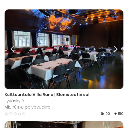
Kulttuuritalo Villa Rana | Blomstedtin sali
Jyväskylä
Alk. 704 € päivävuokra
90
150