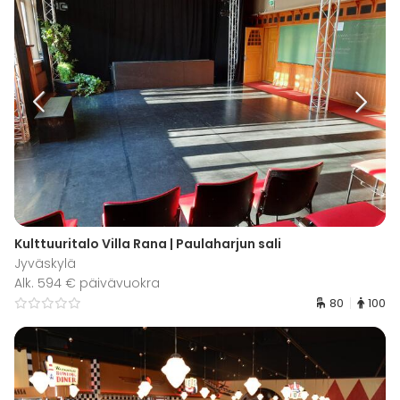
Kulttuuritalo Villa Rana | Paulaharjun sali
Jyväskylä
Alk. 594 € päivävuokra
80
100