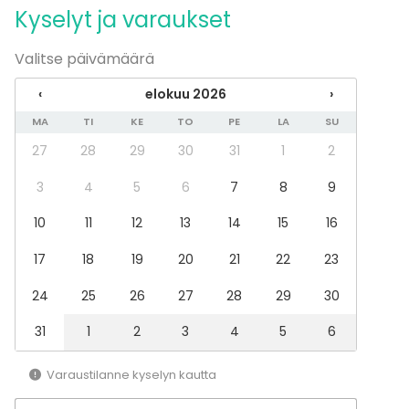
Esitys / näytös
Kyselyt ja varaukset
Virkistystilaisuus
Mökkireissu / retriitti
Valitse päivämäärä
Elämys / aktiviteetti
Pikkujoulut
‹
elokuu 2026
›
Tilatyypit
MA
TI
KE
TO
PE
LA
SU
Juhlasali
27
28
29
30
31
1
2
Monitoimitila
3
4
5
6
7
8
9
Lounge
Yökerho
10
11
12
13
14
15
16
Baari
17
18
19
20
21
22
23
Lisätietoa palveluista ja puitteista
24
25
26
27
28
29
30
Waikikissa on DJ-koppi, tanssilattia ja oma baaritiski.
31
1
2
3
4
5
6
Asiakas voi tuoda oman pitopalvelun tai tilata
Varaustilanne kyselyn kautta
ruokatarjoilut yhteistyökumppaneiltamme.