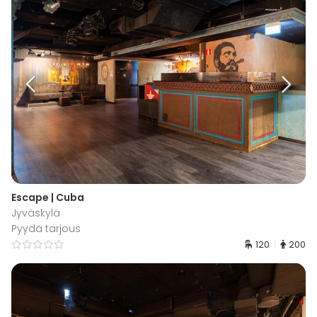
Escape | Cuba
Jyväskylä
Pyydä tarjous
120
200