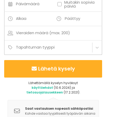
Muitakin sopivia
Päivämäärä
päiviä
Tarvittaessa tilaan saadaan myös esitystekniikka
(videotykki, kangas ja mikrofoni).
Alkaa
Päättyy
Vieraiden määrä (max. 200)
Tapahtuman tyyppi
Lähetä kysely
Lähettämällä kyselyn hyväksyt
käyttöehdot
(10.6.2024) ja
tietosuojalausekkeen
(17.2.2021).
Saat vastauksen nopeasti sähköpostiisi
Kohde vastaa tyypillisesti työpäivän aikana