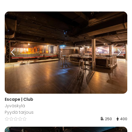
Escape | Club
Jyväskylä
Pyydä tarjous
250
400