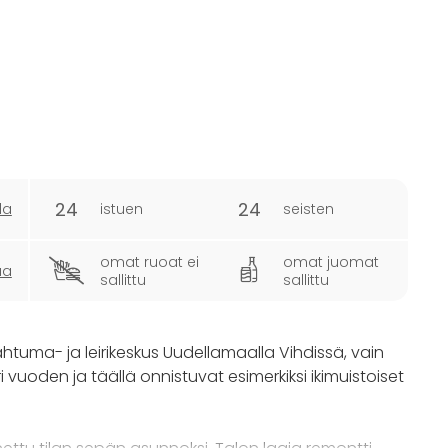
24
24
la
istuen
seisten
omat ruoat ei
omat juomat
ua
sallittu
sallittu
htuma- ja leirikeskus Uudellamaalla Vihdissä, vain
uoden ja täällä onnistuvat esimerkiksi ikimuistoiset