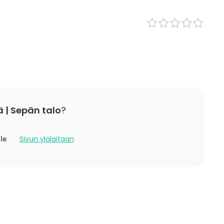
 / retriitti
ktiviteetti
t
 | Sepän talo
?
alla. Tilalla käytettävissä soutuveneitä. Mahdollisuus
lle
Sivun ylälaitaan