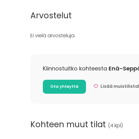
Mökkireissu
Elämys / a
Arvostelut
Pikkujoulu
Aktiviteetit
Ei vielä arvosteluja.
Ulkoilu
Uinti
Veneily
Kiinnostuitko kohteesta
Enä-Seppä
Lisätietoa aktiviteeteista
Enä-Sepän tila sijaitsee Vihdin Enäjärven rann
Lisää muistilista
Ota yhteyttä
vuokrata erikseen sauna ja kylpytynnyri.
Kohteen muut tilat
(
4 kpl
)