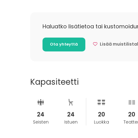
Haluatko lisätietoa tai kustomoidu
Lisää muistilista
Ota yhteyttä
Kapasiteetti
24
24
20
20
Seisten
Istuen
Luokka
Teatter