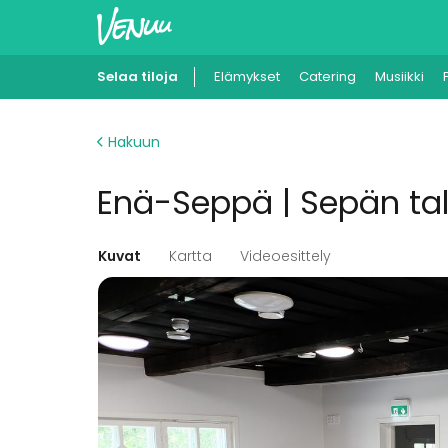
Selaa tiloja
Elämykset
Catering
Musiikki
Hakuun
Enä-Seppä | Sepän ta
Kuvat
Kartta
Videoesittely