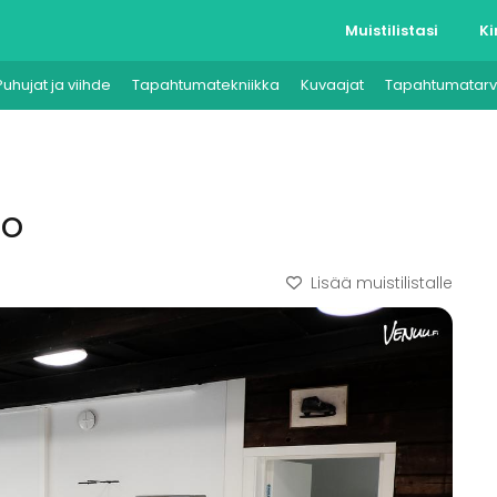
Muistilistasi
Ki
Puhujat ja viihde
Tapahtumatekniikka
Kuvaajat
Tapahtumatarv
lo
Lisää muistilistalle