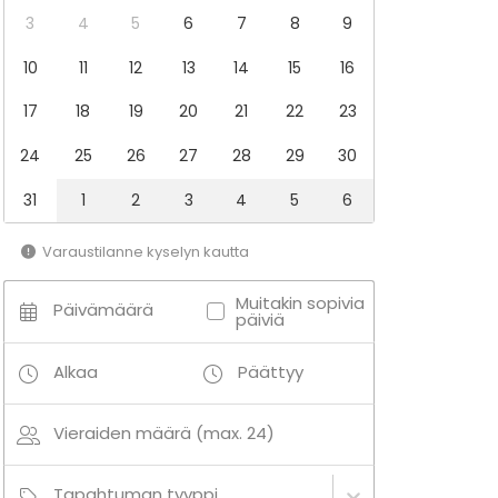
3
4
5
6
7
8
9
10
11
12
13
14
15
16
17
18
19
20
21
22
23
24
25
26
27
28
29
30
31
1
2
3
4
5
6
Varaustilanne kyselyn kautta
Muitakin sopivia
Päivämäärä
päiviä
Alkaa
Päättyy
Vieraiden määrä (max. 24)
Tapahtuman tyyppi