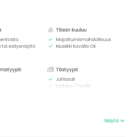
a
Tilaan kuuluu
entoisto
Majoittumismahdollisuus
 tai esitysnäyttö
Musiikki kovalla OK
matyypit
Tilatyypit
Juhlasali
Kartano / Huvila
/ lounas
 / konferenssi
Näytä
äytös
ilaisuus