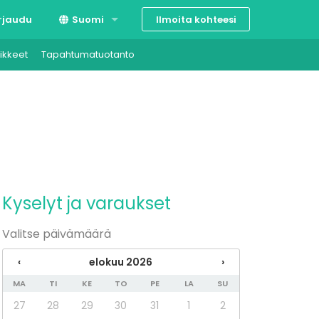
Ilmoita kohteesi
rjaudu
Suomi
ikkeet
Tapahtumatuotanto
Svenska
English
Kyselyt ja varaukset
Valitse päivämäärä
‹
elokuu 2026
›
MA
TI
KE
TO
PE
LA
SU
27
28
29
30
31
1
2