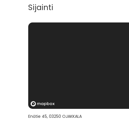
Sijainti
Enätie 45
,
03250
OJAKKALA