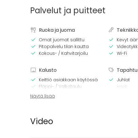
Palvelut ja puitteet
Ruoka ja juoma
Tekniikk
Omat juomat sallittu
Kevyt ään
Pitopalvelu tilan kautta
Videotykki
Kokous- / Kahvitarjoilu
Wi-Fi
Kalusto
Tapahtu
Keittiö asiakkaan käytössä
Juhlat
Fläppi- / Valkotaulu
Häät
Piano
Saunailta
Näytä lisää
Astiasto
Illallinen 
Kokous
Seminaari
Video
Messut
Esitys / n
Virkistyst