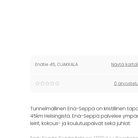
Enätie 45
,
OJAKKALA
Näytä kartal
0 arvostel
Tunnelmallinen Enä-Seppä on kristillinen tapa
45km Helsingistä. Enä-Seppä palvelee ympäri v
leirit, kokous- ja koulutuspäivät sekä juhlat.