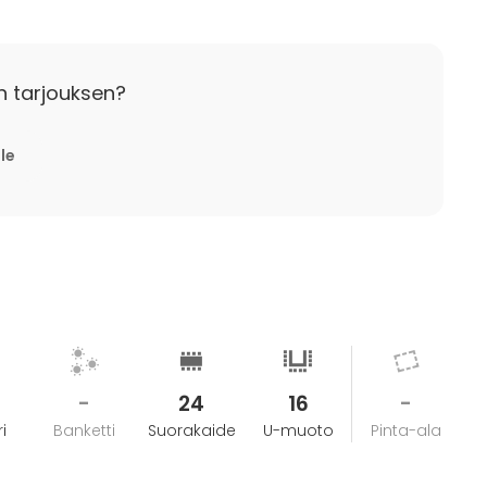
n tarjouksen?
lle
-
24
16
-
i
Banketti
Suorakaide
U-muoto
Pinta-ala