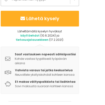
Lähetä kysely
Lähettämällä kyselyn hyväksyt
käyttöehdot
(10.6.2024) ja
tietosuojalausekkeen
(17.2.2021).
Saat vastauksen nopeasti sähköpostiisi
Kohde vastaa tyypillisesti työpäivän
aikana
Vahvista varaus tai jatka keskustelua
Neuvottele yksityiskohdat kohteen kanssa
Et maksa välityspalkkiota tai lisähintaa
Sovi maksusta suoraan kohteen kanssa