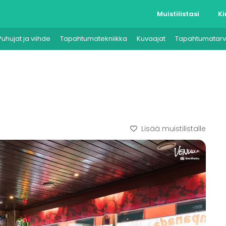
Muistilistasi
Ki
Puhujat ja viihde
Tapahtumatekniikka
Kuvaajat
Tapahtumatarv
Lisää muistilistalle