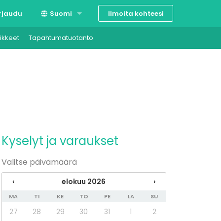
Ilmoita kohteesi
rjaudu
Suomi
ikkeet
Tapahtumatuotanto
Svenska
English
Kyselyt ja varaukset
Valitse päivämäärä
‹
elokuu 2026
›
MA
TI
KE
TO
PE
LA
SU
27
28
29
30
31
1
2