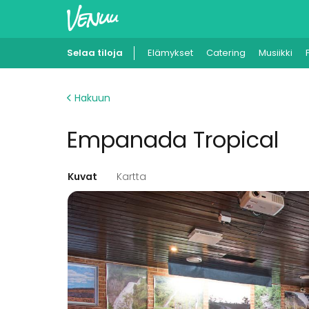
Selaa tiloja
Elämykset
Catering
Musiikki
Hakuun
Empanada Tropical
Kuvat
Kartta