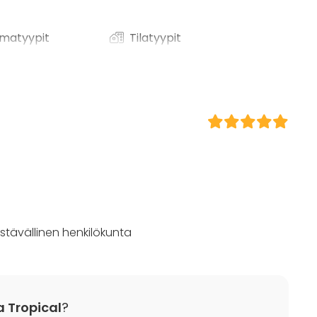
matyypit
Tilatyypit
Ravintola
Lounge
/ lounas
 / konferenssi
äytös
ilaisuus
 / retriitti
ktiviteetti
ystävällinen henkilökunta
t
Tropical
?