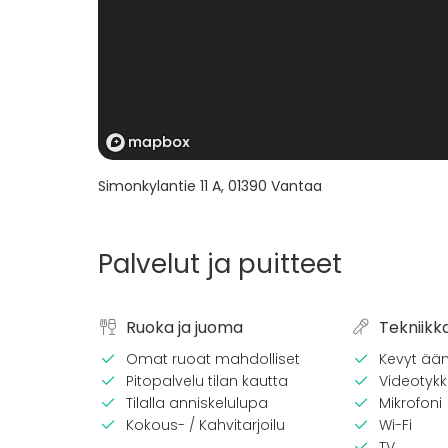
Simonkylantie 11 A
,
01390
Vantaa
Palvelut ja puitteet
Ruoka ja juoma
Tekniikk
Omat ruoat mahdolliset
Kevyt ään
Pitopalvelu tilan kautta
Videotykki
Tilalla anniskelulupa
Mikrofoni
Kokous- / Kahvitarjoilu
Wi-Fi
TV