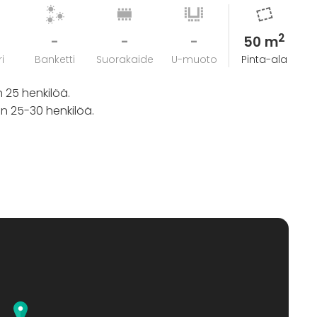
2
-
-
-
50 m
i
Banketti
Suorakaide
U-muoto
Pinta-ala
n 25 henkilöä.
in 25-30 henkilöä.