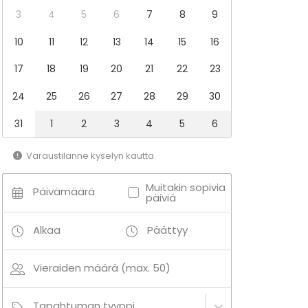
3
4
5
6
7
8
9
10
11
12
13
14
15
16
17
18
19
20
21
22
23
24
25
26
27
28
29
30
31
1
2
3
4
5
6
Varaustilanne kyselyn kautta
Muitakin sopivia
Päivämäärä
päiviä
Alkaa
Päättyy
Vieraiden määrä (max. 50)
Tapahtuman tyyppi