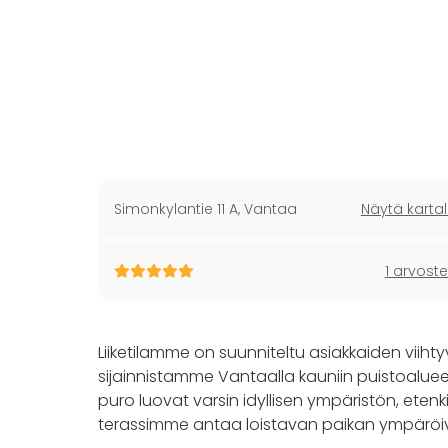
Simonkylantie 11 A
,
Vantaa
Näytä kartal
1 arvoste
Liiketilamme on suunniteltu asiakkaiden viiht
sijainnistamme Vantaalla kauniin puistoaluee
puro luovat varsin idyllisen ympäristön, etenk
terassimme antaa loistavan paikan ympäröi