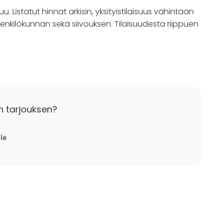
. Listatut hinnat arkisin, yksityistilaisuus vähintään
ahenkilökunnan sekä siivouksen. Tilaisuudesta riippuen
maksun palautus 100%
ausmaksun palautus 33%
 varausmaksun palautus 0%
n tarjouksen?
lle