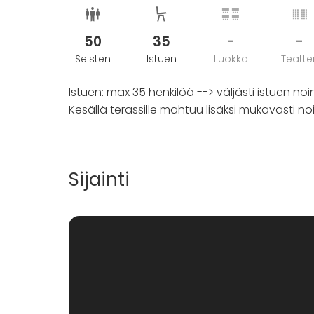
50
35
-
-
Seisten
Istuen
Luokka
Teatter
Istuen: max 35 henkilöä --> väljästi istuen noi
Kesällä terassille mahtuu lisäksi mukavasti no
Sijainti