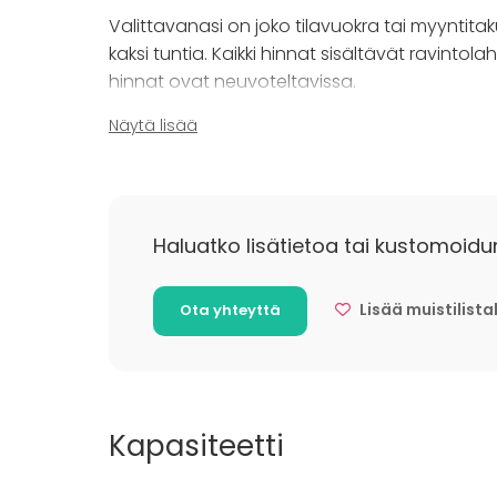
Valittavanasi on joko tilavuokra tai myyntitakuu
kaksi tuntia. Kaikki hinnat sisältävät ravintol
hinnat ovat neuvoteltavissa.
Näytä lisää
Lisätietoa peruutuksesta
Peruutus viikkoa ennen tapahtumaa, varaus
Peruutus 48 tuntia ennen tapahtumaa, var
Peruutus alle 48 tuntia ennen tapahtumaa,
Haluatko lisätietoa tai kustomoidu
Lisää muistilista
Ota yhteyttä
Kapasiteetti