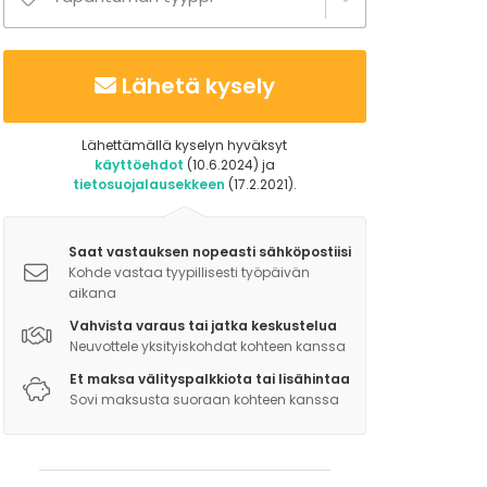
Lähetä kysely
Lähettämällä kyselyn hyväksyt
käyttöehdot
(10.6.2024) ja
tietosuojalausekkeen
(17.2.2021).
Saat vastauksen nopeasti sähköpostiisi
Kohde vastaa tyypillisesti työpäivän
aikana
Vahvista varaus tai jatka keskustelua
Neuvottele yksityiskohdat kohteen kanssa
Et maksa välityspalkkiota tai lisähintaa
Sovi maksusta suoraan kohteen kanssa