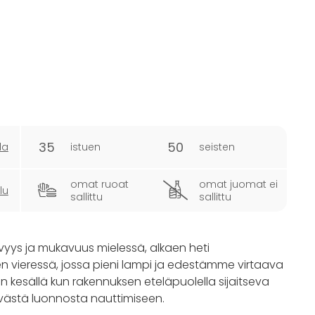
35
50
la
istuen
seisten
omat ruoat
omat juomat ei
lu
sallittu
sallittu
yvyys ja mukavuus mielessä, alkaen heti
n vieressä, jossa pieni lampi ja edestämme virtaava
in kesällä kun rakennuksen eteläpuolella sijaitseva
västä luonnosta nauttimiseen.