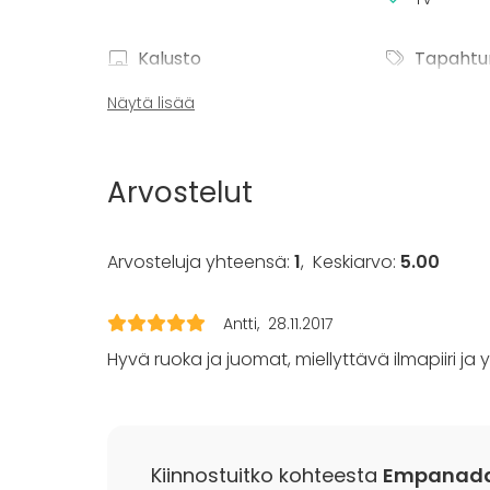
Kalusto
Tapahtu
Keittiö asiakkaan käytössä
Juhlat
Näytä lisää
Astiasto
Häät
Saunailta
Illallinen 
Arvostelut
Kokous
Seminaari
Messut
Arvosteluja yhteensä:
1
,
Keskiarvo:
5.00
Esitys / n
Virkistyst
Mökkireissu
Antti
28.11.2017
Elämys / a
Hyvä ruoka ja juomat, miellyttävä ilmapiiri ja 
Pikkujoulu
Kiinnostuitko kohteesta
Empanada 