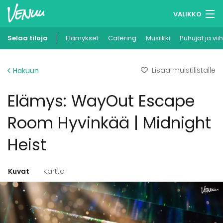
VALIKKO
Selaa tiloja
Elämykset
Muistilistasi
Catering
Musiikki
Puhujat ja vii
Kirjaudu
Lisää muistilistalle
Hakuun
Suomi
Elämys: WayOut Escape
Ilmoita kohteesi
Room Hyvinkää | Midnight
Heist
Kuvat
Kartta