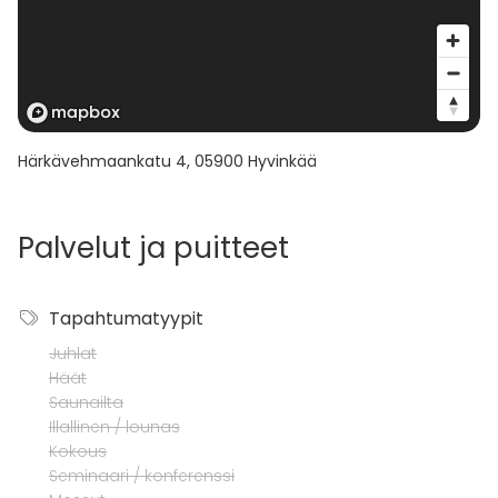
Härkävehmaankatu 4
,
05900
Hyvinkää
Palvelut ja puitteet
Tapahtumatyypit
Juhlat
Häät
Saunailta
Illallinen / lounas
Kokous
Seminaari / konferenssi