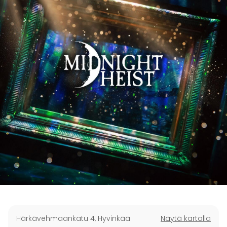
Härkävehmaankatu 4
,
Hyvinkää
Näytä kartalla