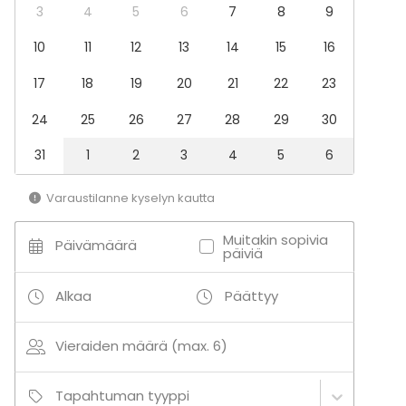
3
4
5
6
7
8
9
10
11
12
13
14
15
16
17
18
19
20
21
22
23
24
25
26
27
28
29
30
31
1
2
3
4
5
6
Varaustilanne kyselyn kautta
Muitakin sopivia
Päivämäärä
päiviä
Alkaa
Päättyy
Vieraiden määrä (max. 6)
Tapahtuman tyyppi