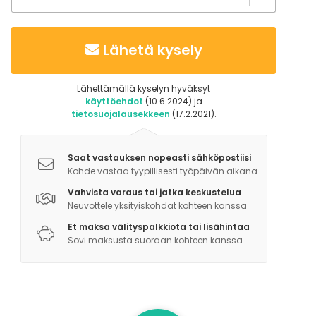
Lähetä kysely
Lähettämällä kyselyn hyväksyt
käyttöehdot
(10.6.2024) ja
tietosuojalausekkeen
(17.2.2021).
Saat vastauksen nopeasti sähköpostiisi
Kohde vastaa tyypillisesti työpäivän aikana
Vahvista varaus tai jatka keskustelua
Neuvottele yksityiskohdat kohteen kanssa
Et maksa välityspalkkiota tai lisähintaa
Sovi maksusta suoraan kohteen kanssa