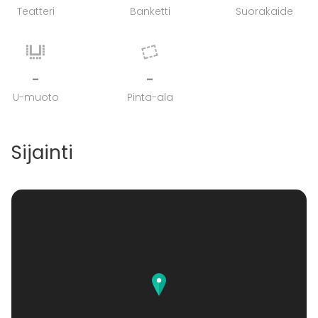
Teatteri
Banketti
Suorakaide
-
-
U-muoto
Pinta-ala
Sijainti