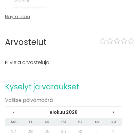
Messut
Esitys / näytös
Virkistystilaisuus
Näytä lisää
Mökkireissu / retriitti
Elämys / aktiviteetti
Pikkujoulut
Arvostelut
Tilatyypit
Elämyspalvelu
Ei vielä arvosteluja.
Kyselyt ja varaukset
Valitse päivämäärä
‹
elokuu 2026
›
MA
TI
KE
TO
PE
LA
SU
27
28
29
30
31
1
2