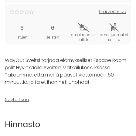
0 arvostelua
6
6
omat ruoat ei
omat juomat ei
istuen
seisten
sallittu
sallittu
WayOut Sveitsi tarjoaa elämykselliset Escape Room -
pelit Hyvinkäällä Sveitsin Matkailukeskuksessa.
Takaamme, että meillä pääset viettämään 60
minuuttia, joita et ihan heti unohda!
Pelissä Sinut suljetaan ryhmäsi kanssa huoneeseen,
Näytä lisää
josta on vain yksi ulospääsy. Aikaa on tasan 60
minuuttia. Huonepakopelin aikana teidän täytyy
käyttää loogista päättelykykyä,
Hinnasto
tiimityöskentelytaitoja, luovuutta ja heittäytyä
huoneen maailmaan löytääksenne ulospääsyn!