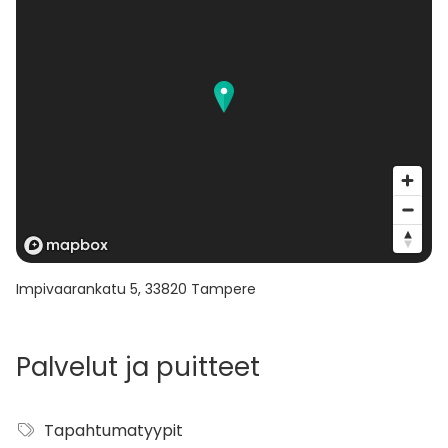
Impivaarankatu 5
,
33820
Tampere
Palvelut ja puitteet
Tapahtumatyypit