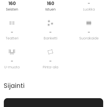
160
160
-
Seisten
Istuen
Luokka
-
-
-
Teatteri
Banketti
Suorakaide
-
-
U-muoto
Pinta-ala
Sijainti