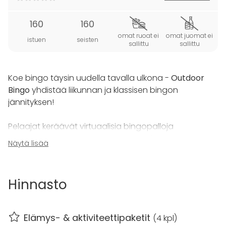
160
160
omat ruoat ei
omat juomat ei
istuen
seisten
sallittu
sallittu
Koe bingo täysin uudella tavalla ulkona -
Outdoor
Bingo
yhdistää liikunnan ja klassisen bingon
jännityksen!
Pelaajat keräävät virtuaalisia bingopalloja
liikkuessaan ulkona ja yrittävät muodostaa
Näytä lisää
bingorivejä omille kupongeilleen. Rivien tulee olla
viiden merkin pituisia ja ne voivat olla vaaka-, pysty-
tai vinorivejä.
Hinnasto
Ensimmäisenä yhden rivin, kahden rivin ja täyden
kupongin bingot muodostaneet pelaajat palkitaan
Elämys- & aktiviteettipaketit
(
4 kpl
)
runsailla bonuspisteillä, ja seuraavat pelaajat