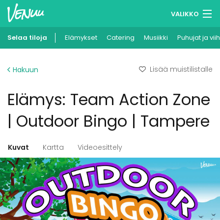
VALIKKO
Selaa tiloja
Elämykset
Muistilistasi
Catering
Musiikki
Puhujat ja vii
Kirjaudu
Lisää muistilistalle
Hakuun
Suomi
Elämys: Team Action Zone
Ilmoita kohteesi
| Outdoor Bingo | Tampere
Kuvat
Kartta
Videoesittely