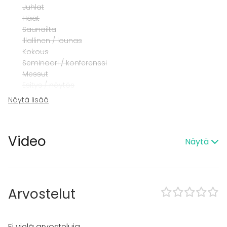
Juhlat
Häät
Saunailta
Illallinen / lounas
Kokous
Seminaari / konferenssi
Messut
Esitys / näytös
Virkistystilaisuus
Näytä lisää
Mökkireissu / retriitti
Elämys / aktiviteetti
Pikkujoulut
Video
Näytä
Tilatyypit
Elämyspalvelu
Arvostelut
Ei vielä arvosteluja.