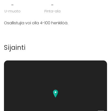
-
-
U-muoto
Pinta-ala
Osallistujia voi olla 4-100 henkilöä.
Sijainti