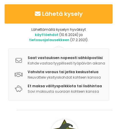
Lähetä kysely
Lähettämällä kyselyn hyväksyt
käyttöehdot
(10.6.2024) ja
tietosuojalausekkeen
(17.2.2021).
Saat vastauksen nopeasti sähköpostiisi
Kohde vastaa tyypillisesti työpäivän aikana
Vahvista varaus tai jatka keskustelua
Neuvottele yksityiskohdat kohteen kanssa
Et maksa välityspalkkiota tai lisähintaa
Sovi maksusta suoraan kohteen kanssa