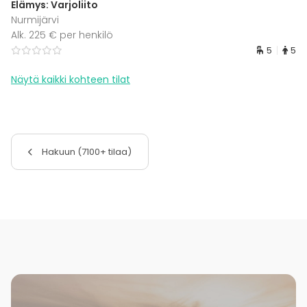
Elämys: Varjoliito
Nurmijärvi
Alk. 225 € per henkilö
5
5
Näytä kaikki kohteen tilat
Hakuun (7100+ tilaa)