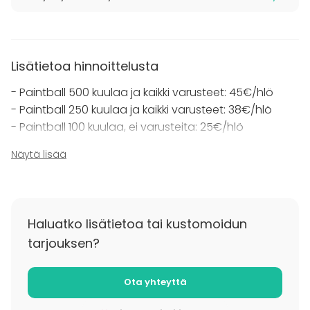
aloitetaan uusi paintball erä.
Vauhtifarmilla on myös suihkutilat. Maksu on 5€/hlö
ja se sitältää pyyhkeen ja aineet. Ilmoitathan jos
Lisätietoa hinnoittelusta
haluat käyttää tätä optiota!
- Paintball 500 kuulaa ja kaikki varusteet: 45€/hlö
- Paintball 250 kuulaa ja kaikki varusteet: 38€/hlö
- Paintball 100 kuulaa, ei varusteita: 25€/hlö
Näytä lisää
Järjestämme sekä ohjattuja että omatoimisia pelejä.
Voit kysyä myös tarjousta omien toiveidesi
mukaisesta kokonaisuudesta!
Haluatko lisätietoa tai kustomoidun
tarjouksen?
Ota yhteyttä