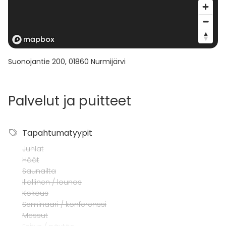
Suonojantie 200
,
01860
Nurmijärvi
Palvelut ja puitteet
Tapahtumatyypit
Juhlat
Häät
Saunailta
Illallinen / lounas
Kokous
Seminaari / konferenssi
Messut