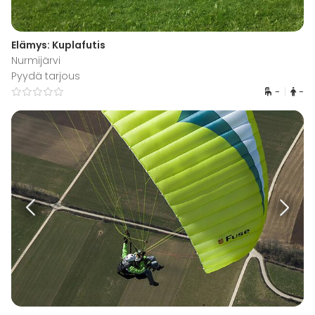
Elämys: Kuplafutis
Nurmijärvi
Pyydä tarjous
-
-