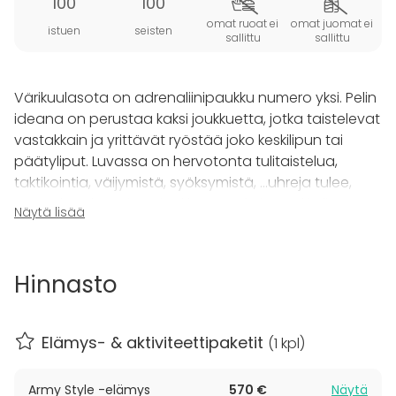
100
100
omat ruoat ei
omat juomat ei
istuen
seisten
sallittu
sallittu
Värikuulasota on adrenaliinipaukku numero yksi. Pelin
ideana on perustaa kaksi joukkuetta, jotka taistelevat
vastakkain ja yrittävät ryöstää joko keskilipun tai
päätyliput. Luvassa on hervotonta tulitaistelua,
taktikointia, väijymistä, syöksymistä, ...uhreja tulee,
mutta lopulta toinen joukkue saa kuin saakin lipun
Näytä lisää
vietyä.
Vauhtifarmin värikuulasota suoritetaan metsäkentillä
Hinnasto
tai armeijan varikko tyylisellä peltokentällä, jossa mm.
ZIL maastokuorma-autoja.
Elämys- & aktiviteettipaketit
(
1 kpl
)
Värikuulasodassa minimi osallistujamäärä on neljä
henkilöä ja maksimi 100. Yhteen erään kuluu aikaa
Army Style -elämys
570 €
Näytä
noin 5-15 min, jonka jälkeen putsataan osumat ja