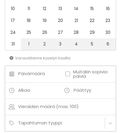
10
11
12
13
14
15
16
17
18
19
20
21
22
23
24
25
26
27
28
29
30
31
1
2
3
4
5
6
Varaustilanne kyselyn kautta
Muitakin sopivia
Päivämäärä
päiviä
Alkaa
Päättyy
Vieraiden määrä (max. 100)
Tapahtuman tyyppi