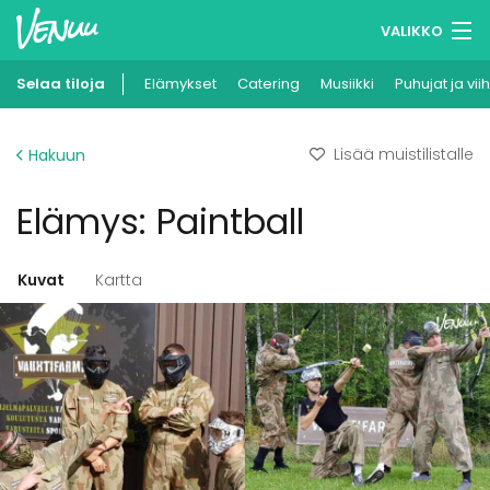
VALIKKO
Selaa tiloja
Elämykset
Muistilistasi
Catering
Musiikki
Puhujat ja vii
Kirjaudu
Lisää muistilistalle
Hakuun
Suomi
Elämys: Paintball
Ilmoita kohteesi
Kuvat
Kartta