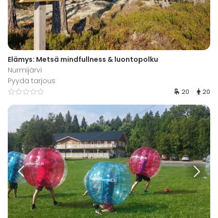
Elämys: Metsä mindfullness & luontopolku
Nurmijärvi
Pyydä tarjous
20
20