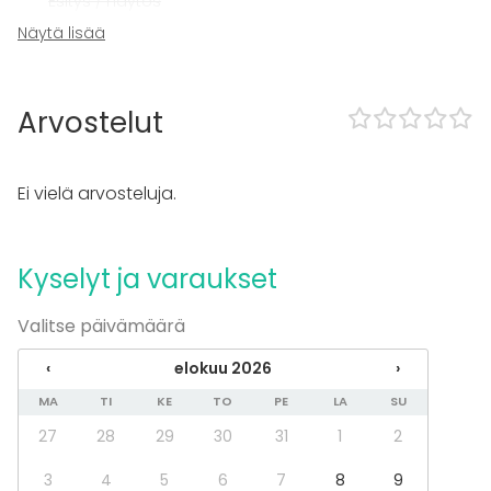
Esitys / näytös
Virkistystilaisuus
Näytä lisää
Mökkireissu / retriitti
Elämys / aktiviteetti
Pikkujoulut
Arvostelut
Tilatyypit
Elämyspalvelu
Ei vielä arvosteluja.
Aktiviteetit
Laser- / värikuulasota
Kyselyt ja varaukset
Valitse päivämäärä
‹
elokuu 2026
›
MA
TI
KE
TO
PE
LA
SU
27
28
29
30
31
1
2
3
4
5
6
7
8
9