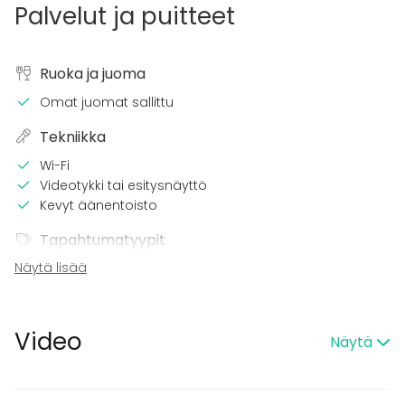
Palvelut ja puitteet
Ruoka ja juoma
Omat juomat sallittu
Tekniikka
Wi-Fi
Videotykki tai esitysnäyttö
Kevyt äänentoisto
Tapahtumatyypit
Näytä lisää
Juhlat
Häät
Saunailta
Illallinen / lounas
Video
Näytä
Kokous
Seminaari / konferenssi
Messut