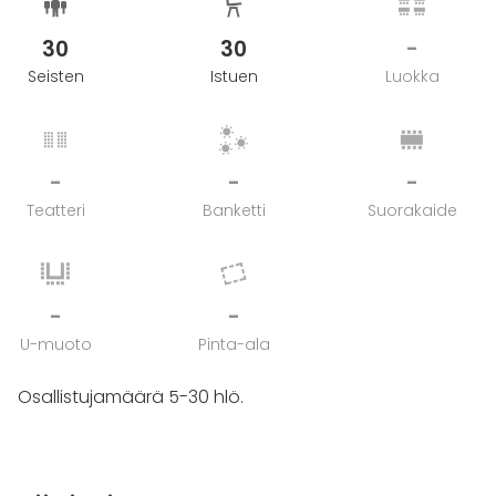
Kurssi on suunniteltu 5-30 osallistujalle ja sen kesto
on 1h.
30
30
-
Seisten
Istuen
Luokka
TAMPEREEN OLKKARI
Tampereen Olkkari on luotu arjen pyörityksessä
tulleeseen tarpeeseen voida hyvin ja tehdä asioita
erityisesti hyvän fiiliksen vuoksi. Se sijaitsee
-
-
-
Tampereella kivijalassa Pyhäjärvenkadun ja
Teatteri
Banketti
Suorakaide
Papinkadun risteyksessä ositteessa Pyhäjärvenkatu
10. Tavoitat meidät helposti julkisilla, mutta myös
tienvarsipaikkoja löytyy omalla autolla kulkeville
runsaasti.
-
-
U-muoto
Pinta-ala
Ovet aukeavatvarttia ennen kurssia, jotta ehdit
virittäytymään kurssin tunnelmaan ja varaamaan
Osallistujamäärä 5-30 hlö.
mieluisen paikan itsellesi. Olet tervetullut juuri
sellaisena kuin olet, etkä tarvitse mitään aiempaa
kokemusta. Alan ammattilainen pitää sinusta huolen
koko kurssin ajan.