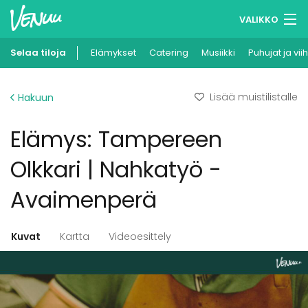
VALIKKO
Selaa tiloja
Elämykset
Muistilistasi
Catering
Musiikki
Puhujat ja vii
Kirjaudu
Lisää muistilistalle
Hakuun
Suomi
Elämys: Tampereen
Ilmoita kohteesi
Olkkari | Nahkatyö -
Avaimenperä
Kuvat
Kartta
Videoesittely