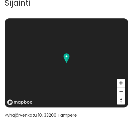
Sijainti
Kurssimme taipuvat erilaisiin yksityistilaisuuksiin, kuten
Tyky-, polttari-, synttäri-, illanistujaistapahtumiin tai
vaikka viikonloppu elämykseksi.
Tervetuloa Olkkarille!
Pyhäjärvenkatu 10
,
33200
Tampere