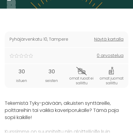
Pyhäjärvenkatu 10
,
Tampere
Näytä kartalla
0 arvostelua
30
30
omat ruoat ei
omat juomat
istuen
seisten
sallittu
sallittu
Tekemistä Tyky-päivään, aikuisten synttäreille,
polttareihin tai vaikka kaveriporukalle? Tämä paja
sopii kaikille!
Kurssimme on suunniteltu niin aloittelijoille kuin