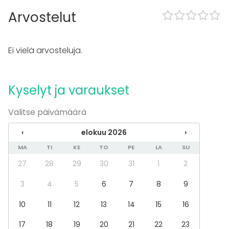
Esitys / näytös
Virkistystilaisuus
Arvostelut
Mökkireissu / retriitti
Elämys / aktiviteetti
Pikkujoulut
Ei vielä arvosteluja.
Tilatyypit
Monitoimitila
Kyselyt ja varaukset
Elämyspalvelu
Harrastetila
Valitse päivämäärä
‹
elokuu 2026
›
Lisätietoa palveluista ja puitteista
MA
TI
KE
TO
PE
LA
SU
Kurssin kesto 1h.
27
28
29
30
31
1
2
3
4
5
6
7
8
9
10
11
12
13
14
15
16
17
18
19
20
21
22
23