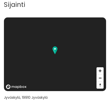
Sijainti
Jyväskylä
,
19910
Jyväskylä