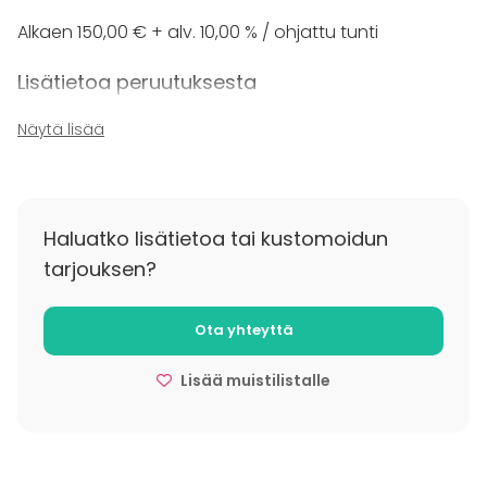
Alkaen 150,00 € + alv. 10,00 % / ohjattu tunti
Lisätietoa peruutuksesta
Varauksen voi peruuttaa ilman veloitusta 21 vrk
Näytä lisää
ennen tapahtumapäivää, mikäli peruutus tapahtuu
7-20 vrk ennen tapahtumaa veloitetaan 50%
tilauksen hinnasta. Mikäli peruutus tapahtuu alle 7 vrk
ennen tapahtumaa, veloitetaan koko tilauksen hinta.
Haluatko lisätietoa tai kustomoidun
tarjouksen?
Ota yhteyttä
Lisää muistilistalle