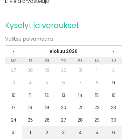
Ei vielä arvosteluja.
Kyselyt ja varaukset
Valitse päivämäärä
‹
elokuu 2026
›
MA
TI
KE
TO
PE
LA
SU
27
28
29
30
31
1
2
3
4
5
6
7
8
9
10
11
12
13
14
15
16
17
18
19
20
21
22
23
24
25
26
27
28
29
30
31
1
2
3
4
5
6