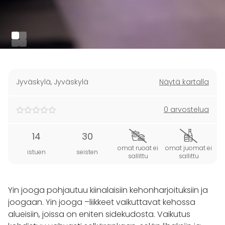
Jyväskylä
,
Jyväskylä
Näytä kartalla
0 arvostelua
14
30
omat ruoat ei
omat juomat ei
istuen
seisten
sallittu
sallittu
Yin jooga pohjautuu kiinalaisiin kehonharjoituksiin ja
joogaan. Yin jooga –liikkeet vaikuttavat kehossa
alueisiin, joissa on eniten sidekudosta. Vaikutus