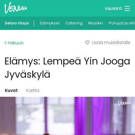
VALIKKO
Selaa tiloja
Elämykset
Muistilistasi
Catering
Musiikki
Puhujat ja vii
Kirjaudu
Lisää muistilistalle
Hakuun
Suomi
Elämys: Lempeä Yin Jooga
Ilmoita kohteesi
Jyväskylä
Kuvat
Kartta