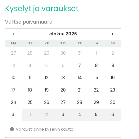
Elämyspalvelu
Kyselyt ja varaukset
Valitse päivämäärä
‹
elokuu 2026
›
MA
TI
KE
TO
PE
LA
SU
27
28
29
30
31
1
2
3
4
5
6
7
8
9
10
11
12
13
14
15
16
17
18
19
20
21
22
23
24
25
26
27
28
29
30
31
1
2
3
4
5
6
Varaustilanne kyselyn kautta