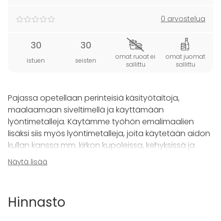
0 arvostelua
30
30
omat ruoat ei
omat juomat
istuen
seisten
sallittu
sallittu
Pajassa opetellaan perinteisiä käsityötaitoja,
maalaamaan siveltimellä ja käyttämään
lyöntimetalleja. Käytämme työhön emalimaalien
lisäksi siis myös lyöntimetalleja, joita käytetään aidon
kullan kanssa mm. kirkon kupoleissa, kehyksissä ja
näyteikkunoissa.
Näytä lisää
Työtä rakentaessa raapaistaan niin kylttimaalauksen,
pinstripe-maalauksen ja kolmiulotteisen kuvan
Hinnasto
rakentamisen pintaa, joten kurssin jälkeen pystyt
hyödyntämään näitä oppeja myös moneen muuhun