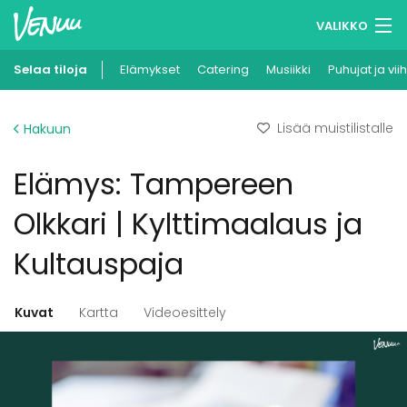
VALIKKO
Selaa tiloja
Elämykset
Muistilistasi
Catering
Musiikki
Puhujat ja vii
Kirjaudu
Lisää muistilistalle
Hakuun
Suomi
Elämys: Tampereen
Ilmoita kohteesi
Olkkari | Kylttimaalaus ja
Kultauspaja
Kuvat
Kartta
Videoesittely