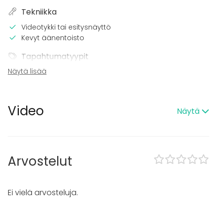
Tekniikka
Videotykki tai esitysnäyttö
Kevyt äänentoisto
Tapahtumatyypit
Näytä lisää
Juhlat
Häät
Saunailta
Illallinen / lounas
Video
Näytä
Kokous
Seminaari / konferenssi
Messut
Esitys / näytös
Virkistystilaisuus
Arvostelut
Mökkireissu / retriitti
Elämys / aktiviteetti
Pikkujoulut
Ei vielä arvosteluja.
Tilatyypit