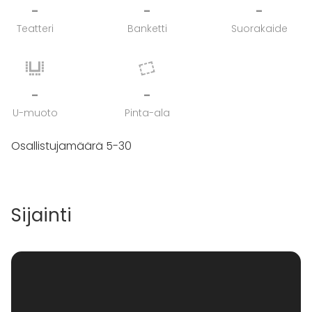
Kurssimme taipuvat erilaisiin yksityistilaisuuksiin, kuten
-
-
-
Tyky-, polttari-, synttäri-, illanistujaistapahtumiin tai
Teatteri
Banketti
Suorakaide
vaikka viikonloppu elämykseksi.
Tervetuloa Olkkarille!
-
-
U-muoto
Pinta-ala
Osallistujamäärä 5-30
Sijainti