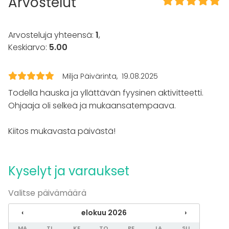
Arvostelut
Elämys / aktiviteetti
Pikkujoulut
Arvosteluja yhteensä:
1
,
Tilatyypit
Keskiarvo:
5.00
Elämyspalvelu
Milja Päivärinta
19.08.2025
Todella hauska ja yllättävän fyysinen aktivitteetti.
Ohjaaja oli selkeä ja mukaansatempaava.
Kiitos mukavasta päivästä!
Kyselyt ja varaukset
Valitse päivämäärä
‹
elokuu 2026
›
MA
TI
KE
TO
PE
LA
SU