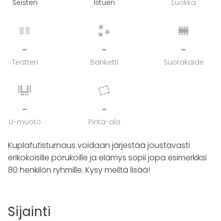
Seisten
Istuen
Luokka
-
-
-
Teatteri
Banketti
Suorakaide
-
-
U-muoto
Pinta-ala
Kuplafutisturnaus voidaan järjestää joustavasti
erikokoisille porukoille ja elämys sopii jopa esimerkiksi
80 henkilön ryhmille. Kysy meiltä lisää!
Sijainti