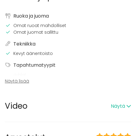
Ruoka ja juoma
Omat ruoat mahdolliset
Omat juomat sallittu
Tekniikka
Kevyt äänentoisto
Tapahtumatyypit
Juhlat
Näytä lisää
Häät
Saunailta
Illallinen / lounas
Kokous
Video
Näytä
Seminaari / konferenssi
Messut
Esitys / näytös
Virkistystilaisuus
Mökkireissu / retriitti