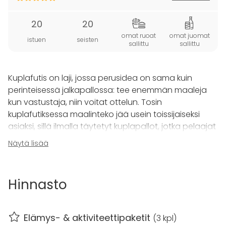
20
20
omat ruoat
omat juomat
istuen
seisten
sallittu
sallittu
Kuplafutis on laji, jossa perusidea on sama kuin
perinteisessä jalkapallossa: tee enemmän maaleja
kun vastustaja, niin voitat ottelun. Tosin
kuplafutiksessa maalinteko jää usein toissijaiseksi
asiaksi, sillä ilmalla täytetyt kuplapallot, jotka pelaajat
pukevat päällensä mahdollistavat mojovien
Näytä lisää
taklauksien antamista ja saamista. Kuplapallot
suojaavat pelaajien kroppaa lantiosta ylöspäin,
jonka ansiosta kaatumista ei pelätä vaan niille
Hinnasto
nauretaan.
Tule viettämään mahtavat synttärit, polttarit,
Elämys- & aktiviteettipaketit
(
3 kpl
)
virkistys- tai tyky-päivät! Järjestämme kuplafutista