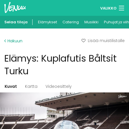
VALIKKO
Selaa tiloja
Elämykset
Muistilistasi
Catering
Musiikki
Puhujat ja vii
Kirjaudu
Lisää muistilistalle
Hakuun
Suomi
Elämys: Kuplafutis Båltsit
Ilmoita kohteesi
Turku
Kuvat
Kartta
Videoesittely