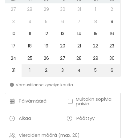
27
28
29
30
31
1
2
3
4
5
6
7
8
9
10
11
12
13
14
15
16
17
18
19
20
21
22
23
24
25
26
27
28
29
30
31
1
2
3
4
5
6
Varaustilanne kyselyn kautta
Muitakin sopivia
Päivämäärä
päiviä
Alkaa
Päättyy
Vieraiden määrä (max. 20)