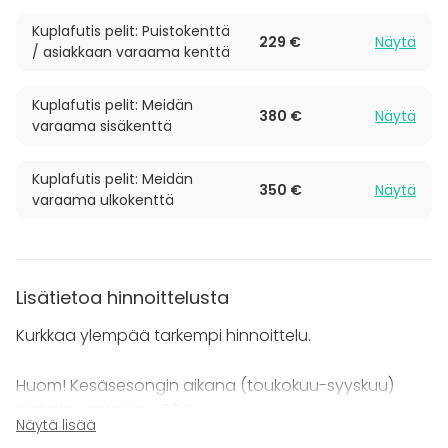
joustavasti erikokoisille porukoille, aina viidestä
Kuplafutis pelit: Puistokenttä
henkilöstä jopa 400 henkilöön!
229 €
Näytä
/ asiakkaan varaama kenttä
Kuplafutis pelit: Meidän
380 €
Näytä
varaama sisäkenttä
Kuplafutis pelit: Meidän
350 €
Näytä
varaama ulkokenttä
Lisätietoa hinnoittelusta
Kurkkaa ylempää tarkempi hinnoittelu.
Huom! Kesäsesongin aikana (toukokuu-syyskuu)
hinta lauantaisin +60€.
Näytä lisää