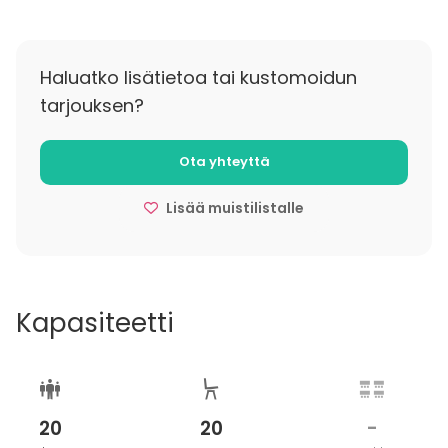
Hintaan ei sisälly mahdollista kenttävuokraa tai
kentän varausmaksua.
Haluatko lisätietoa tai kustomoidun
tarjouksen?
Ota yhteyttä
Lisää muistilistalle
Kapasiteetti
20
20
-