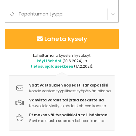
Tapahtuman tyyppi
Lähetä kysely
Lähettämällä kyselyn hyväksyt
käyttöehdot
(10.6.2024) ja
tietosuojalausekkeen
(17.2.2021).
Saat vastauksen nopeasti sähköpostiisi
Kohde vastaa tyypillisesti työpäivän aikana
Vahvista varaus tai jatka keskustelua
Neuvottele yksityiskohdat kohteen kanssa
Et maksa välityspalkkiota tai lisähintaa
Sovi maksusta suoraan kohteen kanssa