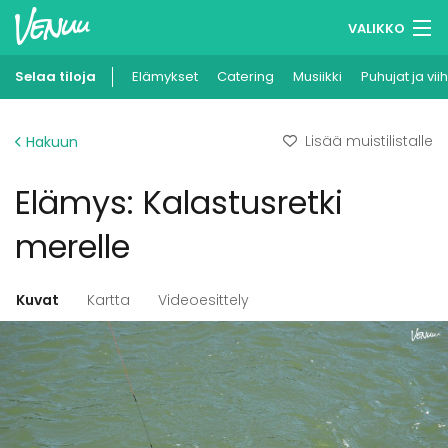
VALIKKO
Selaa tiloja
Elämykset
Muistilistasi
Catering
Musiikki
Puhujat ja vii
Kirjaudu
Lisää muistilistalle
Hakuun
Suomi
Elämys: Kalastusretki
Ilmoita kohteesi
merelle
Kuvat
Kartta
Videoesittely