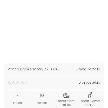
Vanha Kakskerrantie 25
,
Turku
Näytä kartalla
0 arvostelua
-
16
omat ruoat
omat juomat
istuen
seisten
sallittu
sallittu