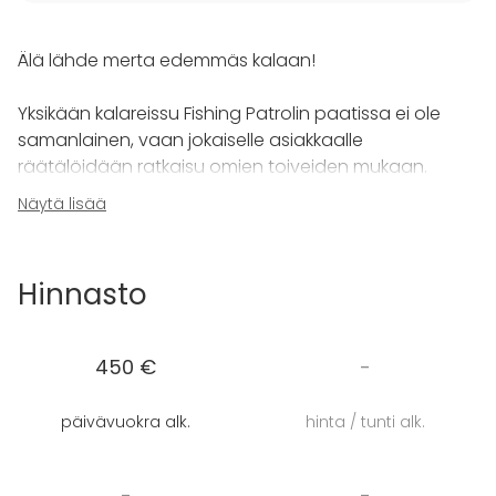
Älä lähde merta edemmäs kalaan!
Yksikään kalareissu Fishing Patrolin paatissa ei ole
samanlainen, vaan jokaiselle asiakkaalle
räätälöidään ratkaisu omien toiveiden mukaan.
Tarjoamme unohtumattoman elämyksen
Näytä lisää
Saaristomeren huikean kauniissa maisemissa ympäri
vuoden. Majoitus, sauna sekä ruokailu voidaan
helposti yhdistää kalastusretkeen, jonka hoidamme
Hinnasto
sujuvasti myös ruotsiksi, englanniksi ja saksaksi.
Valitse kalakaveriksi Fishing Patrol, eikä tarvitse
kalavaleita kertoa!
450 €
-
Yrityksen virkistäytymispäivä
Siikaa ja Samppanjaa (keväällä)
päivävuokra alk.
hinta / tunti alk.
Catch & Cook
Parisuhdepaketti
Polttaripaketti
-
-