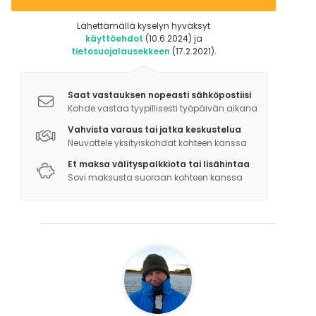
Lähettämällä kyselyn hyväksyt
käyttöehdot
(10.6.2024) ja
tietosuojalausekkeen
(17.2.2021).
Saat vastauksen nopeasti sähköpostiisi
Kohde vastaa tyypillisesti työpäivän aikana
Vahvista varaus tai jatka keskustelua
Neuvottele yksityiskohdat kohteen kanssa
Et maksa välityspalkkiota tai lisähintaa
Sovi maksusta suoraan kohteen kanssa