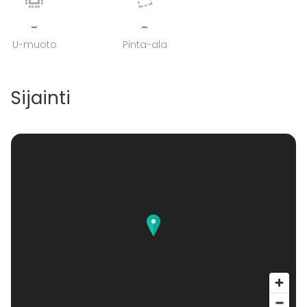
-
-
U-muoto
Pinta-ala
Sijainti