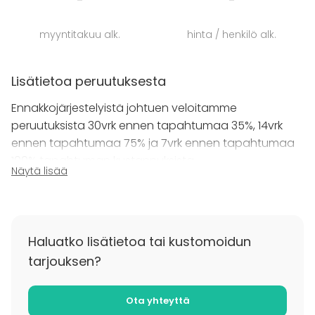
(Räätälöidyt paketit alkaen 450 € + alv)
myyntitakuu alk.
hinta / henkilö alk.
Lisätietoa peruutuksesta
Ennakkojärjestelyistä johtuen veloitamme
peruutuksista 30vrk ennen tapahtumaa 35%, 14vrk
ennen tapahtumaa 75% ja 7vrk ennen tapahtumaa
100% tapahtuman kustannuksista.
Näytä lisää
Haluatko lisätietoa tai kustomoidun
tarjouksen?
Ota yhteyttä