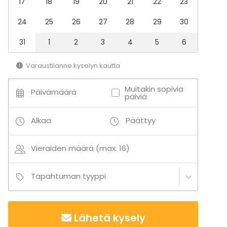
17
18
19
20
21
22
23
24
25
26
27
28
29
30
31
1
2
3
4
5
6
Varaustilanne kyselyn kautta
Muitakin sopivia
Päivämäärä
päiviä
Alkaa
Päättyy
Vieraiden määrä (max. 16)
Tapahtuman tyyppi
Lähetä kysely