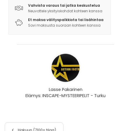
ACTION FACTORY – TIIMITOIMINNAN ELÄVÖITTÄJÄ
Vahvista varaus tai jatka keskustelua
VUODESTA 1988
Neuvottele yksityiskohdat kohteen kanssa
Et maksa välityspalkkiota tai lisähintaa
Vielä lisäksi teemme valikoituihin kohteisiin
Sovi maksusta suoraan kohteen kanssa
personoituja pelejä. Tällä hetkellä on valmiina
Hirvihaaran kartanoon, Backaksen kartanoon ja
Vanajanlinnaan.
Lasse Pakarinen
Elämys: INSCAPE-MYSTEERIPELIT - Turku
Hakuun (7100+ tilaa)