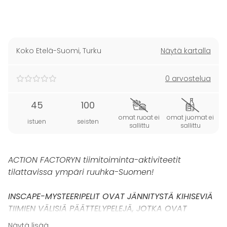
Koko Etelä-Suomi
,
Turku
Näytä kartalla
0 arvostelua
45
100
omat ruoat ei
omat juomat ei
istuen
seisten
sallittu
sallittu
ACTION FACTORYN tiimitoiminta-aktiviteetit
tilattavissa ympäri ruuhka-Suomen!
INSCAPE-MYSTEERIPELIT OVAT JÄNNITYSTÄ KIHISEVIÄ
TIIMIEN VÄLISIÄ PÄÄTTELYPELEJÄ, JOTKA OVAT
SAANEET INNOITUKSENSA PAKOPELIEN MAAILMASTA!
Näytä lisää