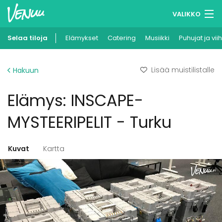
VALIKKO
Selaa tiloja
Elämykset
Muistilistasi
Catering
Musiikki
Puhujat ja vii
Kirjaudu
Lisää muistilistalle
Hakuun
Suomi
Elämys: INSCAPE-
Ilmoita kohteesi
MYSTEERIPELIT - Turku
Kuvat
Kartta