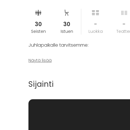
30
30
-
-
Seisten
Istuen
Luokka
Teatter
Juhlapaikalle tarvitsemme:
- Työpisteemme on hyvin yksinkertainen. Ta
Näytä lisää
muutaman korkean tuolin, hieman valaistusta
- Tarvittaessa voimme myös tuoda juhlapaikall
Sijainti