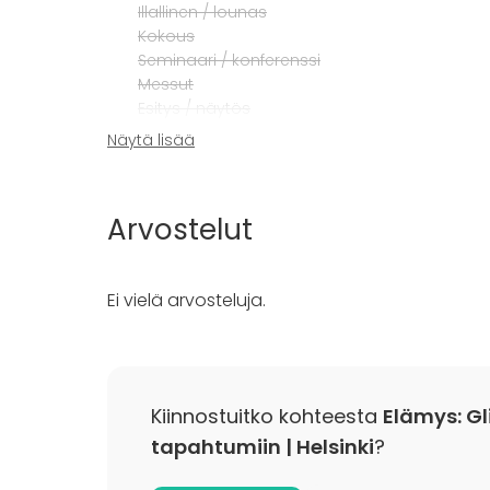
Illallinen / lounas
Kokous
Seminaari / konferenssi
Messut
Esitys / näytös
Virkistystilaisuus
Näytä lisää
Mökkireissu / retriitti
Elämys / aktiviteetti
Pikkujoulut
Arvostelut
Ei vielä arvosteluja.
Kiinnostuitko kohteesta
Elämys: Gli
tapahtumiin | Helsinki
?