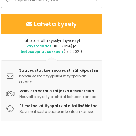
Lähetä kysely
Lähettämällä kyselyn hyväksyt
käyttöehdot
(10.6.2024) ja
tietosuojalausekkeen
(17.2.2021).
Saat vastauksen nopeasti sähköpostiisi
Kohde vastaa tyypillisesti työpäivän
aikana
Vahvista varaus tai jatka keskustelua
Neuvottele yksityiskohdat kohteen kanssa
Et maksa välityspalkkiota tai lisähintaa
Sovi maksusta suoraan kohteen kanssa