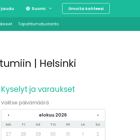
Ilmoita kohteesi
rjaudu
Suomi
ikkeet
Tapahtumatuotanto
Svenska
English
tumiin | Helsinki
Kyselyt ja varaukset
Valitse päivämäärä
‹
elokuu 2026
›
MA
TI
KE
TO
PE
LA
SU
27
28
29
30
31
1
2