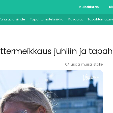
Muistilistasi
Ki
Puhujat ja viihde
Tapahtumatekniikka
Kuvaajat
Tapahtumatarv
littermeikkaus juhliin ja tapah
Lisää muistilistalle