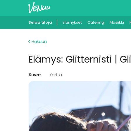
Selaa tiloja
Elämykset
Catering
Musiikki
Hakuun
Elämys: Glitternisti | G
Kuvat
Kartta