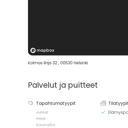
Kolmas linja 32
,
00530
Helsinki
Palvelut ja puitteet
Tapahtumatyypit
Tilatyypi
Juhlat
Elämyspa
Häät
Saunailta