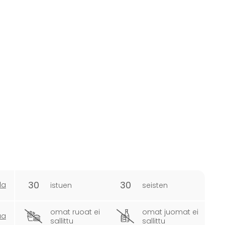
30
30
la
istuen
seisten
omat ruoat ei
omat juomat ei
ua
sallittu
sallittu