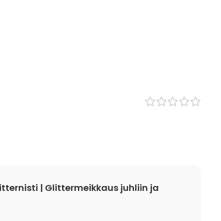
tternisti | Glittermeikkaus juhliin ja