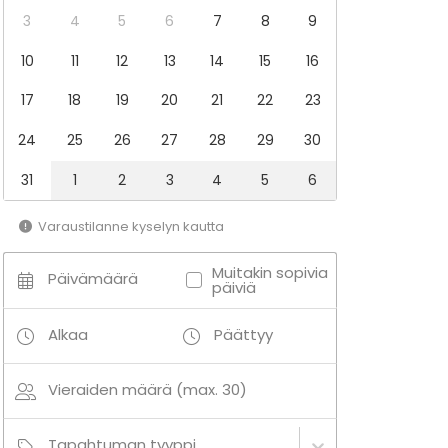
3
4
5
6
7
8
9
10
11
12
13
14
15
16
17
18
19
20
21
22
23
24
25
26
27
28
29
30
31
1
2
3
4
5
6
Varaustilanne kyselyn kautta
Muitakin sopivia
Päivämäärä
päiviä
Alkaa
Päättyy
Vieraiden määrä (max. 30)
Tapahtuman tyyppi