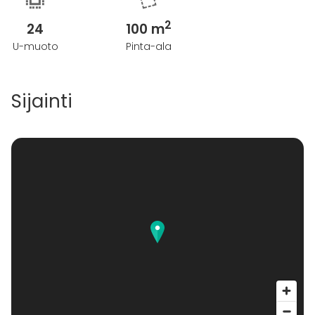
2
24
100 m
U-muoto
Pinta-ala
Sijainti