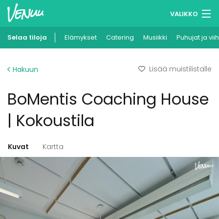
VALIKKO
Selaa tiloja
Elämykset
Muistilistasi
Catering
Musiikki
Puhujat ja vii
Kirjaudu
Lisää muistilistalle
Hakuun
Suomi
BoMentis Coaching House
Ilmoita kohteesi
| Kokoustila
Kuvat
Kartta