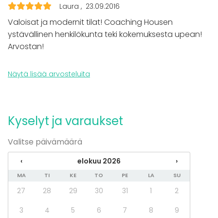
Elämys / aktiviteetti
Laura
23.09.2016
Pikkujoulut
Valoisat ja modernit tilat! Coaching Housen
Tilatyypit
ystävällinen henkilökunta teki kokemuksesta upean!
Arvostan!
Kokoushuone
Coworking-tila
Näytä lisää arvosteluita
Lisätietoa palveluista ja puitteista
Cleverboard 87'' älytaulu, Clever Touch 65
kosketusnäyttö.
Kyselyt ja varaukset
Pitopalvelu onnistuu arkisin (ma-pe) klo 8.00-15.30
Valitse päivämäärä
välisenä aikana.
‹
elokuu 2026
›
Lisätietoa aktiviteeteista
MA
TI
KE
TO
PE
LA
SU
Tilamme soveltuvat erinomaisesti kokouksien,
27
28
29
30
31
1
2
koulutusten, yritystilaisuuksien ja valmennusten
3
4
5
6
7
8
9
järjestämiseen. Läheltä löytyy erilaisia vapaa-ajan