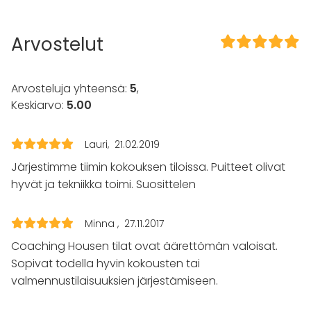
Tilaan kuuluu
Esteetön tila
Arvostelut
Kalusto
Keittiö asiakkaan käytössä
Arvosteluja yhteensä:
5
,
Muistiinpanovälineet
Keskiarvo:
5.00
Fläppi- / Valkotaulu
Tapahtumatyypit
Lauri
21.02.2019
Juhlat
Järjestimme tiimin kokouksen tiloissa. Puitteet olivat
Häät
hyvät ja tekniikka toimi. Suosittelen
Saunailta
Illallinen / lounas
Kokous
Minna
27.11.2017
Seminaari / konferenssi
Coaching Housen tilat ovat äärettömän valoisat.
Messut
Sopivat todella hyvin kokousten tai
Esitys / näytös
valmennustilaisuuksien järjestämiseen.
Virkistystilaisuus
Mökkireissu / retriitti