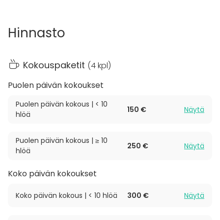
Valmennustila on hyvien kulkuyhteyksien varrella
Espoon Leppävaarassa (Linnoitustie 4A). Käytössä
Hinnasto
ovat myös ilmaiset parkkipaikat!
Lue hinnoittelusta kohdasta
Lisätietoja
Kokouspaketit
(
4 kpl
)
hinnoittelusta
.
Puolen päivän kokoukset
Puolen päivän kokous | < 10
150 €
Näytä
hlöä
Puolen päivän kokous | ≥ 10
250 €
Näytä
hlöä
Koko päivän kokoukset
Koko päivän kokous | < 10 hlöä
300 €
Näytä