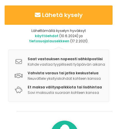
Lähetä kysely
Lähettämällä kyselyn hyväksyt
käyttöehdot
(10.6.2024) ja
tietosuojalausekkeen
(17.2.2021).
Saat vastauksen nopeasti sähköpostiisi
Kohde vastaa tyypillisesti työpäivän aikana
Vahvista varaus tai jatka keskustelua
Neuvottele yksityiskohdat kohteen kanssa
Et maksa välityspalkkiota tai lisähintaa
Sovi maksusta suoraan kohteen kanssa