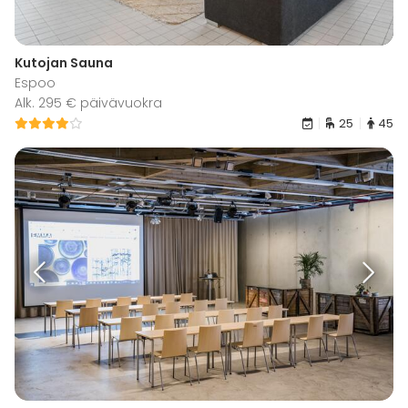
Kutojan Sauna
Espoo
Alk. 295 € päivävuokra
25
45