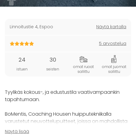
Linnoitustie 4
,
Espoo
Näytä kartalla
5 arvostelua
24
30
omat ruoat
omat juomat
istuen
seisten
sallittu
sallittu
Tyylikäs kokous-, ja edustustila vaativampaankin
tapahtumaan.
BoMentis, Coaching Housen huipputekniikalla
varustetut neuvottelupuitteet, joissa on mahdollista
järjestää kokous tai koulutus
Näytä lisää