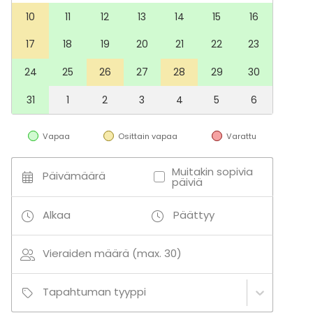
aktiviteetteja.
10
11
12
13
14
15
16
17
18
19
20
21
22
23
24
25
26
27
28
29
30
31
1
2
3
4
5
6
Vapaa
Osittain vapaa
Varattu
Muitakin sopivia
Päivämäärä
päiviä
Alkaa
Päättyy
Vieraiden määrä (max. 30)
Tapahtuman tyyppi