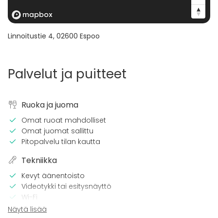
Linnoitustie 4
,
02600
Espoo
Palvelut ja puitteet
Ruoka ja juoma
Omat ruoat mahdolliset
Omat juomat sallittu
Pitopalvelu tilan kautta
Tekniikka
Kevyt äänentoisto
Videotykki tai esitysnäyttö
Wi-Fi
Videokonferenssivälineet
Näytä lisää