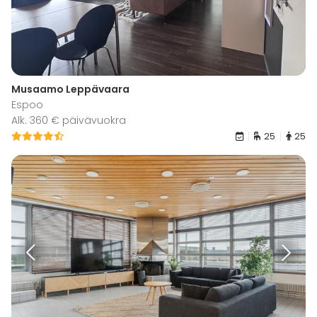
Musaamo Leppävaara
Espoo
Alk. 360 € päivävuokra
25
25