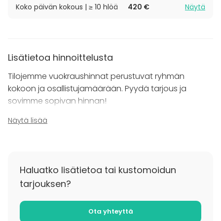
Koko päivän kokous | ≥ 10 hlöä
420 €
Näytä
Lisätietoa hinnoittelusta
Tilojemme vuokraushinnat perustuvat ryhmän
kokoon ja osallistujamäärään. Pyydä tarjous ja
sovimme sopivan hinnan!
Näytä lisää
(hintoihin lisätään +25,5% alv)
Koko päivän kokous klo 8-16
300€, kun ryhmän koko < 10 hlöä
420€, kun ryhmän koko ≥ 10 hlöä
Haluatko lisätietoa tai kustomoidun
tarjouksen?
Puolen päivän kokous klo 8-12 tai klo 12-16
150€, kun ryhmän koko on < 10 hlöä
250€, kun ryhmän koko on ≥ 10 hlöä
Ota yhteyttä