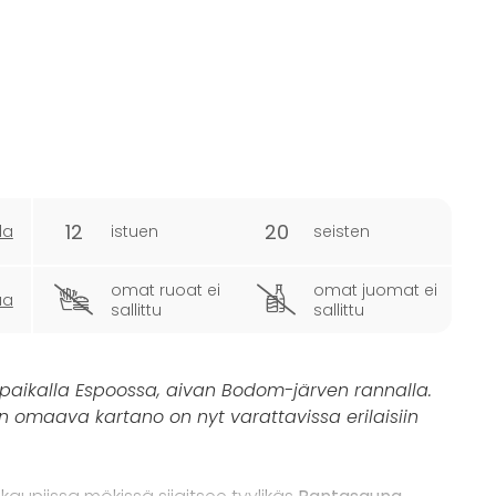
12
20
la
istuen
seisten
omat ruoat ei
omat juomat ei
ua
sallittu
sallittu
 paikalla Espoossa, aivan Bodom-järven rannalla.
an omaava kartano on nyt varattavissa erilaisiin