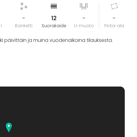
-
12
-
-
i
Banketti
Suorakaide
U-muoto
Pinta-ala
 päivittäin ja muina vuodenaikoina tilauksesta.