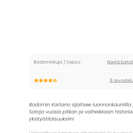
Bodominkuja 7
,
Espoo
Näytä kartal
6 arvostel
Bodomin Kartano sijaitsee luonnonkauniilla
Satoja vuosia pitkän ja vaiheikkaan histori
yksityistilaisuuksiin!