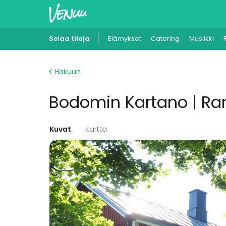
Selaa tiloja
Elämykset
Catering
Musiikki
Hakuun
Bodomin Kartano | R
Kuvat
Kartta