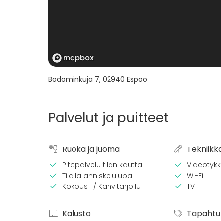
Bodominkuja 7
,
02940
Espoo
Palvelut ja puitteet
Ruoka ja juoma
Tekniikk
Pitopalvelu tilan kautta
Videotykki
Tilalla anniskelulupa
Wi-Fi
Kokous- / Kahvitarjoilu
TV
Kalusto
Tapahtu