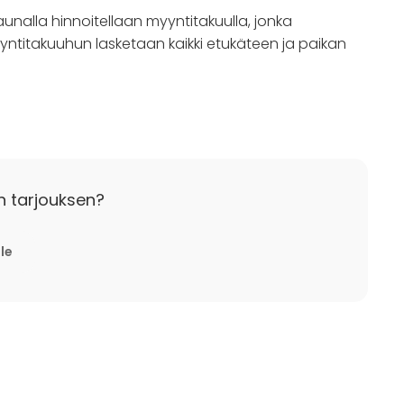
unalla hinnoitellaan myyntitakuulla, jonka
 Myyntitakuuhun lasketaan kaikki etukäteen ja paikan
nemmän!
n tarjouksen?
lle