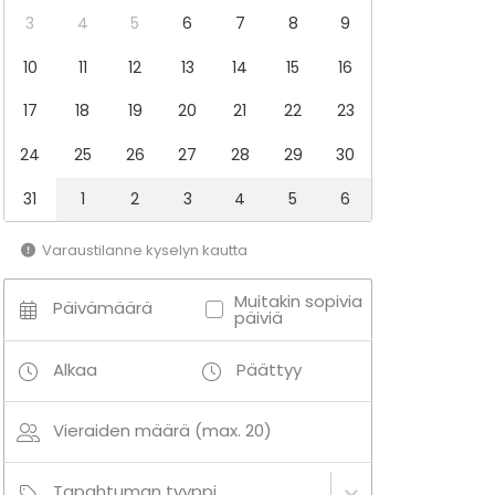
3
4
5
6
7
8
9
10
11
12
13
14
15
16
17
18
19
20
21
22
23
24
25
26
27
28
29
30
31
1
2
3
4
5
6
Varaustilanne kyselyn kautta
Muitakin sopivia
Päivämäärä
päiviä
Alkaa
Päättyy
Vieraiden määrä (max. 20)
Tapahtuman tyyppi