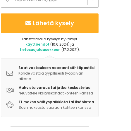
Lähetä kysely
Lähettämällä kyselyn hyväksyt
käyttöehdot
(10.6.2024) ja
tietosuojalausekkeen
(17.2.2021).
Saat vastauksen nopeasti sähköpostiisi
Kohde vastaa tyypillisesti työpäivän
aikana
Vahvista varaus tai jatka keskustelua
Neuvottele yksityiskohdat kohteen kanssa
Et maksa välityspalkkiota tai lisähintaa
Sovi maksusta suoraan kohteen kanssa