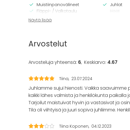
Muistiinpanovälineet
Juhlat
Fläppi- / Valkotaulu
Häät
Pyyhkeet
Saunailta
Näytä lisää
Astiasto
Illallinen 
Kokous
Seminaari
Arvostelut
Messut
Esitys / n
Virkistyst
Arvosteluja yhteensä:
6
,
Keskiarvo:
4.67
Mökkireissu
Elämys / a
Pikkujoulu
Tiina
23.07.2024
Juhlamme sujui hienosti. Vaikka saavuimme pai
Aktiviteetit
kaikki lähes valmista ja henkilökunta paikalla 
Golf
Tarjoilut maistuivat hyvin ja vastasivat ja os
Tila oli viihtyisä ja juuri sopiva juhliimme. Henk
Lisätietoa palveluista ja puitteista
Tiina Koponen
04.12.2023
Terassilla tilaa 20 hengelle