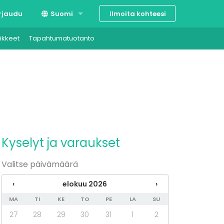
Ilmoita kohteesi
rjaudu
Suomi
ikkeet
Tapahtumatuotanto
Svenska
English
Kyselyt ja varaukset
Valitse päivämäärä
‹
elokuu 2026
›
MA
TI
KE
TO
PE
LA
SU
27
28
29
30
31
1
2