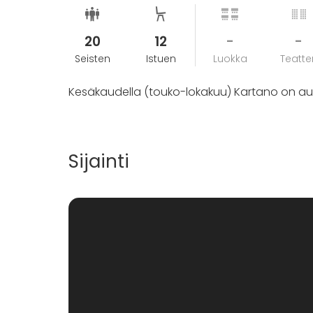
20
12
-
-
Seisten
Istuen
Luokka
Teatter
Kesäkaudella (touko-lokakuu) Kartano on auki
Sijainti