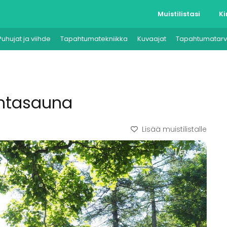
Muistilistasi
Ki
Puhujat ja viihde
Tapahtumatekniikka
Kuvaajat
Tapahtumatarv
antasauna
Lisää muistilistalle