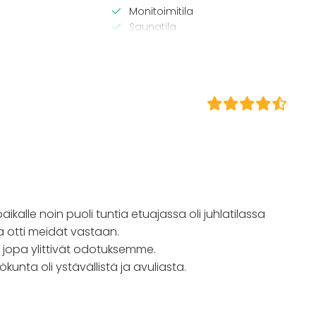
Monitoimitila
Saunatila
Kartano / Huvila
/ lounas
Lähellä rantaa
 / konferenssi
äytös
ilaisuus
 / retriitti
ktiviteetti
t
kalle noin puoli tuntia etuajassa oli juhlatilassa
ja otti meidät vastaan.
in jopa ylittivät odotuksemme.
ilökunta oli ystävällistä ja avuliasta.