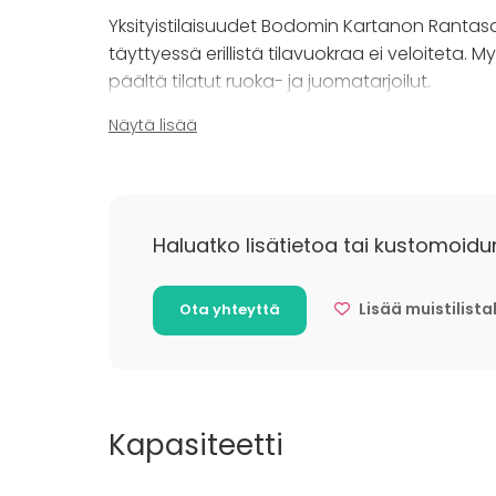
Yksityistilaisuudet Bodomin Kartanon Rantasa
täyttyessä erillistä tilavuokraa ei veloiteta.
päältä tilatut ruoka- ja juomatarjoilut.
Näytä lisää
Hinnat voimassa kartanon aukioloaikoina.
Kysy rohkeasti lisää, niin kerromme tästä e
Haluatko lisätietoa tai kustomoidu
Lisää muistilista
Ota yhteyttä
Kapasiteetti