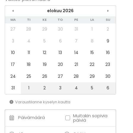
‹
elokuu 2026
›
MA
TI
KE
TO
PE
LA
SU
27
28
29
30
31
1
2
3
4
5
6
7
8
9
10
11
12
13
14
15
16
17
18
19
20
21
22
23
24
25
26
27
28
29
30
31
1
2
3
4
5
6
Varaustilanne kyselyn kautta
Muitakin sopivia
Päivämäärä
päiviä