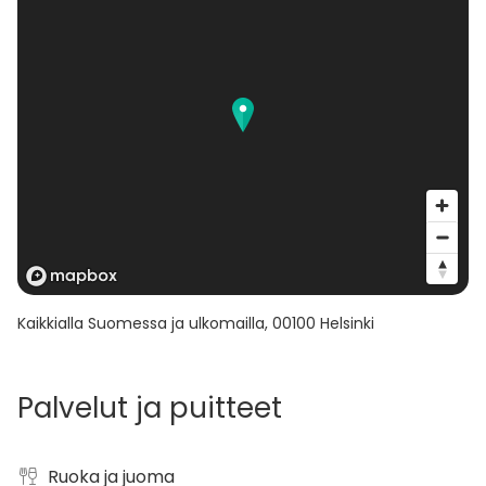
Kaikkialla Suomessa ja ulkomailla
,
00100
Helsinki
Palvelut ja puitteet
Ruoka ja juoma