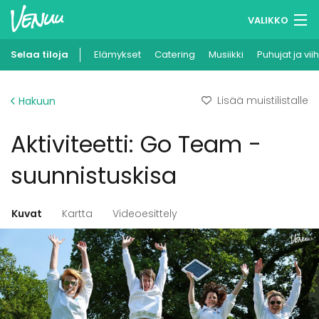
VALIKKO
Selaa tiloja
Elämykset
Muistilistasi
Catering
Musiikki
Puhujat ja vii
Kirjaudu
Lisää muistilistalle
Hakuun
Suomi
Aktiviteetti: Go Team -
Ilmoita kohteesi
suunnistuskisa
Kuvat
Kartta
Videoesittely