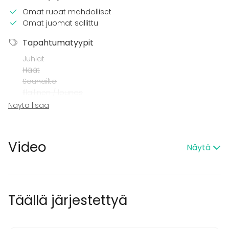
Omat ruoat mahdolliset
Omat juomat sallittu
Tapahtumatyypit
Juhlat
Häät
Saunailta
Illallinen / lounas
Kokous
Näytä lisää
Seminaari / konferenssi
Messut
Esitys / näytös
Video
Näytä
Virkistystilaisuus
Mökkireissu / retriitti
Elämys / aktiviteetti
Pikkujoulut
Täällä järjestettyä
Tilatyypit
Elämyspalvelu