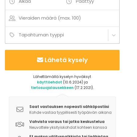
Alkaa
Päättyy
Vieraiden määrä (max. 100)
Tapahtuman tyyppi
Lähetä kysely
Lähettämällä kyselyn hyväksyt
käyttöehdot
(10.6.2024) ja
tietosuojalausekkeen
(17.2.2021).
Saat vastauksen nopeasti sähköpostiisi
Kohde vastaa tyypillisesti työpäivän aikana
Vahvista varaus tai jatka keskustelua
Neuvottele yksityiskohdat kohteen kanssa
Et maksa välityspalkkiota tai lisähintaa