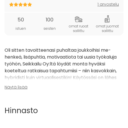
1 arvostelu
50
100
omat ruoat
omat juomat
istuen
seisten
sallittu
sallittu
Oli sitten tavoitteenasi puhaltaa joukkoihisi me-
henkeä, lisäpuhtia, motivaatiota tai uusia työkaluja
työhön, Seikkailu Oy:ltä löydät monta hyväksi
koeteltua ratkaisua tapahtumiisi – niin kasvokkain,
hybridisti kuin virtuaalisestikin! Käytössäsi on lähes
200 tiimiaktiviteetin monipuolinen valikoima, josta
Näytä lisää
autamme mielellämme löytämään tarpeisiinne
sopivimmat ratkaisut. Ota rohkeasti yhteyttä!
Hinnasto
Go Team on mukaansatempaava hightech-
suunnistuskisa täynnä vuorovaikutusta. Joukkueet
suunnistavat älypuhelimilla, joiden GPS käynnistää