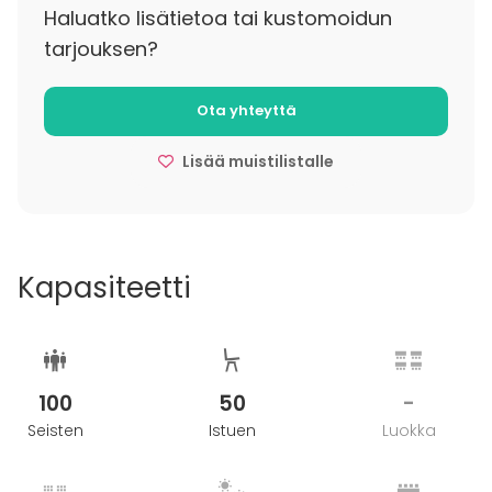
soveltuvan monimuotoisille tiimeille ja ne voidaan
Haluatko lisätietoa tai kustomoidun
pisteitä ei pelkästään kisassa pärjätäkseen vaan
tarvittaessa muuttaa esimerkiksi kasvotusten
tarjouksen?
myös hyvää tehdäkseen.
järjestettävästä tapahtumasta etäosallistujia
innostavaksi aktiviteetiksi.
Ota yhteyttä
Lisää muistilistalle
Kapasiteetti
100
50
-
Seisten
Istuen
Luokka