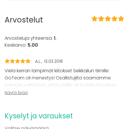
haluavat nähdä. Kaikilla oli hyvä fiilis ja kaikki
oheisohjelmaa kaikkialla Suomessa.
olivat tyytyväisiä tapahtuman järjestelyihin
ja hyvin käytettyyn päivään.
Arvostelut
Arvosteluja yhteensä:
1
,
Keskiarvo:
5.00
A.L.
13.03.2018
Vielä kerran lämpimät kiitokset Seikkailun tiimille:
GoTeam oli menestys! Osallistujilta saamamme
palaute vahvistaa, että väellä oli todella hauskaa.
Go Team tempaisi kaikki mukaansa, hitsasi tiimit
Näytä lisää
yhteen, edisti kollegoiden välistä luottamusta,
ideoiden ja tiedon jakoa, ongelmanratkaisua jne.
Kyselyt ja varaukset
GoTeam sai itse asiassa koko koulutustapahtumasta
Valitse päivämäärä
keräämiemme arvosteluiden korkeimmat pisteet!