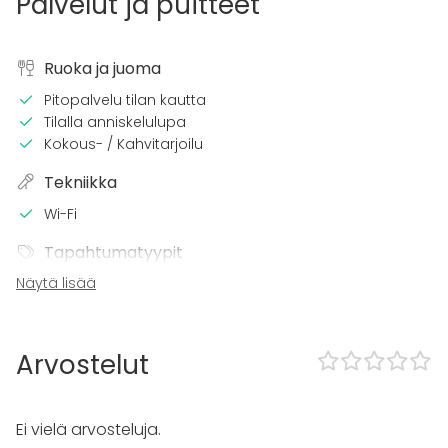
Palvelut ja puitteet
Ruoka ja juoma
Pitopalvelu tilan kautta
Tilalla anniskelulupa
Kokous- / Kahvitarjoilu
Tekniikka
Wi-Fi
Tapahtumatyypit
Näytä lisää
Juhlat
Häät
Saunailta
Illallinen / lounas
Arvostelut
Kokous
Seminaari / konferenssi
Messut
Ei vielä arvosteluja.
Esitys / näytös