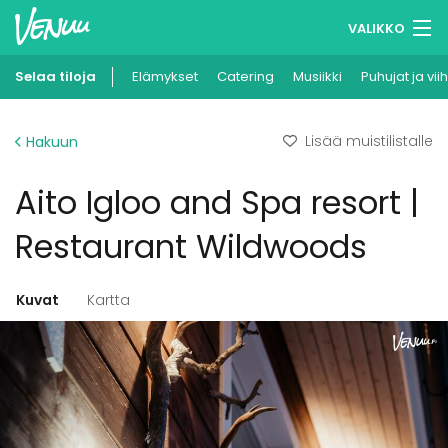
VALIKKO
Selaa tiloja
Elämykset
Muistilistasi
Catering
Musiikki
Puhujat ja vii
Kirjaudu
Lisää muistilistalle
Hakuun
Suomi
Aito Igloo and Spa resort |
Ilmoita kohteesi
Restaurant Wildwoods
Kuvat
Kartta