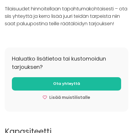
Wildwoods tarjoaa myös mahdollisuuden yhdistää
Tilaisuudet hinnoitellaan tapahtumakohtaisesti – ota
tapahtumiin elämyksellisiä aktiviteetteja, kuten
siis yhteyttä ja kerro lisää juuri teidän tarpeista niin
ulkoilua, saunomista tai erikoisohjelmaa Lapin
saat paluupostina teille räätälöidyn tarjouksen!
luonnossa. Tapahtuman voi kruunata esimerkiksi
illallisella kynttilänvalossa tai cocktail-tilaisuudella
takkatulen äärellä. Olipa tilaisuus pieni tai suuri,
Wildwoods luo puitteet, joissa luonto ja laadukas
palvelu kohtaavat ainutlaatuisella tavalla.
Haluatko lisätietoa tai kustomoidun
tarjouksen?
Ota yhteyttä
Lisää muistilistalle
Kapasiteetti