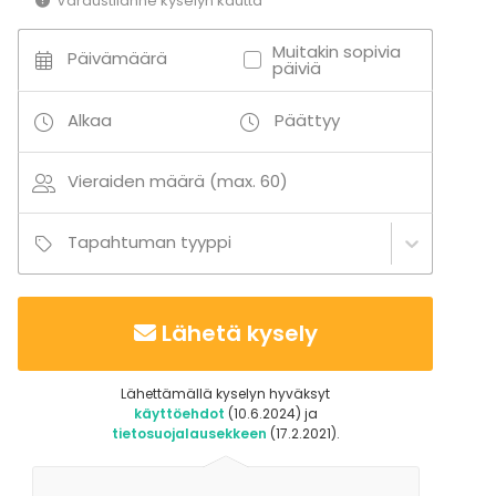
Varaustilanne kyselyn kautta
Muitakin sopivia
Päivämäärä
päiviä
Alkaa
Päättyy
Vieraiden määrä (max. 60)
Tapahtuman tyyppi
Lähetä kysely
Lähettämällä kyselyn hyväksyt
käyttöehdot
(10.6.2024) ja
tietosuojalausekkeen
(17.2.2021).