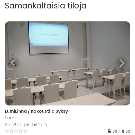
Samankaltaisia tiloja
LumiLinna / Kokoustila Syksy
Kemi
Alk. 26 € per henkilö
60
60