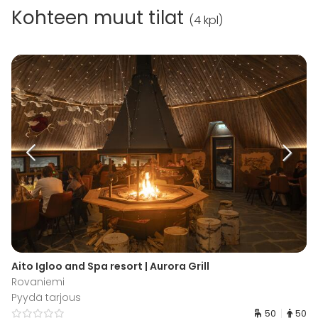
Kohteen muut tilat
(
4 kpl
)
Aito Igloo and Spa resort | Aurora Grill
Rovaniemi
Pyydä tarjous
50
50