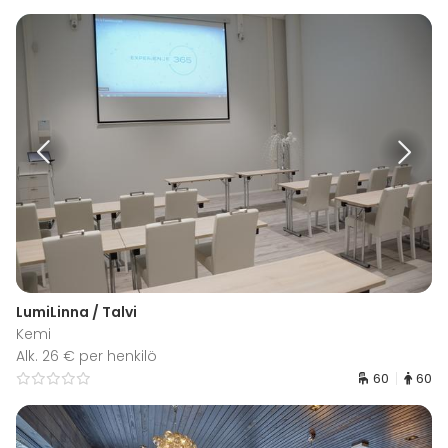
LumiLinna / Talvi
Kemi
Alk. 26 € per henkilö
60
60