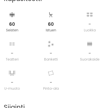
60
60
-
Seisten
Istuen
Luokka
-
-
-
Teatteri
Banketti
Suorakaide
-
-
U-muoto
Pinta-ala
Sijainti