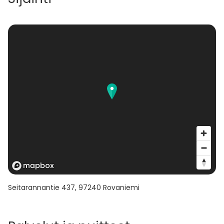
Seitarannantie 437
,
97240
Rovaniemi