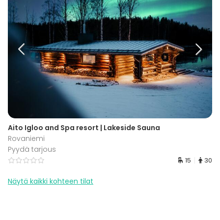
Aito Igloo and Spa resort | Lakeside Sauna
Rovaniemi
Pyydä tarjous
15
30
Näytä kaikki kohteen tilat