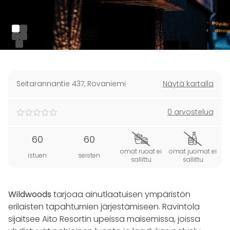
Seitarannantie 437
,
Rovaniemi
Näytä kartalla
0 arvostelua
60
60
omat ruoat ei
omat juomat ei
istuen
seisten
sallittu
sallittu
Wildwoods
tarjoaa ainutlaatuisen ympäristön
erilaisten tapahtumien järjestämiseen. Ravintola
sijaitsee Aito Resortin upeissa maisemissa, joissa