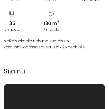
Teatteri
Banketti
Suorakaide
2
35
130 m
U-muoto
Pinta-ala
Valkokankaalle näkymä suorakaide
kokousmuodossa soveltuu mx 25 henkilölle.
Sijainti