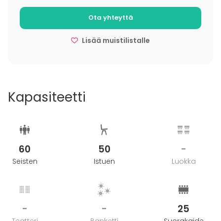
Ota yhteyttä
Lisää muistilistalle
Kapasiteetti
60
50
-
Seisten
Istuen
Luokka
-
-
25