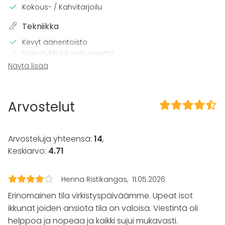
Kokous- / Kahvitarjoilu
Tekniikka
Kevyt äänentoisto
Videotykki tai esitysnäyttö
Wi-Fi
Näytä lisää
TV
Tilaan kuuluu
Arvostelut
Terassi
Esteetön tila
Arvosteluja yhteensä:
14
,
Kalusto
Keskiarvo:
4.71
Keittiö asiakkaan käytössä
Fläppi- / Valkotaulu
Astiasto
Henna Ristikangas
11.05.2026
Erinomainen tila virkistyspäiväämme. Upeat isot
Tapahtumatyypit
ikkunat joiden ansiota tila on valoisa. Viestintä oli
Juhlat
helppoa ja nopeaa ja kaikki sujui mukavasti.