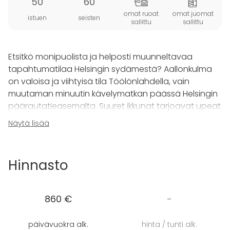
50
60
omat ruoat
omat juomat
istuen
seisten
sallittu
sallittu
Etsitkö monipuolista ja helposti muunneltavaa
tapahtumatilaa Helsingin sydämestä? Aallonkulma
on valoisa ja viihtyisä tila Töölönlahdella, vain
muutaman minuutin kävelymatkan päässä Helsingin
päärautatieasemalta. Suuret ikkunat tarjoavat upeat
näkymät Finlandiatalolle, ja kattava varustelu takaa
Näytä lisää
onnistuneen tilaisuuden.
Aallonkulma tila on täydellinen erilaisiin tapahtumiin
Hinnasto
ja muuntautuu tarpeidesi mukaan - oli kyseessä
kokous, juhlat, virkistystilaisuus, workshop tai
seminaari. Tilassa on istumapaikat 50 hengelle sekä
860 €
-
suuri terassi, jossa on lisätilaa ja grillausmahdollisuus.
Liikuteltavat pöydät mahdollistavat erilaiset
päivävuokra alk.
hinta / tunti alk.
tilaratkaisut, ja L-muotoinen pohja soveltuu