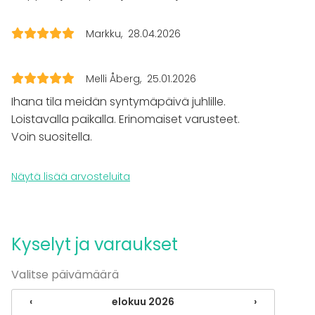
Häät
Saunailta
Illallinen / lounas
Markku
28.04.2026
Kokous
Seminaari / konferenssi
Messut
Melli Åberg
25.01.2026
Esitys / näytös
Ihana tila meidän syntymäpäivä juhlille.
Virkistystilaisuus
Loistavalla paikalla. Erinomaiset varusteet.
Mökkireissu / retriitti
Voin suositella.
Elämys / aktiviteetti
Pikkujoulut
Näytä lisää arvosteluita
Tilatyypit
Monitoimitila
Kokoushuone
Ateljee
Kyselyt ja varaukset
Terassi / Piha
Ulkotila
Valitse päivämäärä
Aktiviteetit
‹
elokuu 2026
›