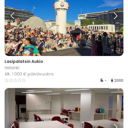
Lasipalatsin Aukio
Helsinki
Alk. 1 000 € päivävuokra
-
2000