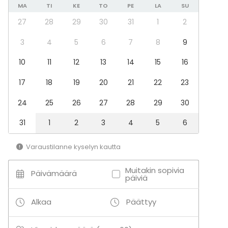
Kokki- / drinkkikoulu
MA
TI
KE
TO
PE
LA
SU
27
28
29
30
31
1
2
3
4
5
6
7
8
9
10
11
12
13
14
15
16
17
18
19
20
21
22
23
24
25
26
27
28
29
30
31
1
2
3
4
5
6
Varaustilanne kyselyn kautta
Muitakin sopivia
Päivämäärä
päiviä
Alkaa
Päättyy