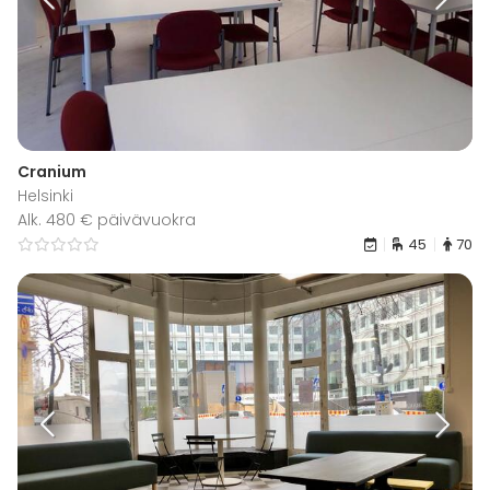
Cranium
Helsinki
Alk. 480 € päivävuokra
45
70