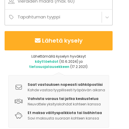
Vieraiden määrä (max. 60)
Tapahtuman tyyppi
Lähetä kysely
Lähettämällä kyselyn hyväksyt
käyttöehdot
(10.6.2024) ja
tietosuojalausekkeen
(17.2.2021).
Saat vastauksen nopeasti sähköpostiisi
Kohde vastaa tyypillisesti työpäivän aikana
Vahvista varaus tai jatka keskustelua
Neuvottele yksityiskohdat kohteen kanssa
Et maksa välityspalkkiota tai lisähintaa
Sovi maksusta suoraan kohteen kanssa