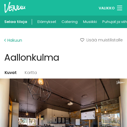
VALIKKO
Selaa tiloja
Elämykset
Muistilistasi
Catering
Musiikki
Puhujat ja vii
Kirjaudu
Lisää muistilistalle
Hakuun
Suomi
Aallonkulma
Ilmoita kohteesi
Kuvat
Kartta