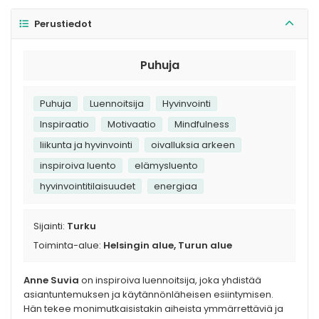
Perustiedot
Puhuja
Puhuja
Luennoitsija
Hyvinvointi
Inspiraatio
Motivaatio
Mindfulness
liikunta ja hyvinvointi
oivalluksia arkeen
inspiroiva luento
elämysluento
hyvinvointitilaisuudet
energiaa
Sijainti:
Turku
Toiminta-alue:
Helsingin alue, Turun alue
Anne Suvia
on inspiroiva luennoitsija, joka yhdistää
asiantuntemuksen ja käytännönläheisen esiintymisen.
Hän tekee monimutkaisistakin aiheista ymmärrettäviä ja