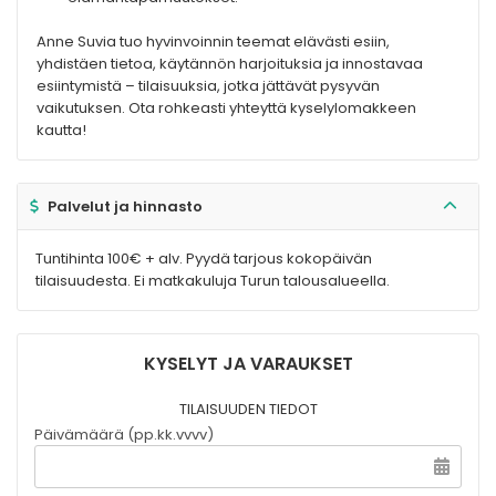
Anne Suvia tuo hyvinvoinnin teemat elävästi esiin,
yhdistäen tietoa, käytännön harjoituksia ja innostavaa
esiintymistä – tilaisuuksia, jotka jättävät pysyvän
vaikutuksen. Ota rohkeasti yhteyttä kyselylomakkeen
kautta!
Palvelut ja hinnasto
Tuntihinta 100€ + alv. Pyydä tarjous kokopäivän
tilaisuudesta. Ei matkakuluja Turun talousalueella.
KYSELYT JA VARAUKSET
TILAISUUDEN TIEDOT
Päivämäärä (pp.kk.vvvv)