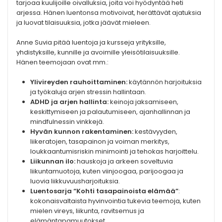
tarjoaa kuulijoille oivalluksia, joita voi hyödyntää heti
arjessa. Hänen luentonsa motivoivat, herättävät ajatuksia
ja luovat tilaisuuksia, jotka jäävät mieleen.
Anne Suvia pitää luentoja ja kursseja yrityksille,
yhdistyksille, kunnille ja avoimille yleisötilaisuuksille.
Hänen teemojaan ovat mm.:
Ylivireyden rauhoittaminen:
käytännön harjoituksia
ja työkaluja arjen stressin hallintaan.
ADHD ja arjen hallinta:
keinoja jaksamiseen,
keskittymiseen ja palautumiseen, ajanhallinnan ja
mindfulnessin vinkkejä.
Hyvän kunnon rakentaminen:
kestävyyden,
liikeratojen, tasapainon ja voiman merkitys,
loukkaantumisriskin minimointi ja tehokas harjoittelu.
Liikunnan ilo:
hauskoja ja arkeen soveltuvia
liikuntamuotoja, kuten viinjoogaa, parijoogaa ja
luovia liikkuvuusharjoituksia.
Luentosarja “Kohti tasapainoista elämää”
:
kokonaisvaltaista hyvinvointia tukevia teemoja, kuten
mielen vireys, liikunta, ravitsemus ja
elämäntapamuutokset.