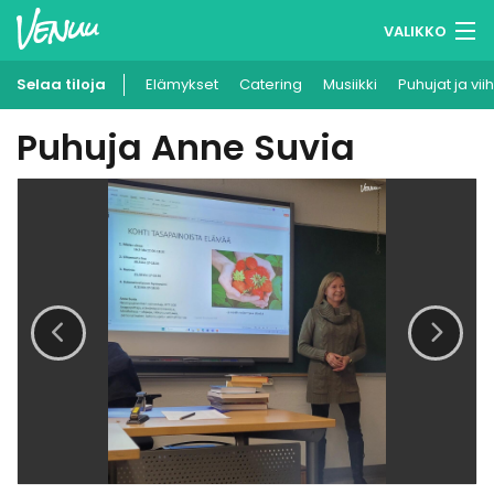
VALIKKO
Selaa tiloja
Elämykset
Muistilistasi
Catering
Musiikki
Puhujat ja vii
Puhuja Anne Suvia
Kirjaudu
Suomi
Ilmoita kohteesi