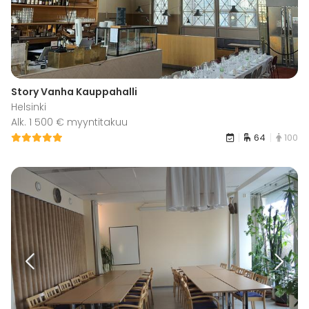
Story Vanha Kauppahalli
Helsinki
Alk. 1 500 € myyntitakuu
64
100