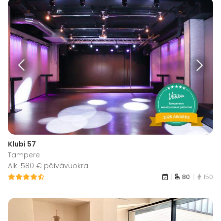
Klubi 57
Tampere
Alk. 580 € päivävuokra
80
150