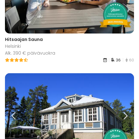
Hitsaajan Sauna
Helsinki
Alk. 390 € päivävuokra
36
60