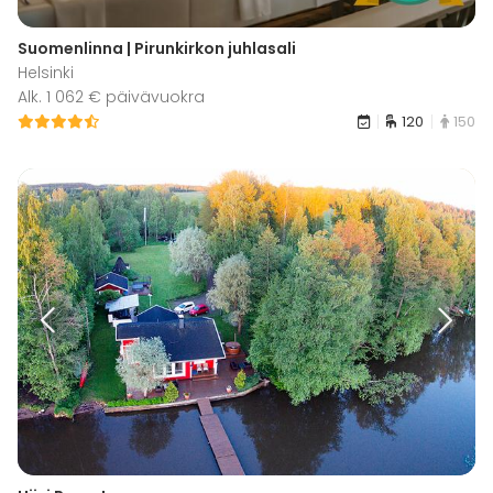
Suomenlinna | Pirunkirkon juhlasali
Helsinki
Alk. 1 062 € päivävuokra
120
150