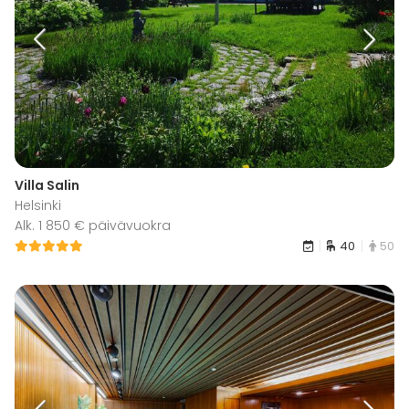
Villa Salin
Helsinki
Alk. 1 850 € päivävuokra
40
50