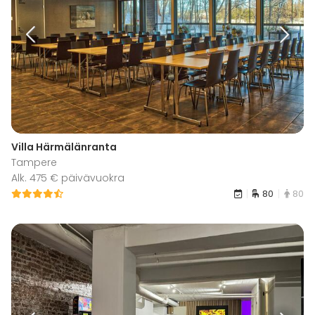
Villa Härmälänranta
Tampere
Alk. 475 € päivävuokra
80
80