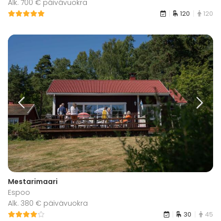
Alk. 700 € päivävuokra
120
120
Mestarimaari
Espoo
Alk. 380 € päivävuokra
30
45