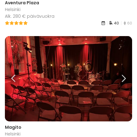
Aventura Plaza
Helsinki
Alk. 280 € päivävuokra
40
60
Magito
Helsinki