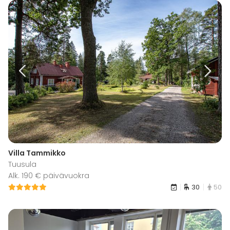
Villa Tammikko
Tuusula
Alk. 190 € päivävuokra
30
50