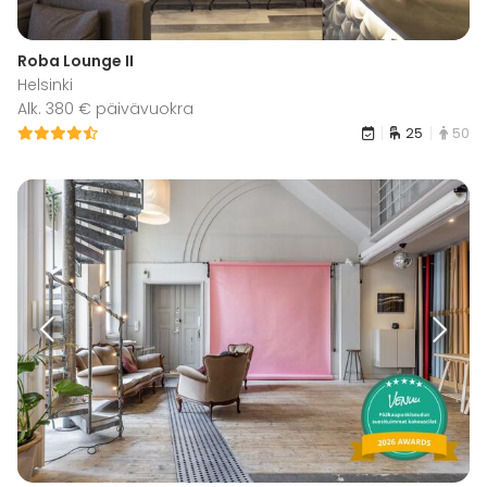
Roba Lounge II
Helsinki
Alk. 380 € päivävuokra
25
50