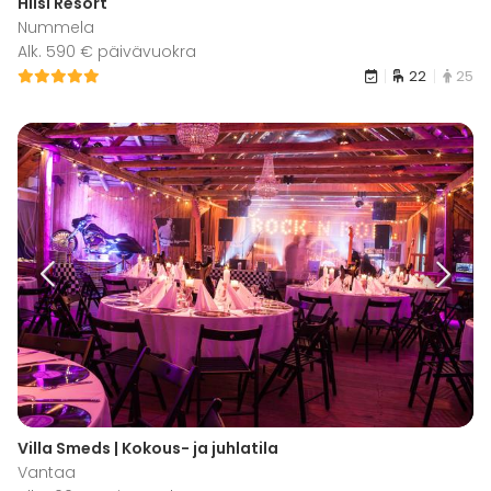
Hiisi Resort
Nummela
Alk. 590 € päivävuokra
22
25
Villa Smeds | Kokous- ja juhlatila
Vantaa