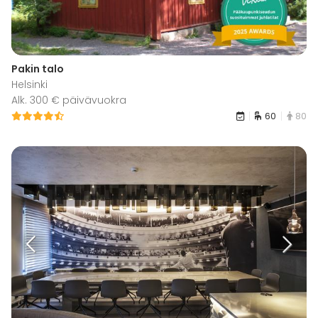
Pakin talo
Helsinki
Alk. 300 € päivävuokra
60
80