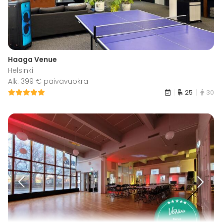
Haaga Venue
Helsinki
Alk. 399 € päivävuokra
25
30