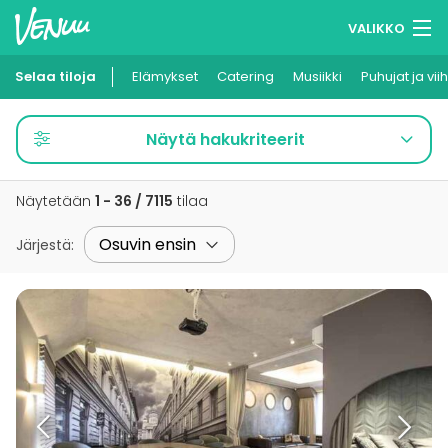
VALIKKO
Selaa tiloja
Elämykset
Muistilistasi
Catering
Musiikki
Puhujat ja vii
Kirjaudu
Näytä hakukriteerit
Suomi
Näytetään
1 - 36 / 7115
tilaa
Ilmoita kohteesi
Järjestä
: