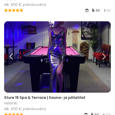
Alk. 500 € päivävuokra
50
80
Sture 16 Spa & Terrace | Sauna- ja juhlatilat
Helsinki
Alk. 500 € päivävuokra
50
100