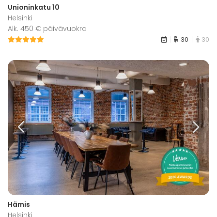
Unioninkatu 10
Helsinki
Alk. 450 € päivävuokra
30
30
Hämis
Helsinki