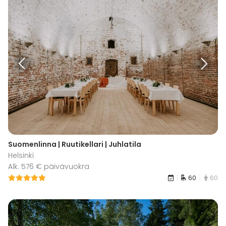
Suomenlinna | Ruutikellari | Juhlatila
Helsinki
Alk. 576 € päivävuokra
60
60