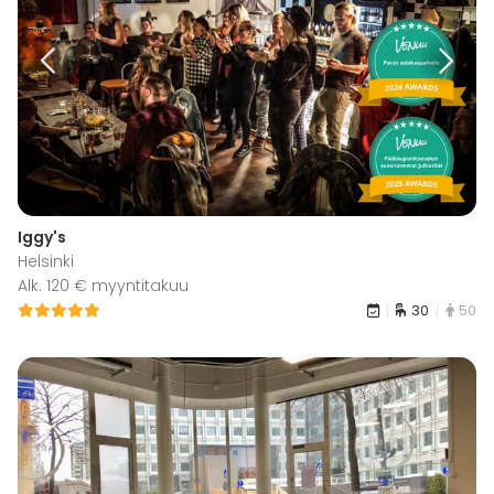
Iggy's
Helsinki
Alk. 120 € myyntitakuu
30
50