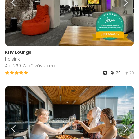
KHV Lounge
Helsinki
Alk. 250 € päivävuokra
20
20