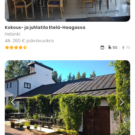
Kokous- ja juhlatila Etelä-Haagassa
Helsinki
Alk. 260 € päivävuokra
50
70