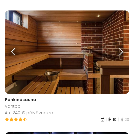
Pähkinäsauna
Vantaa
Alk. 240 € päivävuokra
10
20