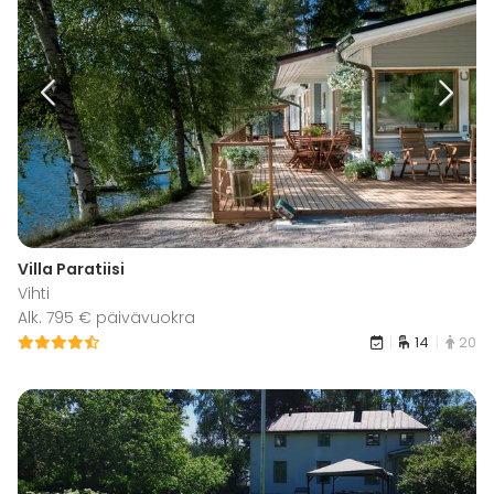
Villa Paratiisi
Vihti
Alk. 795 € päivävuokra
14
20