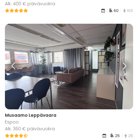
Alk. 400 € päivävuokra
60
100
Musaamo Leppävaara
Espoo
Alk. 360 € päivävuokra
25
25