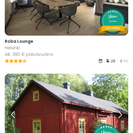
Roba Lounge
Helsinki
Alk. 380 € päivävuokra
25
50