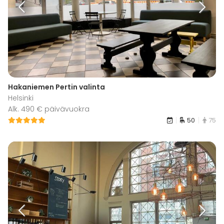
Hakaniemen Pertin valinta
Helsinki
Alk. 490 € päivävuokra
50
75