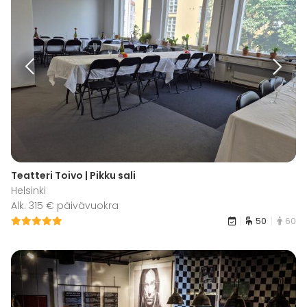
Teatteri Toivo | Pikku sali
Helsinki
Alk. 315 € päivävuokra
50
60