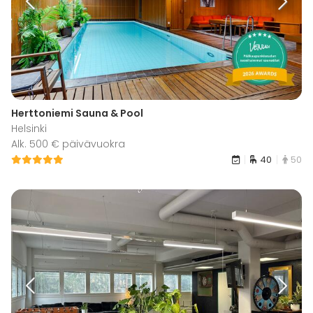
Herttoniemi Sauna & Pool
Helsinki
Alk. 500 € päivävuokra
40
50