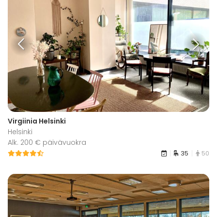
Virgiinia Helsinki
Helsinki
Alk. 200 € päivävuokra
35
50