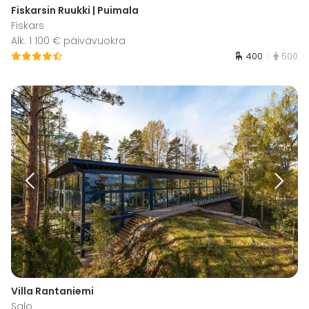
Fiskarsin Ruukki | Puimala
Fiskars
Alk. 1 100 € päivävuokra
400
500
Villa Rantaniemi
Salo