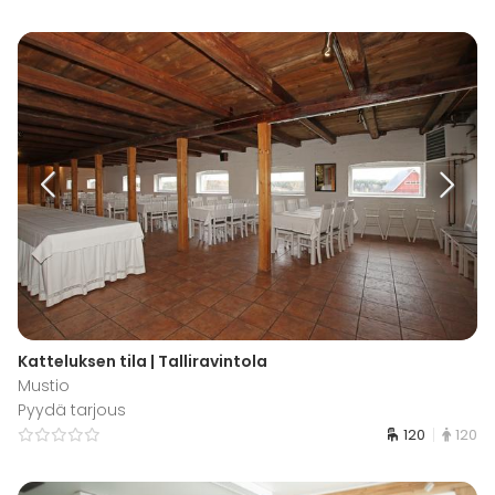
Katteluksen tila | Talliravintola
Mustio
Pyydä tarjous
120
120