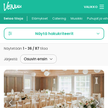
VALIKKO
Selaa tiloja
Elämykset
Muistilistasi
Catering
Musiikki
Puhujat ja vii
Kirjaudu
Näytä hakukriteerit
Suomi
Näytetään
1 - 36 / 87
tilaa
Ilmoita kohteesi
Järjestä
: