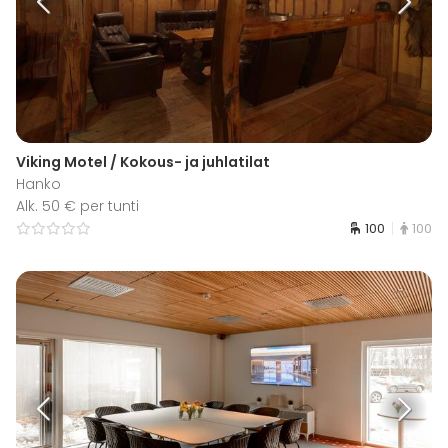
Viking Motel / Kokous- ja juhlatilat
Hanko
Alk. 50 € per tunti
100
100