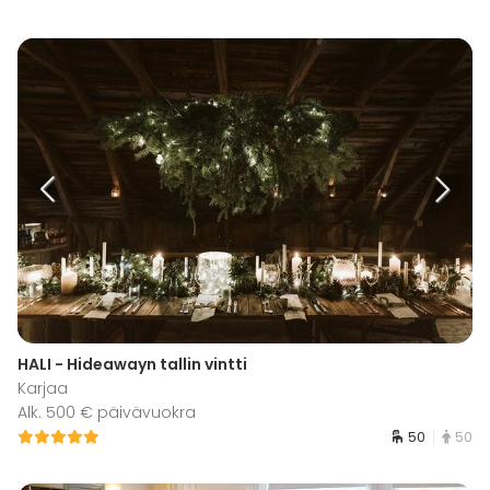
HALI - Hideawayn tallin vintti
Karjaa
Alk. 500 € päivävuokra
50
50