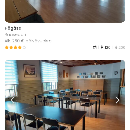
Högåsa
Raasepori
Alk. 260 € päivävuokra
120
200