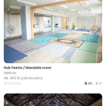
Hub Feenix / Mandala room
Meltola
Alk. 450 € päivävuokra
60
60