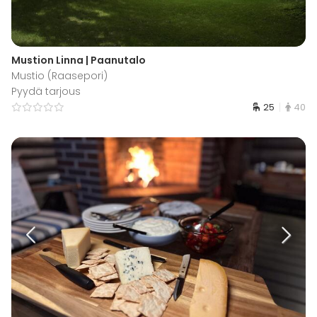
Mustion Linna | Paanutalo
Mustio (Raasepori)
Pyydä tarjous
25
40