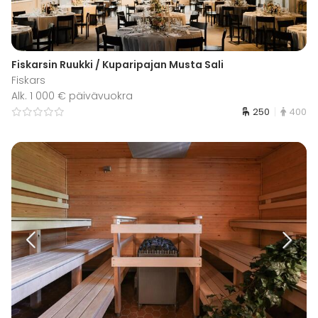
Fiskarsin Ruukki / Kuparipajan Musta Sali
Fiskars
Alk. 1 000 € päivävuokra
250
400