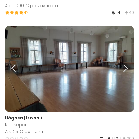
Alk. 1 000 € päivävuokra
14
40
Högåsa | Iso sali
Raasepori
Alk. 25 € per tunti
120
200