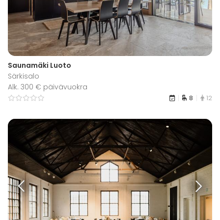
Saunamäki Luoto
Särkisalo
Alk. 300 € päivävuokra
8
12