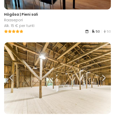
Högåsa | Pieni sali
Raasepori
Alk. 15 € per tunti
50
50