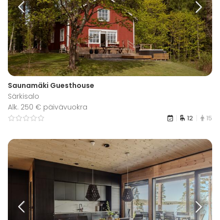
Saunamäki Guesthouse
Särkisalo
Alk. 250 € päivävuokra
12
15