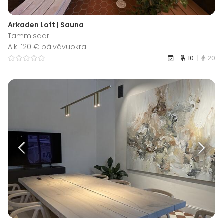
Arkaden Loft | Sauna
Tammisaari
Alk. 120 € päivävuokra
10
20