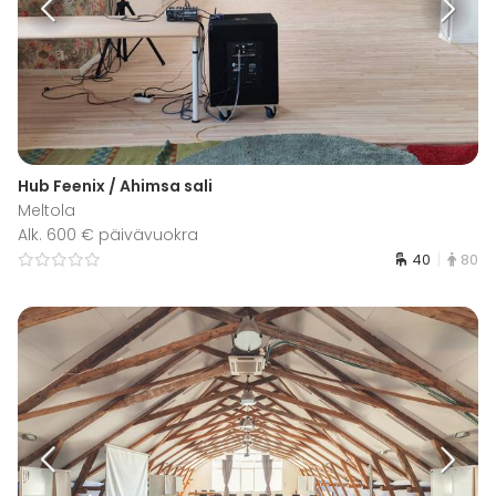
Hub Feenix / Ahimsa sali
Meltola
Alk. 600 € päivävuokra
40
80