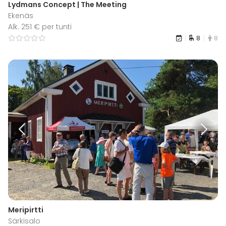
Lydmans Concept | The Meeting
Ekenäs
Alk. 251 € per tunti
8
8
Meripirtti
Särkisalo