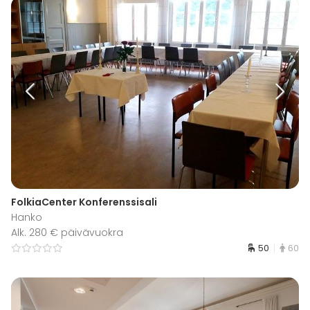
FolkiaCenter Konferenssisali
Hanko
Alk. 280 € päivävuokra
50
60