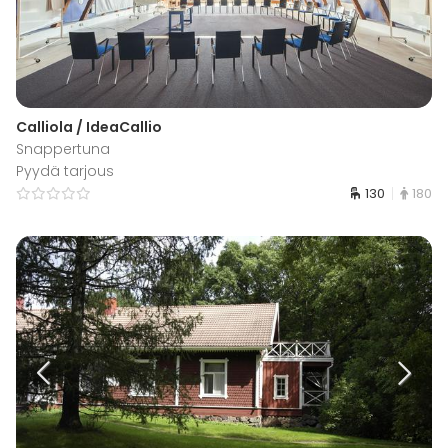
Calliola / IdeaCallio
Snappertuna
Pyydä tarjous
130
180