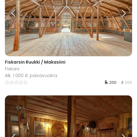
Fiskarsin Ruukki / Makasiini
Fiskars
Alk. 1 000 € päivävuokra
200
200