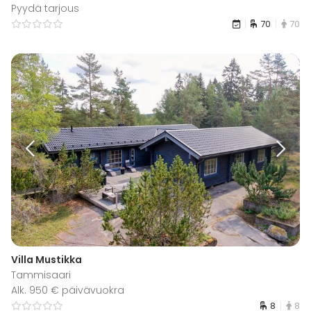
Pyydä tarjous
70
70
Villa Mustikka
Tammisaari
Alk. 950 € päivävuokra
8
8