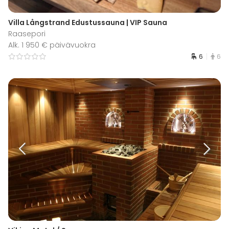
Villa Långstrand Edustussauna | VIP Sauna
Raasepori
Alk. 1 950 € päivävuokra
6
6