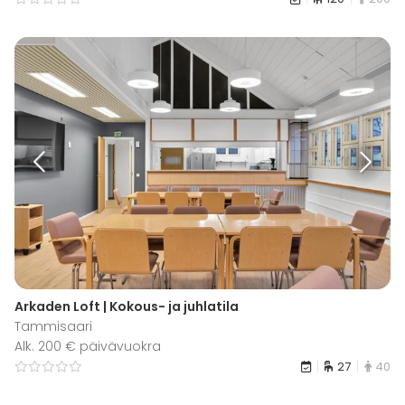
Arkaden Loft | Kokous- ja juhlatila
Tammisaari
Alk. 200 € päivävuokra
27
40