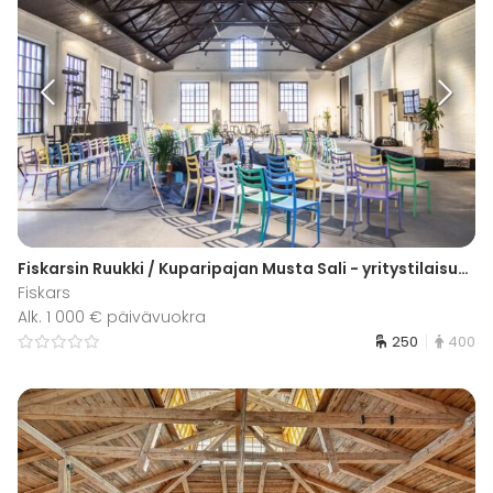
Fiskarsin Ruukki / Kuparipajan Musta Sali - yritystilaisuudet
Fiskars
Alk. 1 000 € päivävuokra
250
400