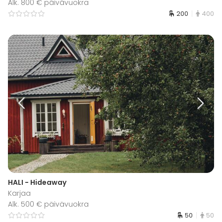
Alk. 800 € päivävuokra
200
400
HALI - Hideaway
Karjaa
Alk. 500 € päivävuokra
50
50