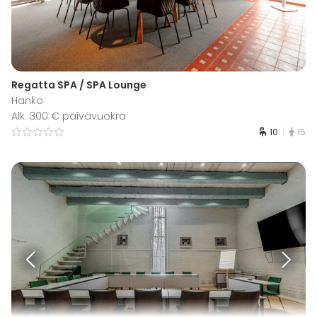
Regatta SPA / SPA Lounge
Hanko
Alk. 300 € päivävuokra
10
15