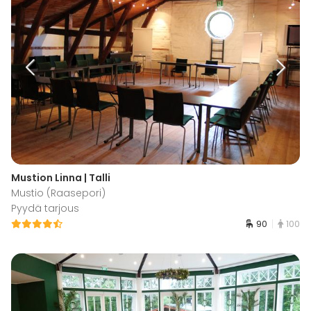
Mustion Linna | Talli
Mustio (Raasepori)
Pyydä tarjous
90
100