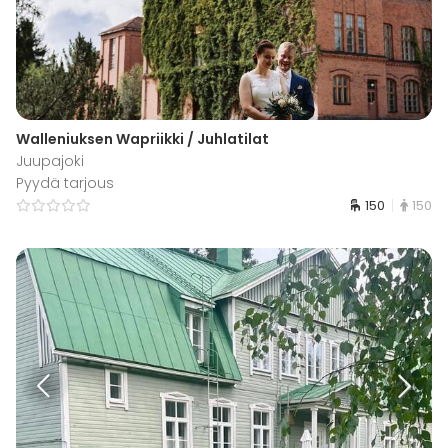
Walleniuksen Wapriikki / Juhlatilat
Juupajoki
Pyydä tarjous
150
150