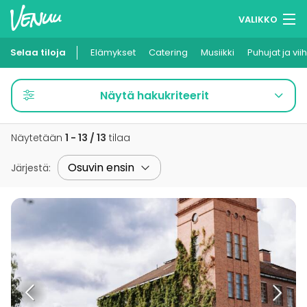
VALIKKO
Selaa tiloja
Elämykset
Muistilistasi
Catering
Musiikki
Puhujat ja vii
Kirjaudu
Näytä hakukriteerit
Suomi
Näytetään
1 - 13 / 13
tilaa
Ilmoita kohteesi
Järjestä
: