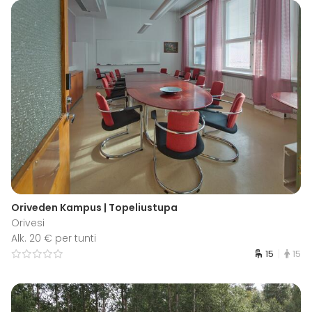
Oriveden Kampus | Topeliustupa
Orivesi
Alk. 20 € per tunti
15
15