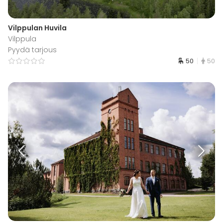
Vilppulan Huvila
Vilppula
Pyydä tarjous
50
50