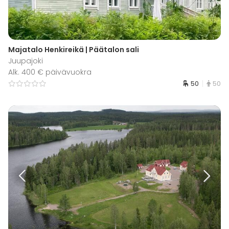
Majatalo Henkireikä | Päätalon sali
Juupajoki
Alk. 400 € päivävuokra
50
50