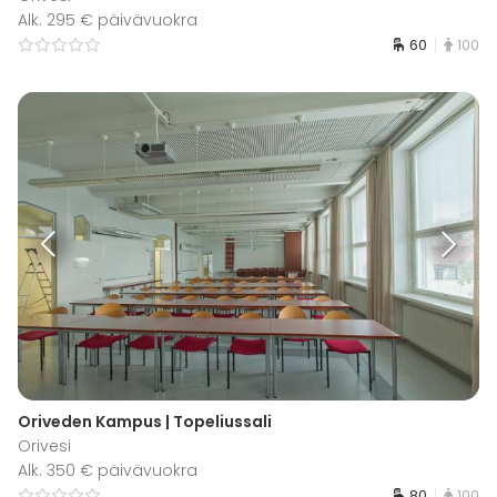
Alk. 295 € päivävuokra
60
100
Oriveden Kampus | Topeliussali
Orivesi
Alk. 350 € päivävuokra
80
100