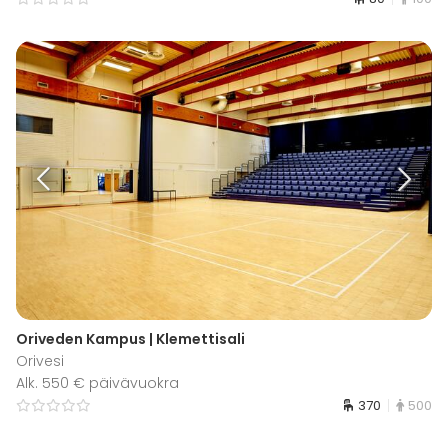
Oriveden Kampus | Klemettisali
Orivesi
Alk. 550 € päivävuokra
370
500