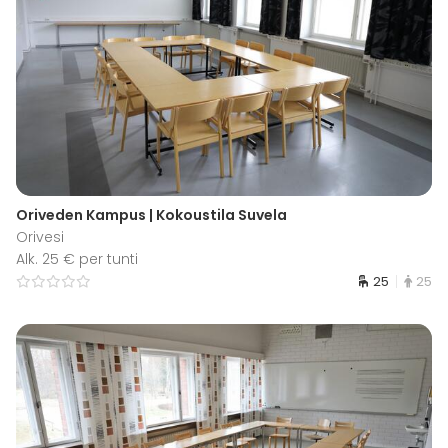
Oriveden Kampus | Kokoustila Suvela
Orivesi
Alk. 25 € per tunti
25
25