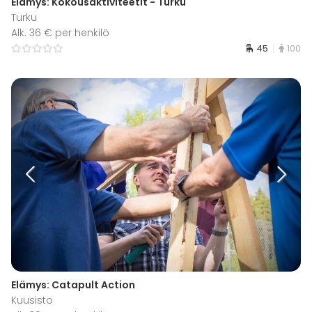
Elämys: Kokousaktiviteetit - Turku
Turku
Alk. 36 € per henkilö
45
100
Elämys: Catapult Action
Kuusisto