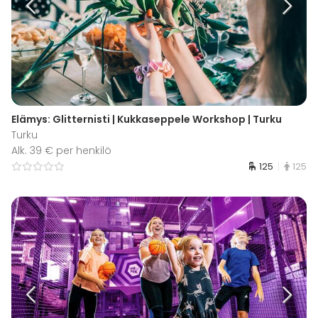
Elämys: Glitternisti | Kukkaseppele Workshop | Turku
Turku
Alk. 39 € per henkilö
125
125