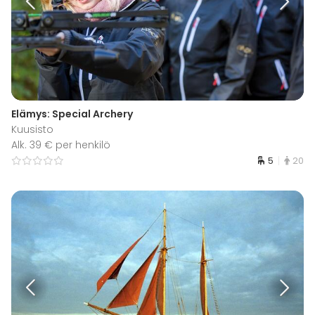
Elämys: Special Archery
Kuusisto
Alk. 39 € per henkilö
5
20