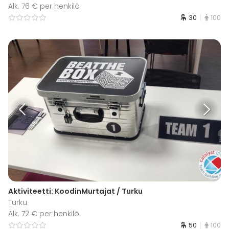
Alk. 76 € per henkilö
30
100
Aktiviteetti: KoodinMurtajat / Turku
Turku
Alk. 72 € per henkilö
50
100