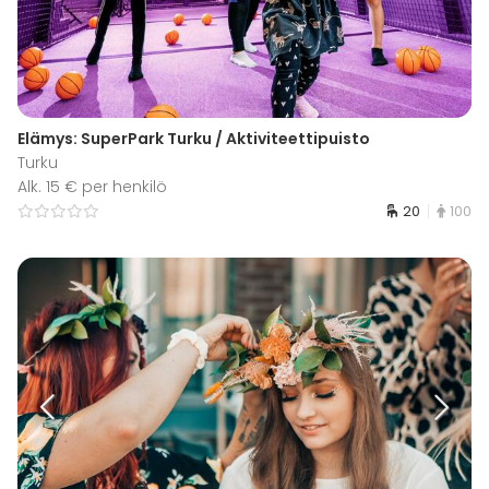
Elämys: SuperPark Turku / Aktiviteettipuisto
Turku
Alk. 15 € per henkilö
20
100