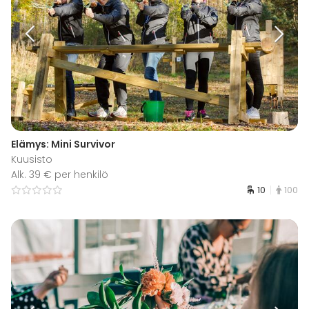
Elämys: Mini Survivor
Kuusisto
Alk. 39 € per henkilö
10
100