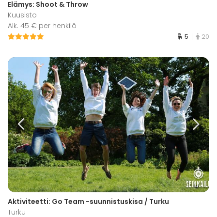
Elämys: Shoot & Throw
Kuusisto
Alk. 45 € per henkilö
5
20
Aktiviteetti: Go Team -suunnistuskisa / Turku
Turku