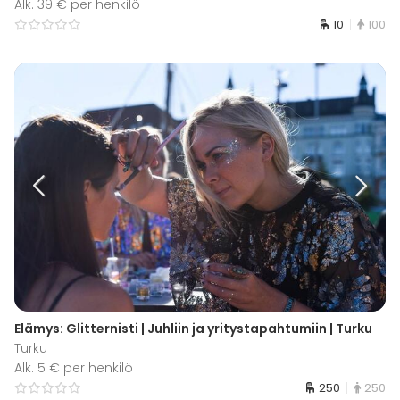
Alk. 39 € per henkilö
10
100
Elämys: Glitternisti | Juhliin ja yritystapahtumiin | Turku
Turku
Alk. 5 € per henkilö
250
250