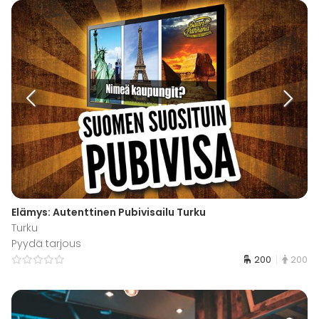
Elämys: Autenttinen Pubivisailu Turku
Turku
Pyydä tarjous
200
200