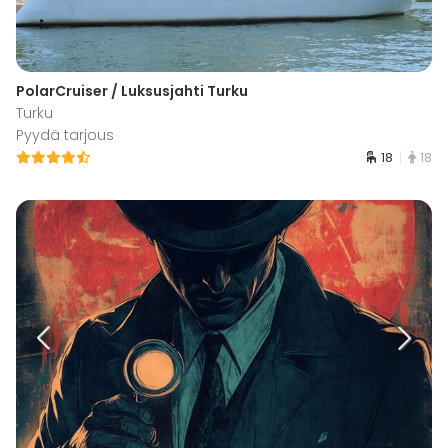
PolarCruiser / Luksusjahti Turku
Turku
Pyydä tarjous
18
18