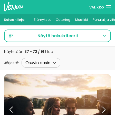
VALIKKO
Selaa tiloja
Elämykset
Muistilistasi
Catering
Musiikki
Puhujat ja vii
Kirjaudu
Näytä hakukriteerit
Suomi
Näytetään
37 - 72 / 91
tilaa
Ilmoita kohteesi
Järjestä
: