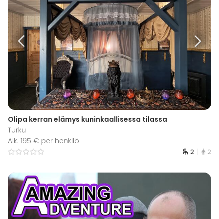
Olipa kerran elämys kuninkaallisessa tilassa
Turku
Alk. 195 € per henkilö
2
2