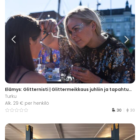
Elämys: Glitternisti | Glittermeikkaus juhliin ja tapahtumiin | Turku
Turku
Alk. 29 € per henkilö
30
30