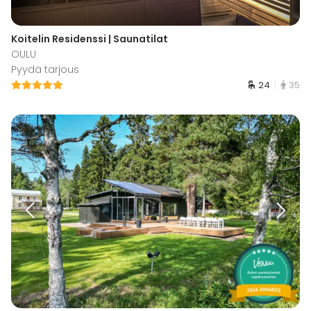
Koitelin Residenssi | Saunatilat
OULU
Pyydä tarjous
24
35