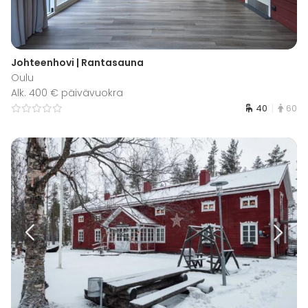
Johteenhovi | Rantasauna
Oulu
Alk. 400 € päivävuokra
40
60