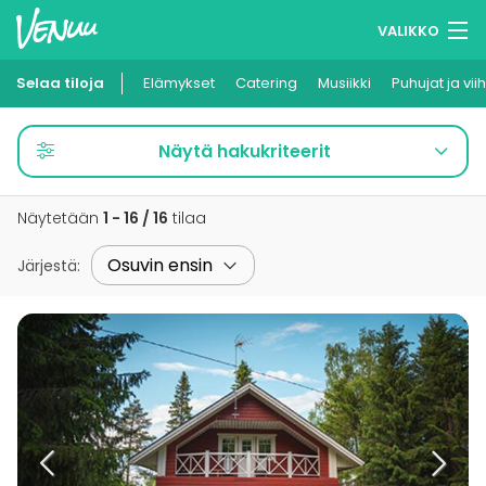
VALIKKO
Selaa tiloja
Elämykset
Muistilistasi
Catering
Musiikki
Puhujat ja vii
Kirjaudu
Näytä hakukriteerit
Suomi
Näytetään
1 - 16 / 16
tilaa
Ilmoita kohteesi
Järjestä
: