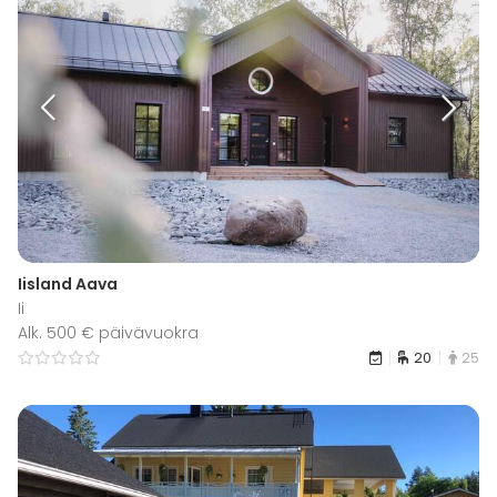
Iisland Aava
Ii
Alk. 500 € päivävuokra
20
25