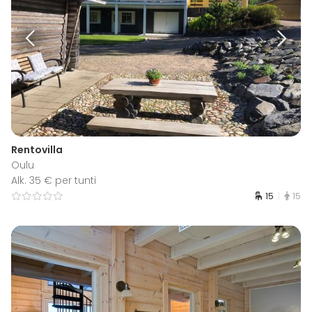
Rentovilla
Oulu
Alk. 35 € per tunti
15
15