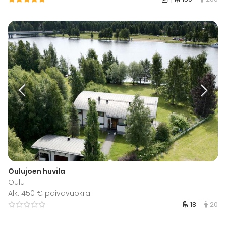
Oulujoen huvila
Oulu
Alk. 450 € päivävuokra
18
20