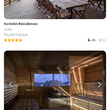
Koitelin Residenssi
Oulu
Pyydä tarjous
45
50