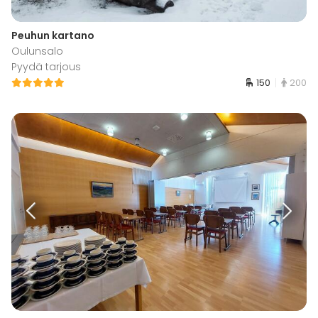
Peuhun kartano
Oulunsalo
Pyydä tarjous
150
200