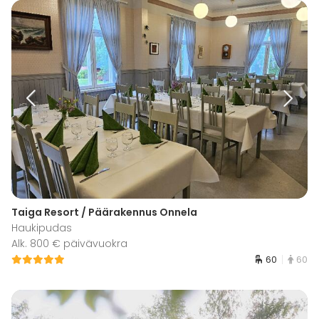
Taiga Resort / Päärakennus Onnela
Haukipudas
Alk. 800 € päivävuokra
60
60