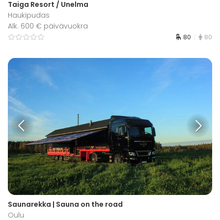
Taiga Resort / Unelma
Haukipudas
Alk. 600 € päivävuokra
80
80
Saunarekka | Sauna on the road
Oulu