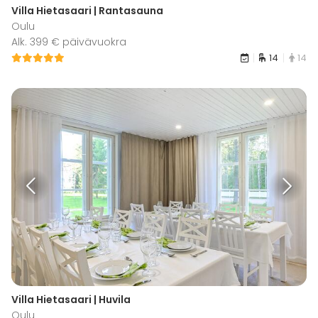
Villa Hietasaari | Rantasauna
Oulu
Alk. 399 € päivävuokra
14
14
Villa Hietasaari | Huvila
Oulu