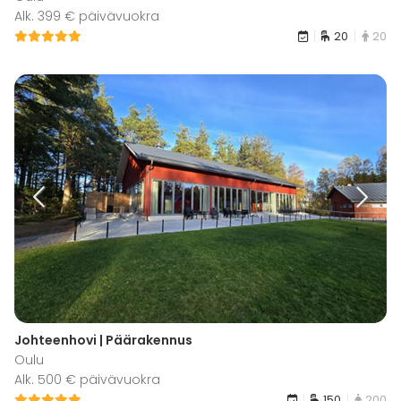
Alk. 399 € päivävuokra
20
20
Johteenhovi | Päärakennus
Oulu
Alk. 500 € päivävuokra
150
200