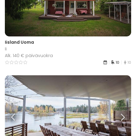
Iisland Uoma
Ii
Alk. 140 € päivävuokra
10
10