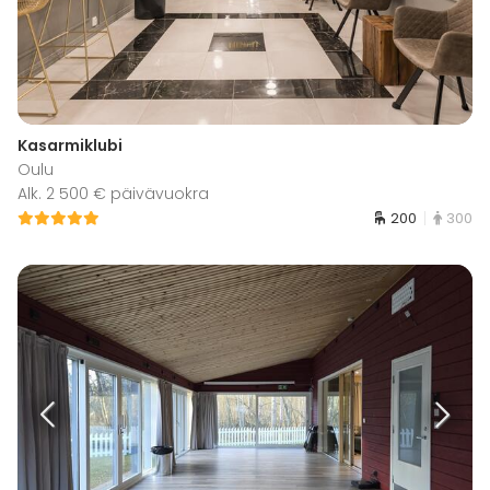
Kasarmiklubi
Oulu
Alk. 2 500 € päivävuokra
200
300