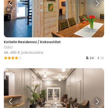
Koitelin Residenssi / Kokoustilat
OULU
Alk. 485 € päivävuokra
24
35