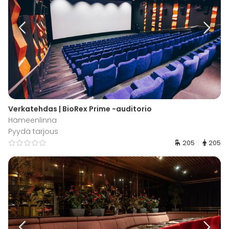
Verkatehdas | BioRex Prime -auditorio
Hämeenlinna
Pyydä tarjous
205
205