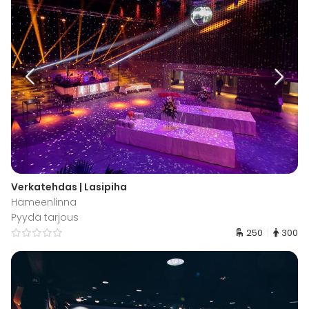
Verkatehdas | Lasipiha
Hämeenlinna
Pyydä tarjous
250
300