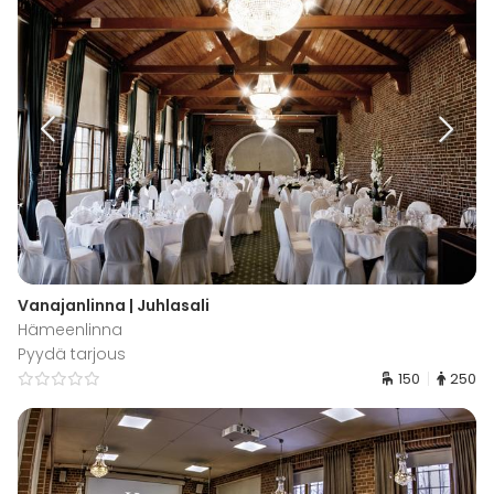
Vanajanlinna | Juhlasali
Hämeenlinna
Pyydä tarjous
150
250