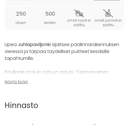
250
500
omat ruoat ei
omat juomat ei
istuen
seisten
sallittu
sallittu
Upea
Juhlapaviljonki
sijaitsee päälinnarakennuksen
vieressä ja tarjoaa täydelliset puitteet kesäisille
tapahtumille.
Paviljonki on kuin satuun astuisi. Taianomainen
tunnelma luo upeat puitteet kaikenlaisten juhlien
Näytä lisää
järjestämiseen. Paviljonkiin mahtuu myös
kokoustamaan jopa 500 henkeä, kun tuolit ovat
teatterimuodossa.
Hinnasto
Tekninen varustelu on huippuluokkaa ja moderni
kokoustekniikka on käytettävissänne.
-
-