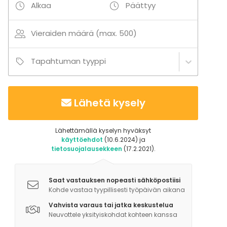
Alkaa
Päättyy
Vieraiden määrä (max. 500)
Tapahtuman tyyppi
Lähetä kysely
Lähettämällä kyselyn hyväksyt
käyttöehdot
(10.6.2024) ja
tietosuojalausekkeen
(17.2.2021).
Saat vastauksen nopeasti sähköpostiisi
Kohde vastaa tyypillisesti työpäivän aikana
Vahvista varaus tai jatka keskustelua
Neuvottele yksityiskohdat kohteen kanssa