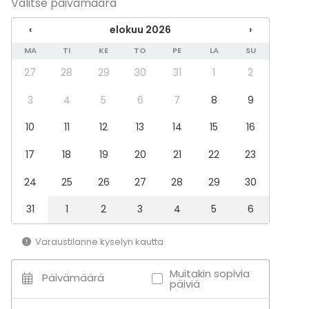
Valitse päivämäärä
Seminaari / konferenssi
Messut
‹
elokuu 2026
›
Esitys / näytös
MA
TI
KE
TO
PE
LA
SU
Virkistystilaisuus
Mökkireissu / retriitti
27
28
29
30
31
1
2
Elämys / aktiviteetti
3
4
5
6
7
8
9
Pikkujoulut
10
11
12
13
14
15
16
Tilatyypit
Juhlasali
17
18
19
20
21
22
23
Monitoimitila
Kokoushuone
24
25
26
27
28
29
30
Halli
31
1
2
3
4
5
6
Linna
Aktiviteetit
Varaustilanne kyselyn kautta
Golf
Muitakin sopivia
Ulkoilu
Päivämäärä
päiviä