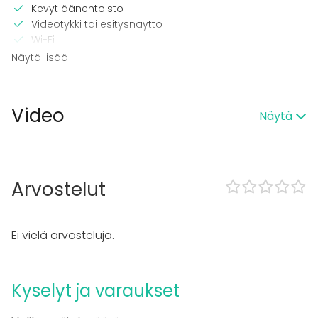
Kevyt äänentoisto
Videotykki tai esitysnäyttö
Wi-Fi
Näytä lisää
Tilaan kuuluu
Majoittumismahdollisuus
Hansel-sopimus
Video
Näytä
Tanssilattia
Piha
Kalusto
Arvostelut
Muistiinpanovälineet
Fläppi- / Valkotaulu
Tapahtumatyypit
Ei vielä arvosteluja.
Juhlat
Häät
Saunailta
Kyselyt ja varaukset
Illallinen / lounas
Kokous