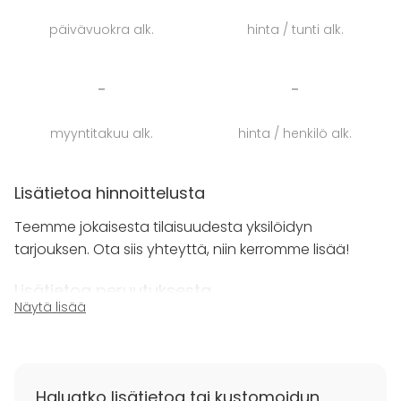
Vanajanlinnassa on upeita, erilaisia tiloja, joissa
päivävuokra alk.
hinta / tunti alk.
voit juhlia elämäsi tärkeitä päiviä tai viettää
kokouksen hulppeissa puitteissa. Linnasta löytyy
useita eri kokoisia kokous- ja ryhmätyötiloja.
-
-
Vanajanlinnan alueella on monipuolisia
myyntitakuu alk.
hinta / henkilö alk.
majoitustiloja ja yhteensä n. 200 vuodepaikkaa.
Majoitu joko päälinnan alueen historiaa huokuvissa
huoneissa tai modernimmin Golf-suiteissa Golf &
Lisätietoa hinnoittelusta
Country Clubin alueella.
Teemme jokaisesta tilaisuudesta yksilöidyn
tarjouksen. Ota siis yhteyttä, niin kerromme lisää!
Lisätietoa peruutuksesta
Näytä lisää
Peruutusehdot toimitetaan tarjouksen yhteydessä.
Haluatko lisätietoa tai kustomoidun