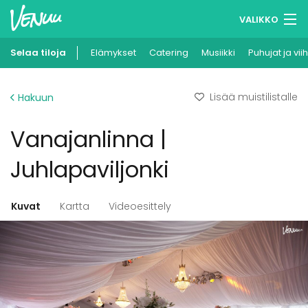
VALIKKO
Selaa tiloja
Elämykset
Muistilistasi
Catering
Musiikki
Puhujat ja vii
Kirjaudu
Lisää muistilistalle
Hakuun
Suomi
Vanajanlinna |
Ilmoita kohteesi
Juhlapaviljonki
Kuvat
Kartta
Videoesittely