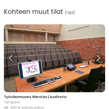
Kohteen muut tilat
(
1 kpl
)
Työväenmuseo Werstas | Auditorio
Tampere
Alk. 450 € päivävuokra