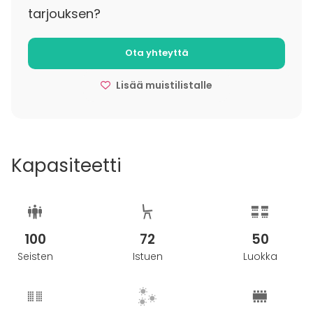
Pyydä tarjous tästä ainutlaatuisesta tilasta!
tarjouksen?
Kokoustiloista 100 % veloitus tilavuokrasta alle 14
arkipäivää ennen tilaisuutta tapahtuneesta
Ota yhteyttä
peruutuksesta.
Lisää muistilistalle
Kapasiteetti
100
72
50
Seisten
Istuen
Luokka