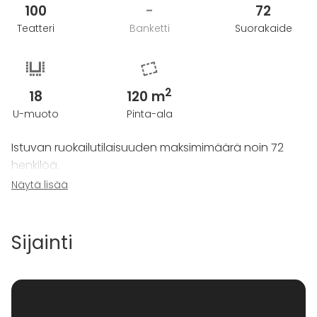
100
-
72
Teatteri
Banketti
Suorakaide
2
18
120 m
U-muoto
Pinta-ala
Istuvan ruokailutilaisuuden maksimimäärä noin 72
henkilöä.
Seisova cocktail-tilaisuus maksimimäärä noin 100
Näytä lisää
henkilöä.
Kokoustilana luokkamuodossa tai ryhmäpöydissä
max. 50 hlöä.
Sijainti