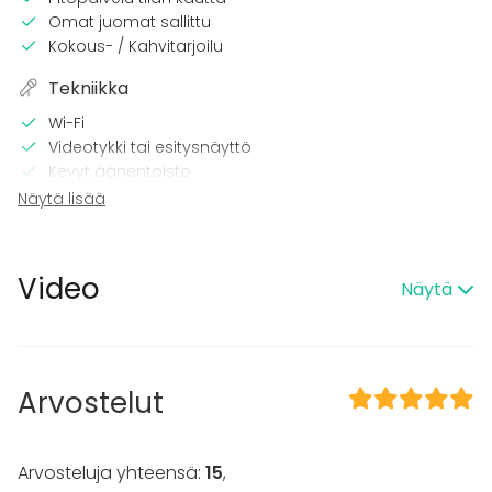
Omat juomat sallittu
Kokous- / Kahvitarjoilu
Tekniikka
Wi-Fi
Videotykki tai esitysnäyttö
Kevyt äänentoisto
Mikrofoni
Näytä lisää
Tilaan kuuluu
Esteetön tila
Video
Näytä
Kalusto
Fläppi- / Valkotaulu
Tapahtumatyypit
Arvostelut
Juhlat
Häät
Arvosteluja yhteensä:
15
,
Saunailta