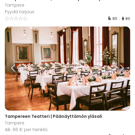
Tampere
Pyydä tarjous
80
80
Tampereen Teatteri | Päänäyttämön yläsali
Tampere
Alk. 66 € per henkilö