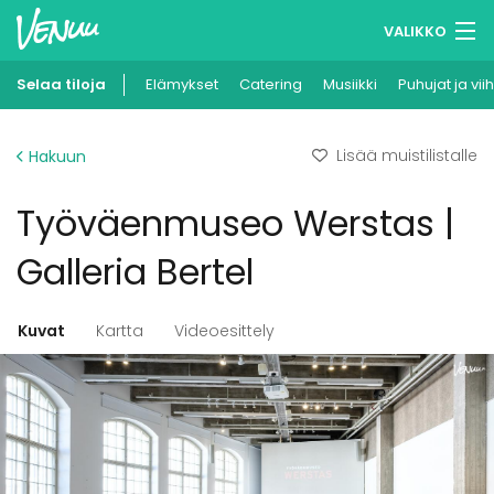
VALIKKO
Selaa tiloja
Elämykset
Muistilistasi
Catering
Musiikki
Puhujat ja vii
Kirjaudu
Lisää muistilistalle
Hakuun
Suomi
Työväenmuseo Werstas |
Ilmoita kohteesi
Galleria Bertel
Kuvat
Kartta
Videoesittely