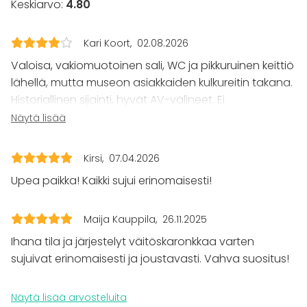
Keskiarvo:
4.80
Illallinen / lounas
Kokous
Seminaari / konferenssi
Kari Koort
02.08.2026
Messut
Valoisa, vakiomuotoinen sali, WC ja pikkuruinen keittiö
Esitys / näytös
Virkistystilaisuus
lähellä, mutta museon asiakkaiden kulkureitin takana.
Mökkireissu / retriitti
Historiallinen sijainti, hyvät AV-välineet. Ei
Elämys / aktiviteetti
sähköpianoa eli ohjelmalliseen iltapäivään tuotava
Näytä lisää
Pikkujoulut
omat välineet. Museon henkilökunta palvelualtista,
catering oli pakko ottaa 4Catering-firmasta, joka
Tilatyypit
Kirsi
07.04.2026
toimi kiitettävästi.
Juhlasali
Upea paikka! Kaikki sujui erinomaisesti!
Monitoimitila
Kokoushuone
Galleria / Museo
Maija Kauppila
26.11.2025
Ihana tila ja järjestelyt väitöskaronkkaa varten
sujuivat erinomaisesti ja joustavasti. Vahva suositus!
Näytä lisää arvosteluita