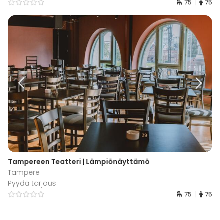
75
75
Tampereen Teatteri | Lämpiönäyttämö
Tampere
Pyydä tarjous
75
75