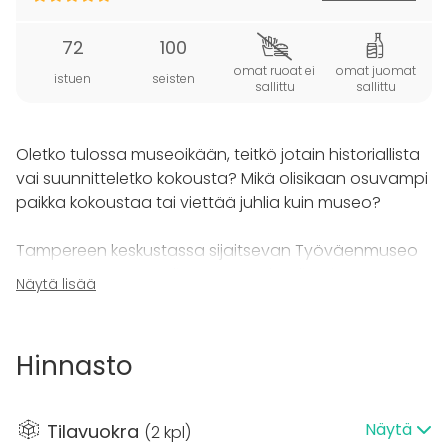
72
100
omat ruoat ei
omat juomat
istuen
seisten
sallittu
sallittu
Oletko tulossa museoikään, teitkö jotain historiallista
vai suunnitteletko kokousta? Mikä olisikaan osuvampi
paikka kokoustaa tai viettää juhlia kuin museo?
Tampereen keskustassa sijaitsevan Työväenmuseo
Werstaan vasta uudistettu Bertel-sali tarjoaa
Näytä lisää
omaleimaiset puitteet monenlaisten tilaisuuksien
viettoon. Moneen muuntuvassa Bertelissä järjestät
viihtyisät kokoukset, tunnelmalliset pikkujoulut,
Hinnasto
yritystilaisuudet ja muistorikkaat perhejuhlat noin 40-
70 henkilölle. Kauniin ja korkean juhlatilan ikkunoista
avautuu ainutlaatuinen näkymä Finlaysonin
Näytä
Tilavuokra
(
2 kpl
)
historiallisen tehdasalueen vanhimpaan ja