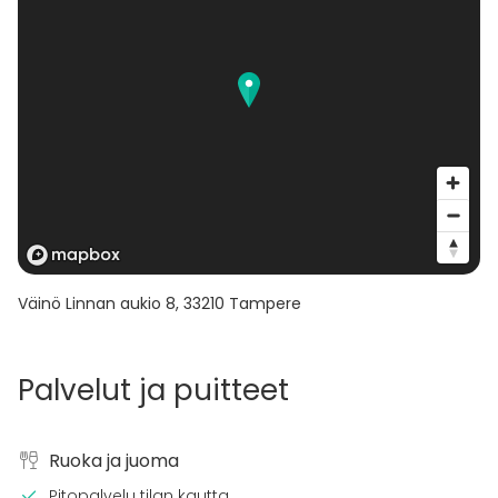
Väinö Linnan aukio 8
,
33210
Tampere
Palvelut ja puitteet
Ruoka ja juoma
Pitopalvelu tilan kautta