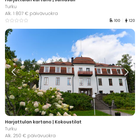
Turku
Alk. 1 807 € päivävuokra
100
120
Harjattulan kartano | Kokoustilat
Turku
Alk. 250 € päivävuokra