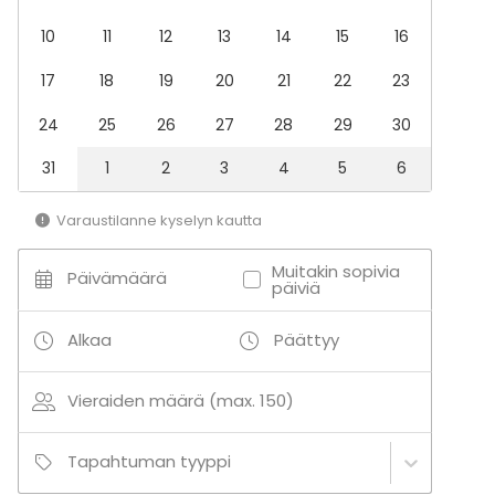
Saunailta
10
11
12
13
14
15
16
Illallinen / lounas
Kokous
17
18
19
20
21
22
23
Seminaari / konferenssi
Messut
24
25
26
27
28
29
30
Esitys / näytös
Virkistystilaisuus
31
1
2
3
4
5
6
Mökkireissu / retriitti
Elämys / aktiviteetti
Varaustilanne kyselyn kautta
Pikkujoulut
Muitakin sopivia
Tilatyypit
Päivämäärä
päiviä
Juhlasali
Monitoimitila
Alkaa
Päättyy
Kokoushuone
Ravintola
Vieraiden määrä (max. 150)
Aktiviteetit
Tapahtuman tyyppi
Ulkoilu