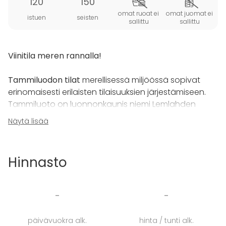
120
150
omat ruoat ei
omat juomat ei
istuen
seisten
sallittu
sallittu
Viinitila meren rannalla!
Tammiluodon tilat
merellisessä miljöössä sopivat
erinomaisesti erilaisten tilaisuuksien järjestämiseen.
Tammiluoto on luonnonkaunis niemi Lemlahden
saaressa Paraisten kaupungissa. Maisemat ovat
Näytä lisää
mitä upeimmat; julkisivun puolella meri ja toisella
sivustalla 2000 puun omenatarha.
Hinnasto
Tammiluodon monipuolinen ja laadukas
päärakennus soveltuu monenlaisten tilaisuuksien
järjestämiseen. Tilassa järjestät ensiluokkaiset
-
-
kokousten, koulutuspäivät, hääjuhlat ja
syntymäpäivät. Tilaisuuksia voit järjestää ympäri
päivävuokra alk.
hinta / tunti alk.
vuoden!