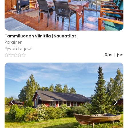
Tammiluodon Viinitila | Saunatilat
Parainen
Pyydä tarjous
15
15