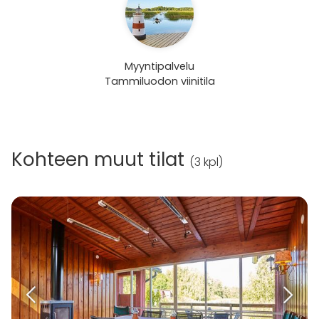
Myyntipalvelu
Tammiluodon viinitila
Kohteen muut tilat
(
3 kpl
)