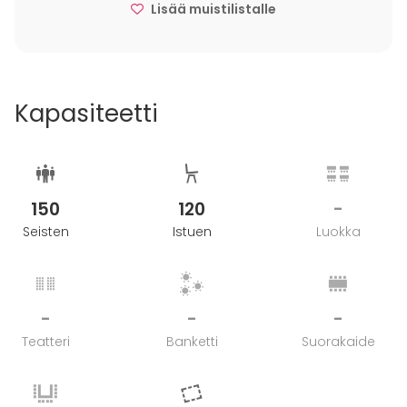
Lisää muistilistalle
Katso myös muut tilamme:
Tammiluodon Viinitupa
Tammiluodon Saunatilat
Kapasiteetti
150
120
-
Seisten
Istuen
Luokka
-
-
-
Teatteri
Banketti
Suorakaide