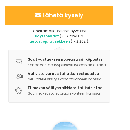
Lisätietoa aktiviteeteista
Lähetä kysely
Viininmaistelu, tila- ja tuote-esittely
Lähettämällä kyselyn hyväksyt
käyttöehdot
(10.6.2024) ja
tietosuojalausekkeen
(17.2.2021).
Saat vastauksen nopeasti sähköpostiisi
Kohde vastaa tyypillisesti työpäivän aikana
Vahvista varaus tai jatka keskustelua
Neuvottele yksityiskohdat kohteen kanssa
Et maksa välityspalkkiota tai lisähintaa
Sovi maksusta suoraan kohteen kanssa