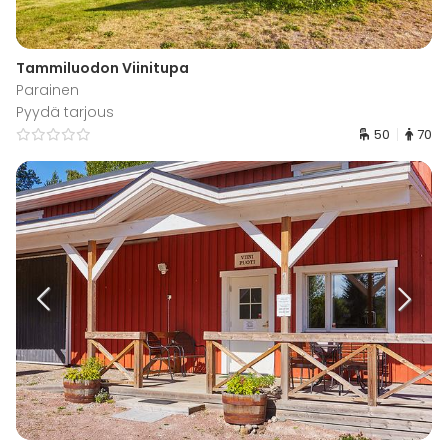
Tammiluodon Viinitupa
Parainen
Pyydä tarjous
50
70