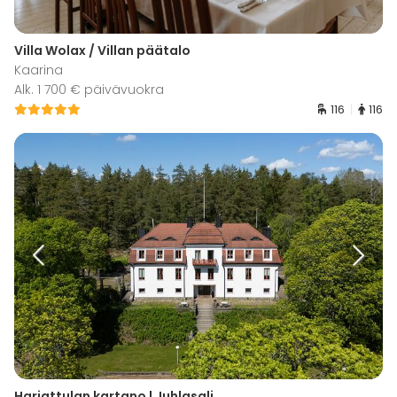
Villa Wolax / Villan päätalo
Kaarina
Alk. 1 700 € päivävuokra
116
116
Harjattulan kartano | Juhlasali