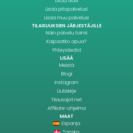
Lisää tilasi
Lisää pitopalvelusi
Lisää muu palvelusi
TILAISUUKSIEN JÄRJESTÄJILLE
Näin palvelu toimii
Kaipaatko apua?
Yhteystiedot
LISÄÄ
Meistä
Blogi
Instagram
Uutiskirje
Tilausajot.net
Affiliate-ohjelma
MAAT
Espanja
Tanska