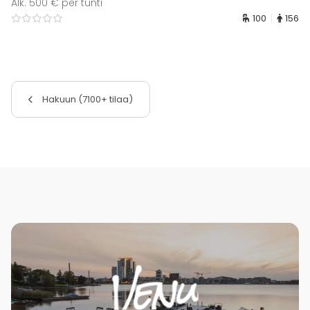
Alk. 500 € per tunti
100
156
Hakuun (7100+ tilaa)