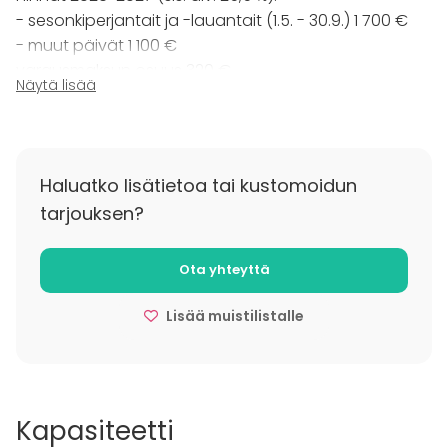
- sesonkiperjantait ja -lauantait (1.5. - 30.9.) 1 700 €
- muut päivät 1 100 €
varausmaksun osuus 320 €
Näytä lisää
Lisäpalvelut:
- Kalusteiden asettelu 310 €
- Loppusiivous 310 € (jolloin vain oma säilytettävä
Haluatko lisätietoa tai kustomoidun
omaisuus tulee viedä pois tilasta, kaiken muun saa
tarjouksen?
jättää.)
- Valmistelu 410 € (Edellinen päivä kello 15 –24.
Ostettavissa aikaisintaan kaksi viikkoa ennen
Ota yhteyttä
tilaisuutta.)
Lisää muistilistalle
- Purku 210 € (Seuraava päivä kello 7 –16.
Ostettavissa aikaisintaan kaksi viikkoa ennen
tilaisuutta.)
Pidämme oikeuden hintojen muutoksiin.
Kapasiteetti