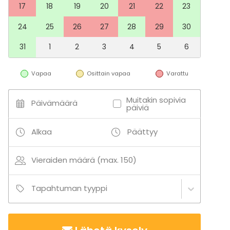
17
18
19
20
21
22
23
24
25
26
27
28
29
30
31
1
2
3
4
5
6
Vapaa
Osittain vapaa
Varattu
Muitakin sopivia
Päivämäärä
päiviä
Alkaa
Päättyy
Vieraiden määrä (max. 150)
Tapahtuman tyyppi