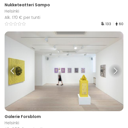
Nukketeatteri Sampo
Helsinki
Alk. 170 € per tunti
133
60
Galerie Forsblom
Helsinki