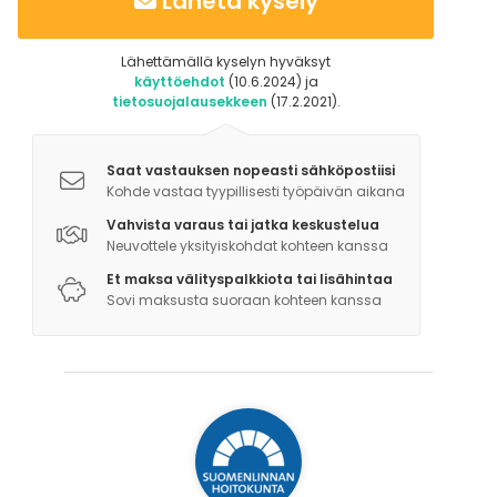
Lähetä kysely
Lähettämällä kyselyn hyväksyt
käyttöehdot
(10.6.2024) ja
tietosuojalausekkeen
(17.2.2021).
Saat vastauksen nopeasti sähköpostiisi
Kohde vastaa tyypillisesti työpäivän aikana
Vahvista varaus tai jatka keskustelua
Neuvottele yksityiskohdat kohteen kanssa
Et maksa välityspalkkiota tai lisähintaa
Sovi maksusta suoraan kohteen kanssa