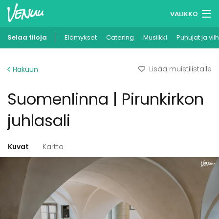
VALIKKO
Selaa tiloja
Elämykset
Muistilistasi
Catering
Musiikki
Puhujat ja vii
Kirjaudu
Lisää muistilistalle
Hakuun
Suomi
Suomenlinna | Pirunkirkon
Ilmoita kohteesi
juhlasali
Kuvat
Kartta