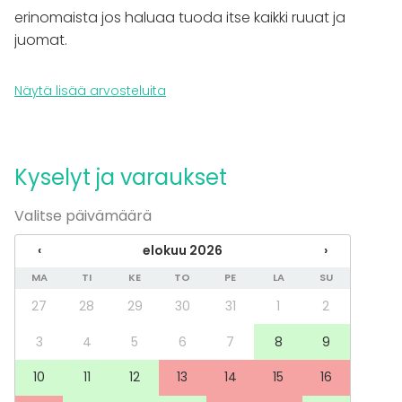
Suomenlinnan hoitokunta vuokraa ainoastaan tilan.
erinomaista jos haluaa tuoda itse kaikki ruuat ja
Asiakas vastaa itse esimerkiksi pitopalvelun
juomat.
järjestämisestä. Suosittelemme mielellämme
paikallisia palvelun tarjoajia.
Näytä lisää arvosteluita
Kyselyt ja varaukset
Valitse päivämäärä
‹
elokuu 2026
›
MA
TI
KE
TO
PE
LA
SU
27
28
29
30
31
1
2
3
4
5
6
7
8
9
10
11
12
13
14
15
16