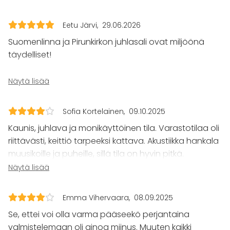
Juhlat
Eetu Järvi
29.06.2026
Häät
Saunailta
Suomenlinna ja Pirunkirkon juhlasali ovat miljöönä
Illallinen / lounas
täydelliset!
Kokous
Seminaari / konferenssi
Pirunkirkon juhlasali on tilana ihanan tilava ja se
Näytä lisää
Messut
antaakin tästä syystä paljon mahdollisuuksia ilman,
Esitys / näytös
että pöytiä tarvitisi siirrellä päivän aikana suuntaan
Virkistystilaisuus
Sofia Kortelainen
09.10.2025
Mökkireissu / retriitti
tai toiseen. Myös ikkunoista kantautuva auringonvalo
Kaunis, juhlava ja monikäyttöinen tila. Varastotilaa oli
Elämys / aktiviteetti
tekee tilasta maagisen.
Pikkujoulut
riittävästi, keittiö tarpeeksi kattava. Akustiikka hankala
muusikoille ja puheille, sillä tila on hyvin pitkä.
Vietimme 50 vieraan häitä ja emme yksinkertaisesti
Tilatyypit
Valkokangasta ei voinut millään käyttää 120 vieraan
Näytä lisää
olisi voineet kuvitella täydellisempää paikkaa
Juhlasali
kanssa, kukaan ei olisi nähnyt kuvia. Perustarpeita
elämämme tärkeimpään päivään.
Monitoimitila
kuten rikkalapiota, tiskirättiä yms kaipailtiin. Tilan
Emma Vihervaara
08.09.2025
kauneus hurmasi meidät!
Se, ettei voi olla varma pääseekö perjantaina
Lisätietoa palveluista ja puitteista
valmistelemaan oli ainoa miinus. Muuten kaikki