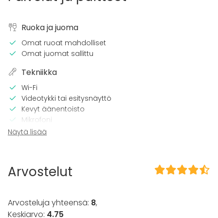
Ruoka ja juoma
Omat ruoat mahdolliset
Omat juomat sallittu
Tekniikka
Wi-Fi
Videotykki tai esitysnäyttö
Kevyt äänentoisto
Mikrofoni
Näytä lisää
Tilaan kuuluu
Tanssilattia
Arvostelut
Kalusto
Keittiö asiakkaan käytössä
Fläppi- / Valkotaulu
Arvosteluja yhteensä:
8
,
Keskiarvo:
4.75
Tapahtumatyypit