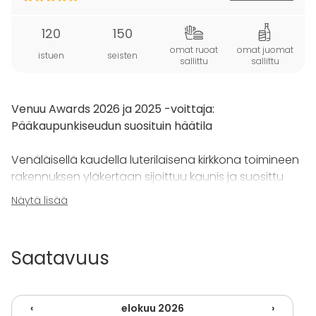
120
150
omat ruoat
omat juomat
istuen
seisten
sallittu
sallittu
Venuu Awards 2026 ja 2025 -voittaja:
Pääkaupunkiseudun suosituin häätila
Venäläisellä kaudella luterilaisena kirkkona toimineen
rakennuksen yläkertaan sijoittuu kaunis ja suosittu
juhlatila, jonka jykevä lankkulattia, seinämaalaukset ja
Näytä lisää
holvikaaret luovat juhlaan tunnelmalliset puitteet.
Juhlasali sijaitsee kivenheiton päässä Suomenlinnan
Saatavuus
päälaiturilta. Sali sopii erityisen hyvin juhlatilaisuuksien
järjestämiseen, ja kabinettitilat soveltuvat esimerkiksi
vihkiseremoniaan.
‹
elokuu 2026
›