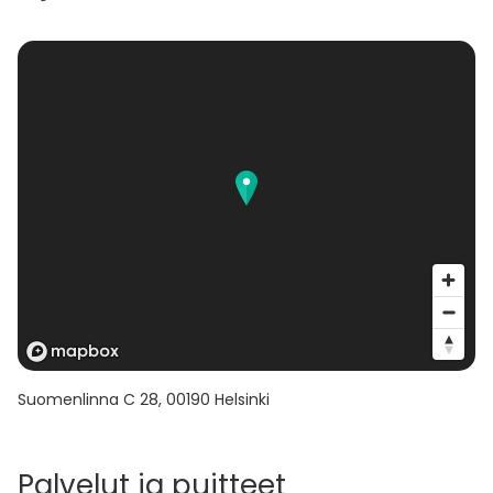
kuukautta ennen tilaisuutta, palautetaan maksetusta
varausmaksusta 50%. Alle kuusi kuukautta ennen
tilaisuutta tapahtuvissa peruutuksissa varausmaksua
ei palauteta.
Jos tilavuokra on kokonaisuudessaan, eli varaus- ja
loppumaksu, maksettu etukäteen ja asiakas peruu
varauksen vähintään kuukautta ennen tilaisuutta,
palautetaan maksettu loppumaksu vähennettynä
34 euron toimistokuluilla. Tällöin asiakas menettää
varausmaksun. Alle 30 vrk ennen tilaisuutta
tapahtuvissa peruutuksissa mitään maksuja ei
palauteta.
Suomenlinna C 28
,
00190
Helsinki
Palvelut ja puitteet