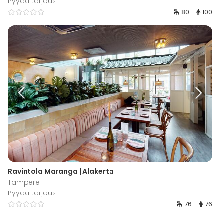
Pyydä tarjous
80
100
Ravintola Maranga | Alakerta
Tampere
Pyydä tarjous
76
76