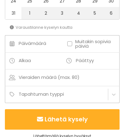
24
25
26
27
28
29
30
31
1
2
3
4
5
6
Varaustilanne kyselyn kautta
Muitakin sopivia
Päivämäärä
päiviä
Alkaa
Päättyy
Vieraiden määrä (max. 80)
Tapahtuman tyyppi
Lähetä kysely
Lähettämällä kyselyn hyväksyt