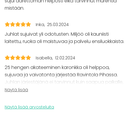
sujui äärettömän helposti eikä tarvinnut murehtia
Illallinen / lounas
mistään.
Kokous
Seminaari / konferenssi
Messut
Inka
25.03.2024
Esitys / näytös
Juhlat sujuivat yli odotusten. Miljöö oli kauniisti
Virkistystilaisuus
laitettu, ruoka oli maistuvaa ja palvelu ensiluokkaista.
Mökkireissu / retriitti
Elämys / aktiviteetti
Pikkujoulut
Isabella
12.02.2024
Tilatyypit
25 hengen akateeminen karonkka oli helppoa,
sujuvaa ja vaivatonta järjestää Ravintola Pihassa.
Juhlasali
Juhlan järjestäjänä ei tarvinnut kuin saapua paikalle,
Ravintola
kun ammattitaitoinen henkilökunta piti huolen juhlan
Näytä lisää
tunnelmasta ja vieraiden viihtyvyydestä. Ei siis mitään
valitettavaa, joten lämmin suositus tälle juhlapaikalle!
Näytä lisää arvosteluita