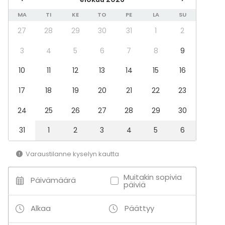
Pyyhkeet
MA
TI
KE
TO
PE
LA
SU
Tapahtumatyypit
27
28
29
30
31
1
2
Juhlat
Häät
3
4
5
6
7
8
9
Saunailta
10
11
12
13
14
15
16
Illallinen / lounas
Kokous
17
18
19
20
21
22
23
Seminaari / konferenssi
Messut
24
25
26
27
28
29
30
Esitys / näytös
Virkistystilaisuus
31
1
2
3
4
5
6
Mökkireissu / retriitti
Elämys / aktiviteetti
Varaustilanne kyselyn kautta
Pikkujoulut
Muitakin sopivia
Tilatyypit
Päivämäärä
päiviä
Juhlasali
Kartano / Huvila
Alkaa
Päättyy
Terassi / Piha