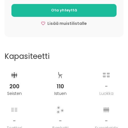
Ota yhteyttä
Lisää muistilistalle
Kapasiteetti
200
110
-
Seisten
Istuen
Luokka
-
-
-