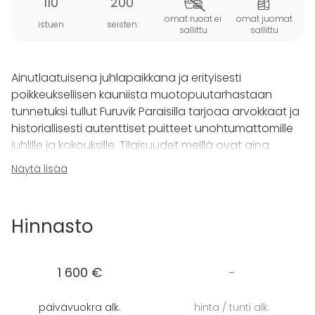
110
200
omat ruoat ei
omat juomat
istuen
seisten
sallittu
sallittu
Ainutlaatuisena juhlapaikkana ja erityisesti
poikkeuksellisen kauniista muotopuutarhastaan
tunnetuksi tullut Furuvik Paraisilla tarjoaa arvokkaat ja
historiallisesti autenttiset puitteet unohtumattomille
juhlille ja kokouksille. Tilaisuudet meillä ovat aina
yksityistilaisuuksia, jolloin koko alue puistoineen
Näytä lisää
merenrantaan saakka on varattu yksinomaan
asiakasryhmän käyttöön. Kesälauantaisin juhlitaan
useimmiten häitä, mutta Furuvik on myös edustava
Hinnasto
kokouspaikka ja miljöö monenlaisille yritystilaisuuksille
ympäri vuoden.
1 600 €
-
Oli sitten kyse kokouksesta, tuotepromootiosta tai
vaikkapa kesäjuhlista, pystymme räätälöimään
päivävuokra alk.
hinta / tunti alk.
kokonaisuuden, joka hyödyntää kartanon