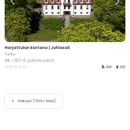
Harjattulan kartano | Juhlasali
Turku
Alk. 1 807 € päivävuokra
100
120
Hakuun (7100+ tilaa)