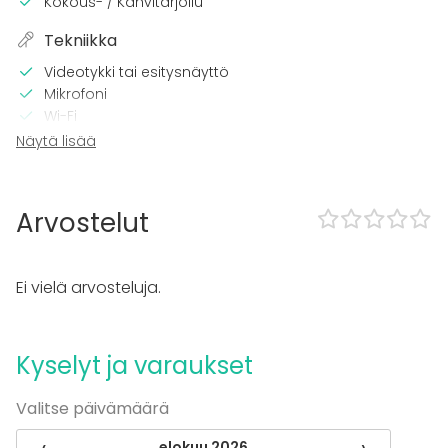
Kokous- / Kahvitarjoilu
Tekniikka
Videotykki tai esitysnäyttö
Mikrofoni
Wi-Fi
TV
Näytä lisää
Tilaan kuuluu
Terassi
Arvostelut
Sauna
Musiikki kovalla OK
Tanssilattia
Ei vielä arvosteluja.
Piha
Uima-allas
Kalusto
Kyselyt ja varaukset
Muistiinpanovälineet
Valitse päivämäärä
Fläppi- / Valkotaulu
Piano
‹
elokuu 2026
›