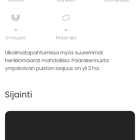
Teatteri
Banketti
Suorakaide
-
-
U-muoto
Pinta-ala
Ulkoilmatapahtumissa myös suuremmat
henkilömäärät mahdollisia. Päärakennusta
ympäroivän puiston laajuus on yli 2 ha.
Sijainti