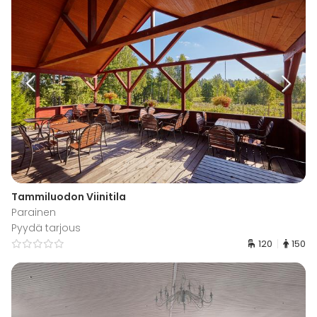
Tammiluodon Viinitila
Parainen
Pyydä tarjous
120
150