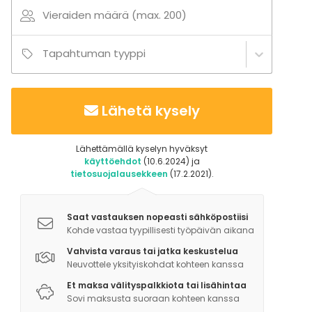
Vieraiden määrä (max. 200)
Tapahtuman tyyppi
Lähetä kysely
Lähettämällä kyselyn hyväksyt
käyttöehdot
(10.6.2024) ja
tietosuojalausekkeen
(17.2.2021).
Saat vastauksen nopeasti sähköpostiisi
Kohde vastaa tyypillisesti työpäivän aikana
Vahvista varaus tai jatka keskustelua
Neuvottele yksityiskohdat kohteen kanssa
Et maksa välityspalkkiota tai lisähintaa
Sovi maksusta suoraan kohteen kanssa