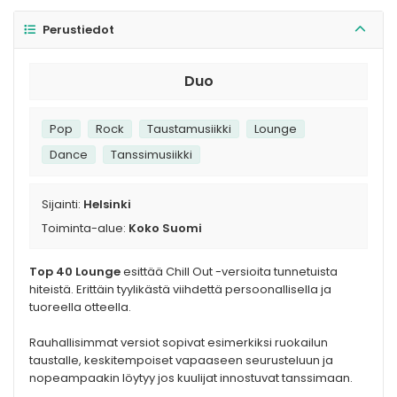
Perustiedot
Duo
Pop
Rock
Taustamusiikki
Lounge
Dance
Tanssimusiikki
Sijainti:
Helsinki
Toiminta-alue:
Koko Suomi
Top 40 Lounge
esittää Chill Out -versioita tunnetuista
hiteistä. Erittäin tyylikästä viihdettä persoonallisella ja
tuoreella otteella.
Rauhallisimmat versiot sopivat esimerkiksi ruokailun
taustalle, keskitempoiset vapaaseen seurusteluun ja
nopeampaakin löytyy jos kuulijat innostuvat tanssimaan.