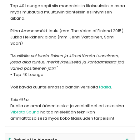
Top 40 Lounge sopii siis monenlaisiin tilaisuuksiin ja osaa
myös mukautua muuttuviin tilanteisiin esiintymisen
aikana.
Riina Ammesmäki: laulu (mm. The Voice of Finland 2015)
Jukka Heikkinen: piano (mm. Jenni Vartiainen, Sami
Saari)
"
Musiikilla voi luoda iloisen ja kiireettömän tunnelman,
jossa aika tuntuu merkitykselliseltä ja kohtaamisista jää
vahva positiivinen jälki.
"
- Top 40 Lounge
Voit käydä kuuntelemassa bändin versioita
täältä
.
Tekniikka:
Duolla on omat äänentoisto- ja valolaitteet eri kokoisina.
Vibrato Sound
hoitaa mielellään tekniikan
ammattitasoisesti myös koko tilaisuuden tarpeisiin!
Palvelut ja hinnasto