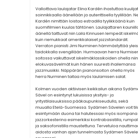
Valloittava laulajatar Elina Kardén ihastuttaa kuulija
soinnikkaalla äänellään ja autenttisella tyylillään. Ne
Kardén nimittäin loistaa estradilla tyylikkäänä kuin
suomifilmien kuulas tähtönen. Laulajattaren kauniill
äänellä taittuvat niin Laila Kinnusen lempeät iskelm
kuin riemukkaat amerikkalaiset jazzstandardit.
Verraton pianisti Jimi Nurminen hämmästyttää ylei
taidokkalla svengillään. Hurmaavan herra Nurmise
soitossa vaikuttavat iskelmäklassikoiden ohella niin
elokuvasävelmät kuin hänen suuresti ihailemansa
jazzmusiikki. Näppärän pianonsoiton ohella myös
herra Nurminen taitaa myös laulamisen salat.
Kolmen vuoden aktiivisen keikkailun aikana Sydä
Sävel on esiintynyt lukuisissa yksityis- ja
yritystilaisuuksissa pääkaupunkiseudulla, sekä
muualla Etelä-Suomessa. Sydämen Sävelen voit til
esiintymään duona tai halutessasi myös isompana
jazzorkesterina esimerkiksi kontrabasistilla, rumpali
ja saksofonistilla maustettuna. Tervetuloa nauttim
aidosta vanhan ajan tunnelmasta Sydämen Sävel