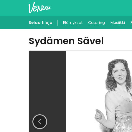
Selaa tiloja
Elämykset
Catering
Musiikki
Sydämen Sävel