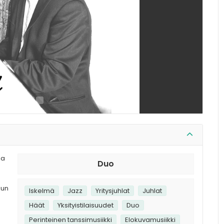
ia
Duo
kun
Iskelmä
Jazz
Yritysjuhlat
Juhlat
Häät
Yksityistilaisuudet
Duo
Perinteinen tanssimusiikki
Elokuvamusiikki