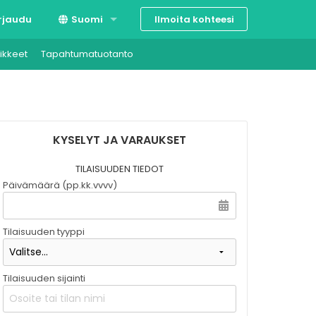
Ilmoita kohteesi
rjaudu
Suomi
ikkeet
Tapahtumatuotanto
Svenska
English
KYSELYT JA VARAUKSET
TILAISUUDEN TIEDOT
Päivämäärä (pp.kk.vvvv)
Tilaisuuden tyyppi
Tilaisuuden sijainti