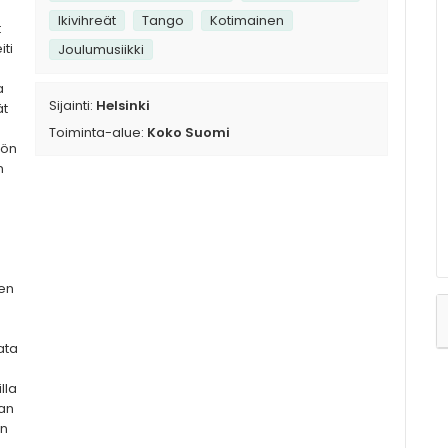
Ikivihreät
Tango
Kotimainen
t
iti
Joulumusiikki
a
Sijainti:
Helsinki
ät
Toiminta-alue:
Koko Suomi
sön
n
men
ata
lla
aan
en