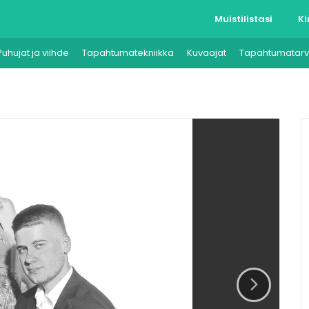
Muistilistasi
Ki
Puhujat ja viihde
Tapahtumatekniikka
Kuvaajat
Tapahtumatarv