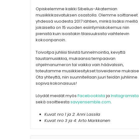
Opiskelemme kaikki Sibelius-Akatemian
musiikkikasvatuksen osastolla. Olemme soittaneet
yhdessä vuodesta 2017 lähtien, minkä lisäksi meillä
jokaisella on 15 vuoden esiintymiskokemus niin
pienistä kuin isoistakin tilaisuuksista vaihtelevin
kokoonpanoin.
Toivoitpa juhliisi tiivistä tunnelmointia, kevyttä
taustamusiikkia, mukaansa tempaavan
ohjelmanumeron tai vaikka vain häävalssin,
toteutamme musiikkiesitykset toiveidenne mukaises
Ota yhteyttä, niin suunnitellaan juuri teidän juhliinne
sopiva kokonaisuus!
Löydät meidät myös
Facebookista
ja
Instagramista
sekä osoitteesta
savyensemble.com
.
Kuvat nro 1 ja 2: Anni Lassila
Kuvat nro 3 ja 4: Arto Markkanen