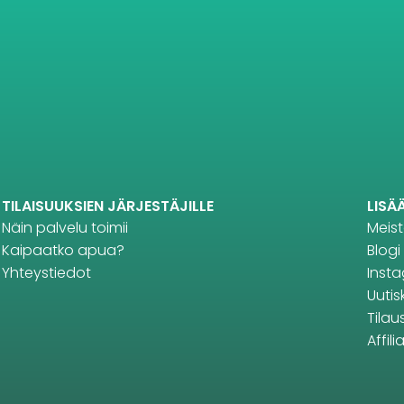
TILAISUUKSIEN JÄRJESTÄJILLE
LISÄ
Näin palvelu toimii
Meis
Kaipaatko apua?
Blogi
Yhteystiedot
Inst
Uutisk
Tilau
Affil