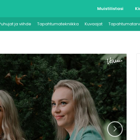
Muistilistasi
Ki
Puhujat ja viihde
Tapahtumatekniikka
Kuvaajat
Tapahtumatarv