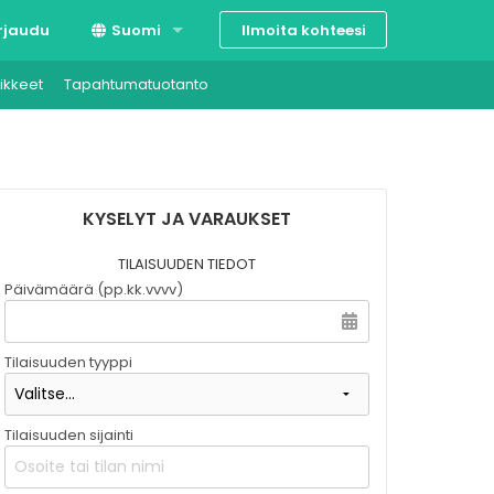
Ilmoita kohteesi
rjaudu
Suomi
ikkeet
Tapahtumatuotanto
Svenska
English
KYSELYT JA VARAUKSET
TILAISUUDEN TIEDOT
Päivämäärä (pp.kk.vvvv)
Tilaisuuden tyyppi
Tilaisuuden sijainti