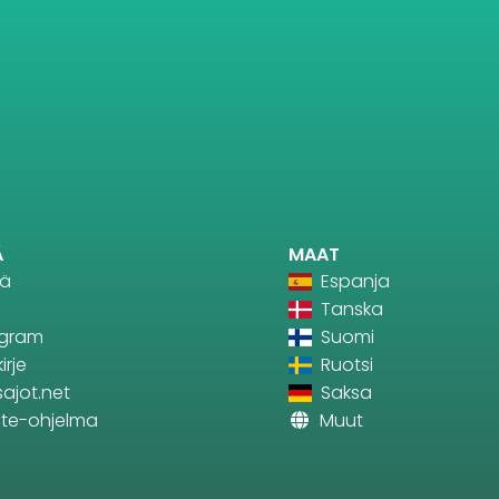
Ä
MAAT
tä
Espanja
Tanska
agram
Suomi
irje
Ruotsi
sajot.net
Saksa
iate-ohjelma
Muut