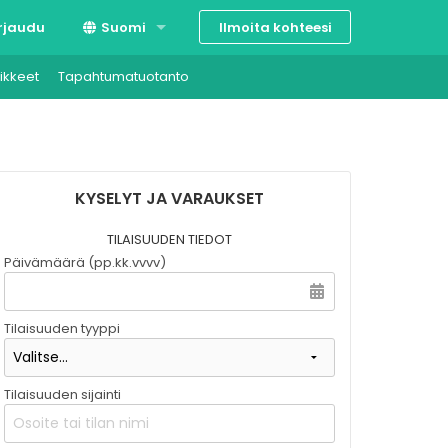
Ilmoita kohteesi
rjaudu
Suomi
ikkeet
Tapahtumatuotanto
Svenska
English
KYSELYT JA VARAUKSET
TILAISUUDEN TIEDOT
Päivämäärä (pp.kk.vvvv)
Tilaisuuden tyyppi
Tilaisuuden sijainti