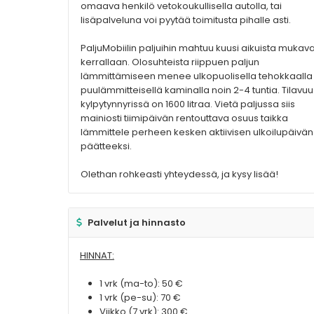
omaava henkilö vetokoukullisella autolla, tai
lisäpalveluna voi pyytää toimitusta pihalle asti.
PaljuMobiilin paljuihin mahtuu kuusi aikuista mukava
kerrallaan. Olosuhteista riippuen paljun
lämmittämiseen menee ulkopuolisella tehokkaalla
puulämmitteisellä kaminalla noin 2-4 tuntia. Tilavuu
kylpytynnyrissä on 1600 litraa. Vietä paljussa siis
mainiosti tiimipäivän rentouttava osuus taikka
lämmittele perheen kesken aktiivisen ulkoilupäivän
päätteeksi.
Olethan rohkeasti yhteydessä, ja kysy lisää!
Palvelut ja hinnasto
HINNAT:
1 vrk (ma-to): 50 €
1 vrk (pe-su): 70 €
Viikko (7 vrk): 300 €