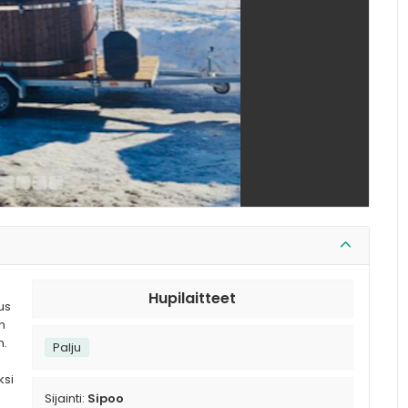
Hupilaitteet
aus
en
n.
Palju
ksi
Sijainti:
Sipoo