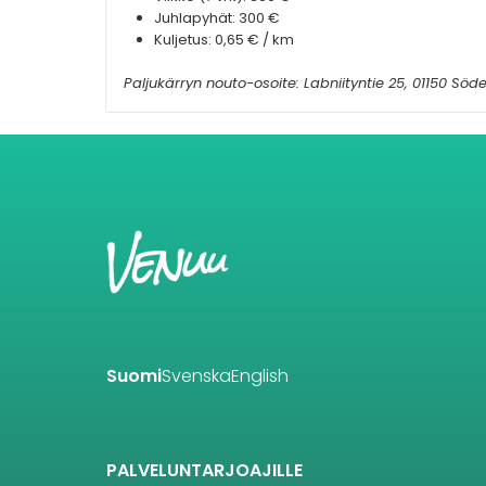
Juhlapyhät: 300 €
Kuljetus: 0,65 € / km
Paljukärryn nouto-osoite: Labniityntie 25, 01150 Sö
Suomi
Svenska
English
PALVELUNTARJOAJILLE