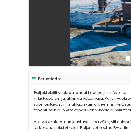
Perustiedot
PaljuMobiili
vuokraa laadukkaat paljut mökeille,
virkistyspäiviin ja juhliin vaivattomasti. Paljun vuokr
sopii loistavasti niin juhlaan kuin arkeen, niin yrityst
tapahtumiin kuin ystäväporukan viikonlopunviettoo
Voit vuokrata paljun joustavasti päiväksi, viikonlopu
tai kokonaiseksi viikoksi. Paljun voi noutaa B-kortin