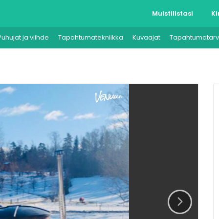
Muistilistasi
Ki
Puhujat ja viihde
Tapahtumatekniikka
Kuvaajat
Tapahtumatarv