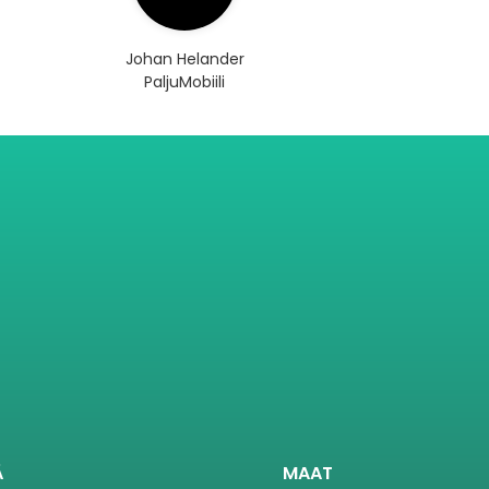
Johan Helander
PaljuMobiili
Ä
MAAT