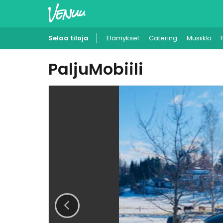
Selaa tiloja
Elämykset
Catering
Musiikki
PaljuMobiili