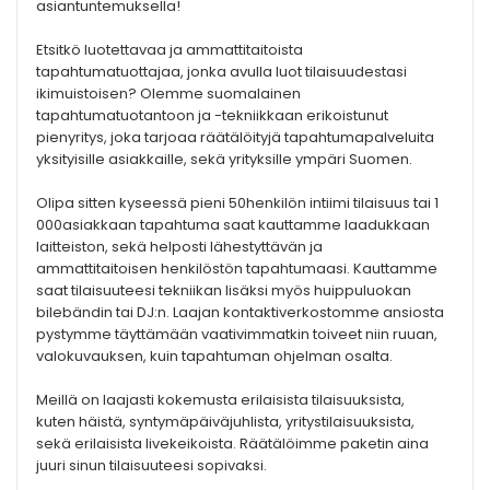
asiantuntemuksella!
Etsitkö luotettavaa ja ammattitaitoista
tapahtumatuottajaa, jonka avulla luot tilaisuudestasi
ikimuistoisen? Olemme suomalainen
tapahtumatuotantoon ja -tekniikkaan erikoistunut
pienyritys, joka tarjoaa räätälöityjä tapahtumapalveluita
yksityisille asiakkaille, sekä yrityksille ympäri Suomen.
Olipa sitten kyseessä pieni 50henkilön intiimi tilaisuus tai 1
000asiakkaan tapahtuma saat kauttamme laadukkaan
laitteiston, sekä helposti lähestyttävän ja
ammattitaitoisen henkilöstön tapahtumaasi. Kauttamme
saat tilaisuuteesi tekniikan lisäksi myös huippuluokan
bilebändin tai DJ:n. Laajan kontaktiverkostomme ansiosta
pystymme täyttämään vaativimmatkin toiveet niin ruuan,
valokuvauksen, kuin tapahtuman ohjelman osalta.
Meillä on laajasti kokemusta erilaisista tilaisuuksista,
kuten häistä, syntymäpäiväjuhlista, yritystilaisuuksista,
sekä erilaisista livekeikoista. Räätälöimme paketin aina
juuri sinun tilaisuuteesi sopivaksi.