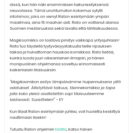
iässä, kun hän näki ensimmäisen taikuriesityksensä
neuvolassa. Tämä unohtumaton kokemus sytytti
intohimon, joka on vienyt Riston esiintymään ympäri
maailmaa, aina 15 maahan asti. Risto on voittanut alansa
Suomen mestaruuksia sekä lavalla että lähitaikuudessa.
Magikoomikko on loistava piristys vaikkapa yritysjuhlaan!
Risto tuo täydellä tyytyväisyystakuulla teille ripauksen
taikaa ja hulvattoman hauskaa komiikkaa. Risto tietää,
kuinka luoda juuri oikeanlainen ilmapiiri, ja hänen
monipuolinen ohjelmansa soveltuu erinomaisesti
kaikenlaisiin tilaisuuksiin.
"Magikoomikon esitys tiimipäivämme huipennuksena ylitti
odotukset. Ällistyttävä taikuus, tilannekomiikka ja tapa
jolla koko yleisö osallistettiin sopi tilaisuuteemme
loistavasti. Suosittelen!"
- EY
Kun tilaat Riston esiintymään juhliisi, voit huoletta keskittyä
nauttimaan itsekin!
Tutustu Riston ohjelmiin
täältä
, katso hänen