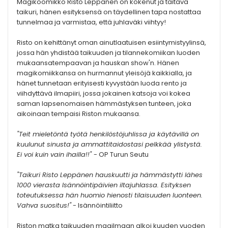
Magikoomikko Risto Leppänen on kokenut ja taitava
taikuri, hänen esityksensä on täydellinen tapa nostattaa
tunnelmaa ja varmistaa, että juhlaväki viihtyy!
Risto on kehittänyt oman ainutlaatuisen esiintymistyylinsä,
jossa hän yhdistää taikuuden ja tilannekomiikan luoden
mukaansatempaavan ja hauskan show'n. Hänen
magikomiikkansa on hurmannut yleisöjä kaikkialla, ja
hänet tunnetaan erityisesti kyvystään luoda rento ja
viihdyttävä ilmapiiri, jossa jokainen katsoja voi kokea
saman lapsenomaisen hämmästyksen tunteen, joka
aikoinaan tempaisi Riston mukaansa.
"Teit mieletöntä työtä henkilöstöjuhlissa ja käytävillä on
kuulunut sinusta ja ammattitaidostasi pelkkää ylistystä.
Ei voi kuin vain ihailla!!"
- OP Turun Seutu
"Taikuri Risto Leppänen hauskuutti ja hämmästytti lähes
1000 vierasta Isännöintipäivien iltajuhlassa. Esityksen
toteutuksessa hän huomio hienosti tilaisuuden luonteen.
Vahva suositus!"
- Isännöintiliitto
Riston matka taikuuden maailmaan alkoi kuuden vuoden