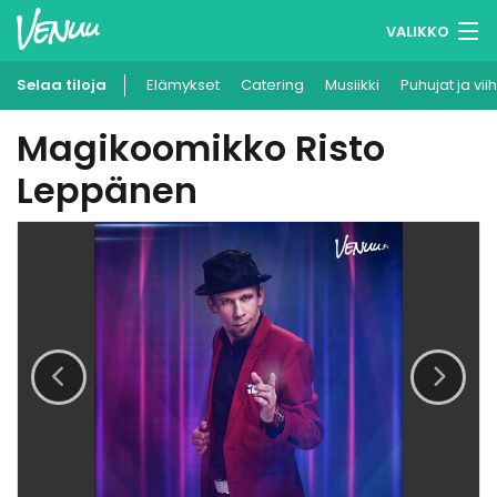
VALIKKO
Selaa tiloja
Elämykset
Muistilistasi
Catering
Musiikki
Puhujat ja vii
Magikoomikko Risto
Kirjaudu
Leppänen
Suomi
Ilmoita kohteesi