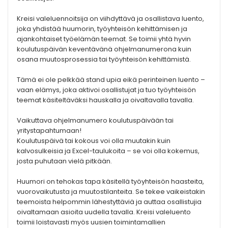
Kreisi valeluennoitsija on viihdyttävä ja osallistava luento,
joka yhdistää huumorin, työyhteisön kehittämisen ja
ajankohtaiset työelämän teemat. Se toimii yhtä hyvin
koulutuspäivän keventävänä ohjelmanumerona kuin
osana muutosprosessia tai työyhteisön kehittämistä.
Tämä ei ole pelkkää stand upia eikä perinteinen luento –
vaan elämys, joka aktivoi osallistujat ja tuo työyhteisön
teemat käsiteltäväksi hauskalla ja oivaltavalla tavalla.
Vaikuttava ohjelmanumero koulutuspäivään tai
yritystapahtumaan!
Koulutuspäivä tai kokous voi olla muutakin kuin
kalvosulkeisia ja Excel-taulukoita – se voi olla kokemus,
josta puhutaan vielä pitkään.
Huumori on tehokas tapa käsitellä työyhteisön haasteita,
vuorovaikutusta ja muutostilanteita. Se tekee vaikeistakin
teemoista helpommin lähestyttäviä ja auttaa osallistujia
oivaltamaan asioita uudella tavalla. Kreisi valeluento
toimii loistavasti myös uusien toimintamallien