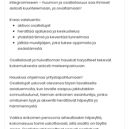
integroimiseen – huumori ja osallistavuus saa ihmiset
aidosti kuuntelemaan, ja oivaltamaan!
Kreisi valeluento:
aktivoi osallistujat
herättää ajatuksia ja keskustelua
yhdistää tiimiä ja keventää tunnelmaa
jättää muistijäljen, joka tukee oppimista ja
sisäistämistä
Osallistavat ja hulvattoman hauskat harjoitteet tekevät
kokemuksesta aidosti mieleenpainuvan.
Hauskaa ohjelmaa yritystapahtumaan!
Osallistujat uskovat olevansa täysin tavallisella
asialuennolla, kun lavalle saapuu jakkutakkiin
sonnustautunut, hieman erikoinen asiantuntija, jonka
omituinen tyyli ja aksentti herättävät hilpeyttä ja
hämmennystä.
Vaikka erikoinen persoona aiheuttaakin hilpeyttä,
kokonaisuus toimii uskottavasti, sillä sisältö on täyttä