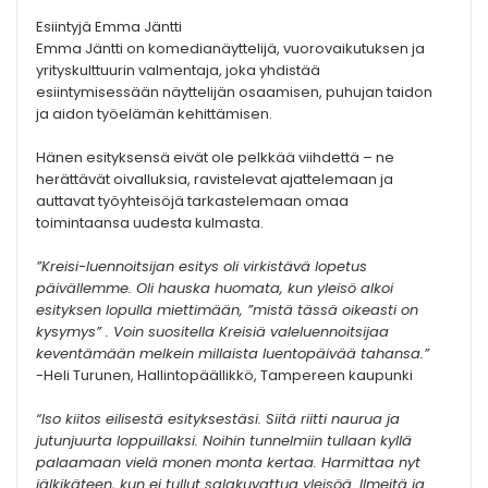
Esiintyjä Emma Jäntti
Emma Jäntti on komedianäyttelijä, vuorovaikutuksen ja
yrityskulttuurin valmentaja, joka yhdistää
esiintymisessään näyttelijän osaamisen, puhujan taidon
ja aidon työelämän kehittämisen.
Hänen esityksensä eivät ole pelkkää viihdettä – ne
herättävät oivalluksia, ravistelevat ajattelemaan ja
auttavat työyhteisöjä tarkastelemaan omaa
toimintaansa uudesta kulmasta.
”Kreisi-luennoitsijan esitys oli virkistävä lopetus
päivällemme. Oli hauska huomata, kun yleisö alkoi
esityksen lopulla miettimään, ”mistä tässä oikeasti on
kysymys” . Voin suositella Kreisiä valeluennoitsijaa
keventämään melkein millaista luentopäivää tahansa.”
-Heli Turunen, Hallintopäällikkö, Tampereen kaupunki
“Iso kiitos eilisestä esityksestäsi. Siitä riitti naurua ja
jutunjuurta loppuillaksi. Noihin tunnelmiin tullaan kyllä
palaamaan vielä monen monta kertaa. Harmittaa nyt
jälkikäteen, kun ei tullut salakuvattua yleisöä. Ilmeitä ja