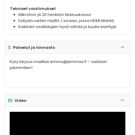
Tekniset vaatimukset
Mikrofoni yli 20 henkilön tilaisuuksissa
Esitystä varten näyttö / screen, jossa HDMI liitäntä
Kaikkien osallistujien hyvä nähdä ja kuulla esiintyjä
Palvelut ja hinnasto
Kysy tarjous mailitse emma@jemmas.fi – vastaan
pikimmiten!
Video