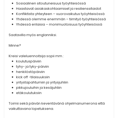
Sosiaalinen sitoutuneisuus työyhteisössä
Haastavat asiakaskohtaamiset ja resilienssitaidot
Konfliktista yhteyteen – vuorovaikutus työyhteisössä
Yhdessä olemme enemmän – tiimityö työyhteisössä
Yhdessä erilaisia – monimuotoisuus työyhteisössä
Saatavilla myös englanniksi.
Minne?
Kreisi valeluennoitsija sopii mm.:
koulutuspäiviin
tyhy- ja tyky-päiviin
henkilöstöpäiviin
kick off -tilaisuuksiin
yritystapahtumiin ja yritysjuhliin
pikkujouluihin ja kesäjuhliin
etäkoulutuksiin
Toimii sekä päivän keventävänä ohjelmanumerona että
vaikuttavana lopetuksena.