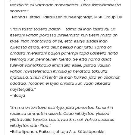
reaktioita oli varmaan monenlaisia. Kiitos ikimuistoisesta
showsta!”
-Nanna Hietala, Hallituksen puheenjohtaja, MSK Group Oy
”Pidin tästä todella paljon – tämä oli ihan loistava! Oli
itselläni vähän pokassa pitelemistä kun tiesin mistä on
kyse. Ihan mahtavaa oli se, että esitys sisälsi ihan
oikeasta asiaa, eikä ollut pelkkä hupi juttu. Tämä oli
omasta mielestäni paljon parempi tapa käsitellä näitä
teemoja kun perinteinen luento. Se että nämä asiat
tulevat voimakkaalla ilmaisulla esille, pistää väkisin
vähän ravistelemaan ihmisiä ja herättää takuulla
ajatuksia. Sinun aksentti oli ihan huikea, jota en osannut
odottaa. Tollanen ei kyllä onnistu kun vaan oikealta
näyttelijältä.”
-Tilaaja
“Emma on loistava esiintyjä, joka panostaa kuhunkin
rooliinsa ammattimaisesti. Osaa viihdyttää yleisöä
yllättävällä tavoilla. Loistavaa Emma! Vahva suositus
viihdyttämään iltaa.”
-Riitta Iiponen, Paikallisjohtaja Aito Säästöpankki