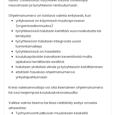
asiaa. Osallistavat harjoitteet saavat osallistujat
nauramaan ja työyhteisön rentoutumaan.
Ohjelmanumero on loistava valinta erityisesti, kun:
yrityksessä on käynnissä muutosprosessi
(organisaatiomuutos)
työyhteisössä halutaan kehittää vuorovaikutusta tai
tiimityötä
työyhteisöön halutaan integroida uusia
toimintamalleja
työyhteisössä on haasteita
koulutuspäivään kaivataan keventävää mutta
ajatuksia herättävää sisältöä
halutaan yhdistää viihde ja työyhteisön kehittäminen
etsitään hauskaa ohjelmanumeroa
yritystapahtumaan
Kreisi valeluennoitsija voi olla itsenäinen ohjelmanumero
tai osa laajempaa koulutuskokonaisuutta.
Valitse valmis teema tai tilaa räätälöity esitys omasta
aiheestasi:
Työhyvinvointi jatkuvan muutoksen keskellä