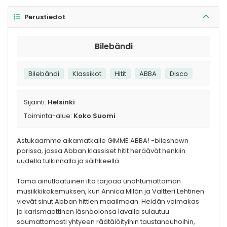
Perustiedot
Bilebändi
Bilebändi
Klassikot
Hitit
ABBA
Disco
Sijainti:
Helsinki
Toiminta-alue:
Koko Suomi
Astukaamme aikamatkalle GIMME ABBA! -bileshown
parissa, jossa Abban klassiset hitit heräävät henkiin
uudella tulkinnalla ja säihkeellä.
Tämä ainutlaatuinen ilta tarjoaa unohtumattoman
musiikkikokemuksen, kun Annica Milán ja Valtteri Lehtinen
vievät sinut Abban hittien maailmaan. Heidän voimakas
ja karismaattinen läsnäolonsa lavalla sulautuu
saumattomasti yhtyeen räätälöityihin taustanauhoihin,