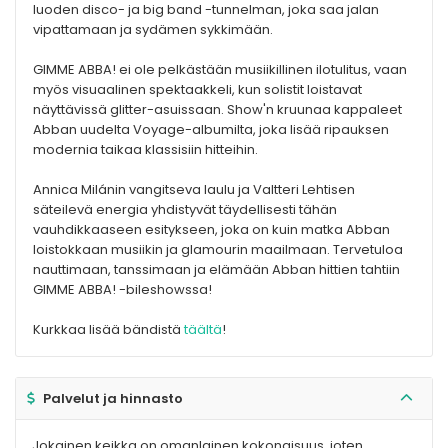
luoden disco- ja big band -tunnelman, joka saa jalan
vipattamaan ja sydämen sykkimään.
GIMME ABBA! ei ole pelkästään musiikillinen ilotulitus, vaan
myös visuaalinen spektaakkeli, kun solistit loistavat
näyttävissä glitter-asuissaan. Show'n kruunaa kappaleet
Abban uudelta Voyage-albumilta, joka lisää ripauksen
modernia taikaa klassisiin hitteihin.
Annica Milánin vangitseva laulu ja Valtteri Lehtisen
säteilevä energia yhdistyvät täydellisesti tähän
vauhdikkaaseen esitykseen, joka on kuin matka Abban
loistokkaan musiikin ja glamourin maailmaan. Tervetuloa
nauttimaan, tanssimaan ja elämään Abban hittien tahtiin
GIMME ABBA! -bileshowssa!
Kurkkaa lisää bändistä
täältä
!
Palvelut ja hinnasto
Jokainen keikka on omanlainen kokonaisuus, joten