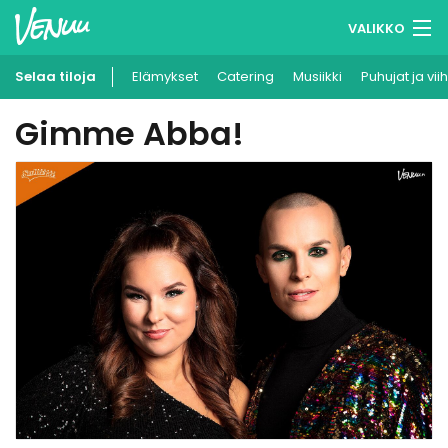
VALIKKO
Selaa tiloja
Elämykset
Muistilistasi
Catering
Musiikki
Puhujat ja vii
Gimme Abba!
Kirjaudu
Suomi
Ilmoita kohteesi