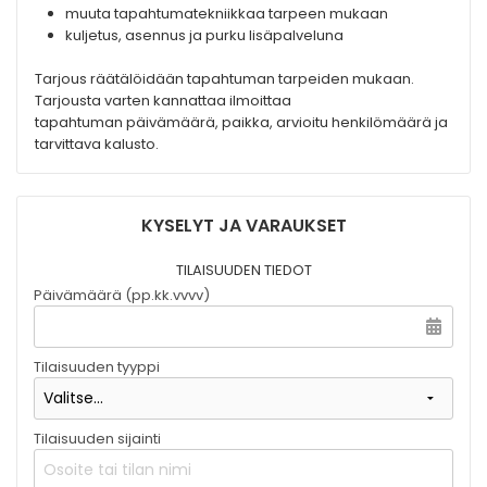
muuta tapahtumatekniikkaa tarpeen mukaan
kuljetus, asennus ja purku lisäpalveluna
Tarjous räätälöidään tapahtuman tarpeiden mukaan.
Tarjousta varten kannattaa ilmoittaa
tapahtuman päivämäärä, paikka, arvioitu henkilömäärä ja
tarvittava kalusto.
KYSELYT JA VARAUKSET
TILAISUUDEN TIEDOT
Päivämäärä (pp.kk.vvvv)
Tilaisuuden tyyppi
Tilaisuuden sijainti