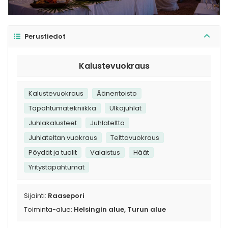
Perustiedot
Kalustevuokraus
Kalustevuokraus
Äänentoisto
Tapahtumatekniikka
Ulkojuhlat
Juhlakalusteet
Juhlateltta
Juhlateltan vuokraus
Telttavuokraus
Pöydät ja tuolit
Valaistus
Häät
Yritystapahtumat
Sijainti:
Raasepori
Toiminta-alue:
Helsingin alue, Turun alue