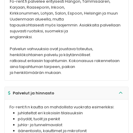
Fo-rent.fi palvelee erityisesti Hangon, Tammisaaren,
Karjaan, Raaseporin, Inkoon,
Kirkkonummen, Lohjan, Salon, Espoon, Helsingin ja muun
Uudenmaan alueella, mutta
tapauskohtaisesti myös laajemmin. Asiakkaita palvellaan
sujuvasti ruotsiksi, suomeksi ja
englanniksi.
Palvelun vahvuuksia ovat joustava toteutus,
henkilökohtainen palvelu ja käytännölliset
ratkaisut erilaisiin tapahtumiin. Kokonaisuus rakennetaan
aina tapahtuman tarpeen, paikan
ja henkilömäärän mukaan.
Palvelut ja hinnasto
Fo-rent.fi:n kautta on mahdollista vuokrata esimerkiksi:
juhlateltat eri kokoisiin tilaisuuksiin
pöydät, tuolit ja penkit
juhla- ja tunnelmavalot
äänentoisto, kaiuttimet ja mikrofonit