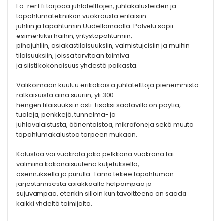
Fo-rent.fi tarjoaa juhlatelttojen, juhlakalusteiden ja
tapahtumatekniikan vuokrausta erilaisiin
juhliin ja tapahtumiin Uudellamaalla. Palvelu sopii
esimerkiksi häihin, yritystapahtumiin,
pihajuhliin, asiakastilaisuuksiin, valmistujaisiin ja muihin
tilaisuuksiin, joissa tarvitaan toimiva
ja siisti kokonaisuus yhdestä paikasta.
Valikoimaan kuuluu erikokoisia juhlatelttoja pienemmistä
ratkaisuista aina suuriin, yli 300
hengen tilaisuuksiin asti. Lisäksi saatavilla on pöytiä,
tuoleja, penkkejä, tunnelma- ja
juhlavalaistusta, äänentoistoa, mikrofoneja sekä muuta
tapahtumakalustoa tarpeen mukaan.
Kalustoa voi vuokrata joko pelkkänä vuokrana tai
valmiina kokonaisuutena kuljetuksella,
asennuksella ja purulla. Tämä tekee tapahtuman
järjestämisestä asiakkaalle helpompaa ja
sujuvampaa, etenkin silloin kun tavoitteena on saada
kaikki yhdeltä toimijalta.