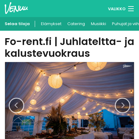
VALIKKO
Selaa tiloja
Elämykset
Muistilistasi
Catering
Musiikki
Puhujat ja vii
Fo-rent.fi | Juhlateltta- ja
Kirjaudu
kalustevuokraus
Suomi
Ilmoita kohteesi